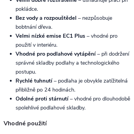
Velmi dobře roztíratelné
– usnadňuje práci při
pokládce.
Bez vody a rozpouštědel
– nezpůsobuje
bobtnání dřeva.
Velmi nízké emise EC1 Plus
– vhodné pro
použití v interiéru.
Vhodné pro podlahové vytápění
– při dodržení
správné skladby podlahy a technologického
postupu.
Rychlé tuhnutí
– podlaha je obvykle zatížitelná
přibližně po 24 hodinách.
Odolné proti stárnutí
– vhodné pro dlouhodobě
spolehlivé podlahové skladby.
Vhodné použití