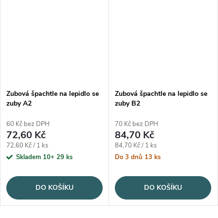
Zubová špachtle na lepidlo se
Zubová špachtle na lepidlo se
zuby A2
zuby B2
60 Kč bez DPH
70 Kč bez DPH
72,60 Kč
84,70 Kč
Měrná cena:
Měrná cena:
72,60 Kč / 1 ks
84,70 Kč / 1 ks
Skladem 10+
29 ks
Do 3 dnů
13 ks
DO KOŠÍKU
DO KOŠÍKU