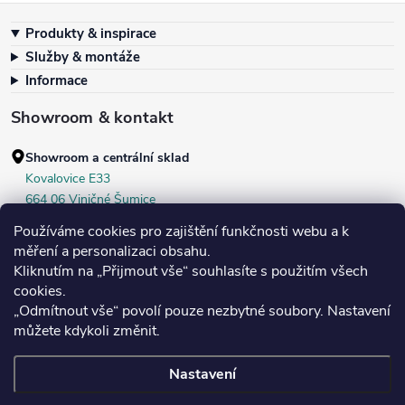
Zápatí
Produkty & inspirace
Služby & montáže
Informace
Showroom & kontakt
Showroom a centrální sklad
Kovalovice E33
664 06 Viničné Šumice
okr. Brno‑venkov, ČR
Používáme cookies pro zajištění funkčnosti webu a k
+420 604 536 499
měření a personalizaci obsahu.
Kliknutím na „Přijmout vše“ souhlasíte s použitím všech
Po–Pá:
7:30–16:00
cookies.
Středa:
do 18:00
„Odmítnout vše“ povolí pouze nezbytné soubory. Nastavení
Sobota:
8:00–10:00
můžete kdykoli změnit.
Nastavení
Copyright 2026
Bukoma
. Všechna práva vyhrazena.
Upravit nastavení