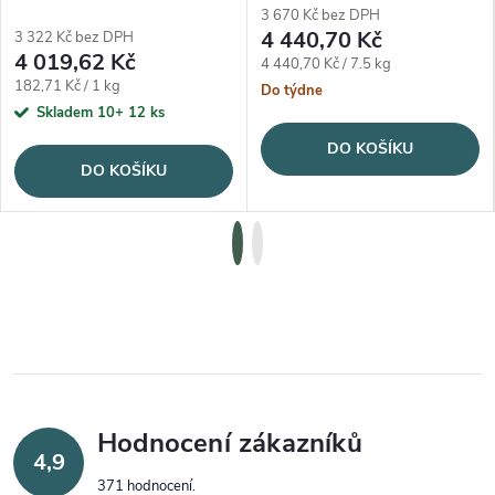
3 670 Kč bez DPH
4 440,70 Kč
3 322 Kč bez DPH
4 019,62 Kč
Měrná cena:
4 440,70 Kč / 7.5 kg
Měrná cena:
182,71 Kč / 1 kg
Do týdne
Skladem 10+
12 ks
DO KOŠÍKU
DO KOŠÍKU
Hodnocení zákazníků
4,9
371 hodnocení