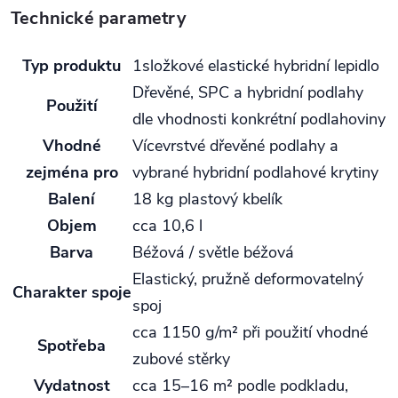
Technické parametry
Typ produktu
1složkové elastické hybridní lepidlo
Dřevěné, SPC a hybridní podlahy
Použití
dle vhodnosti konkrétní podlahoviny
Vhodné
Vícevrstvé dřevěné podlahy a
zejména pro
vybrané hybridní podlahové krytiny
Balení
18 kg plastový kbelík
Objem
cca 10,6 l
Barva
Béžová / světle béžová
Elastický, pružně deformovatelný
Charakter spoje
spoj
cca 1150 g/m² při použití vhodné
Spotřeba
zubové stěrky
Vydatnost
cca 15–16 m² podle podkladu,