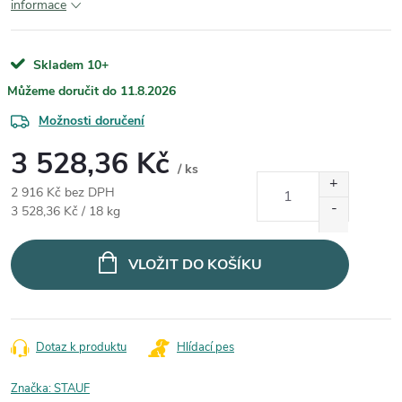
informace
Skladem 10+
11.8.2026
Možnosti doručení
3 528,36 Kč
/ ks
2 916 Kč bez DPH
Měrná cena:
3 528,36 Kč / 18 kg
VLOŽIT DO KOŠÍKU
Dotaz k produktu
Hlídací pes
Značka:
STAUF