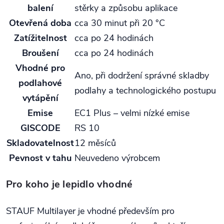
balení
stěrky a způsobu aplikace
Otevřená doba
cca 30 minut při 20 °C
Zatížitelnost
cca po 24 hodinách
Broušení
cca po 24 hodinách
Vhodné pro
Ano, při dodržení správné skladby
podlahové
podlahy a technologického postupu
vytápění
Emise
EC1 Plus – velmi nízké emise
GISCODE
RS 10
Skladovatelnost
12 měsíců
Pevnost v tahu
Neuvedeno výrobcem
Pro koho je lepidlo vhodné
STAUF Multilayer je vhodné především pro