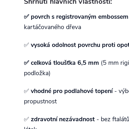
Shrnutí hlavních vlastností:
✅ povrch s registrovaným embossem
kartáčovaného dřeva
✅
vysoká odolnost povrchu proti opo
✅ celková tloušťka 6,5 mm
(5 mm rig
podložka)
✅
vhodné pro podlahové topení
- výb
propustnost
✅
zdravotní nezávadnost
- bez ftalát