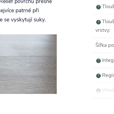
Reliéf povrchu přesně
Tlouš
?
ejvíce patrné při
e se vyskytují suky.
Tlouš
?
vrstvy
:
Šířka p
Integ
?
Regi
?
Vhod
?