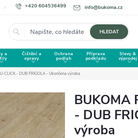
+420 604536499
info@bukoma.cz
Doprava a platba
Proč zvolit BUKOMU?
Hledat
HLEDAT
ty a
Čištění a
Ochrana
Příprava
Slevy &
fily
opravy
podlah
podkladu
výprodej
CLICK - DUB FRIGOLA - Ukončena výroba
BUKOMA P
- DUB FRI
výroba