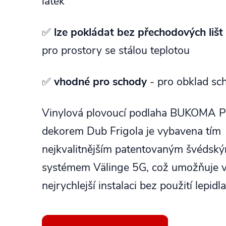
látek
✅
lze pokládat bez přechodových lišt
pro prostory se stálou teplotou
✅
vhodné pro schody
- pro obklad sc
Vinylová plovoucí podlaha BUKOMA 
dekorem Dub Frigola je vybavena tím
nejkvalitnějším patentovaným švédský
systémem Välinge 5G, což umožňuje v
nejrychlejší instalaci bez použití lepidl