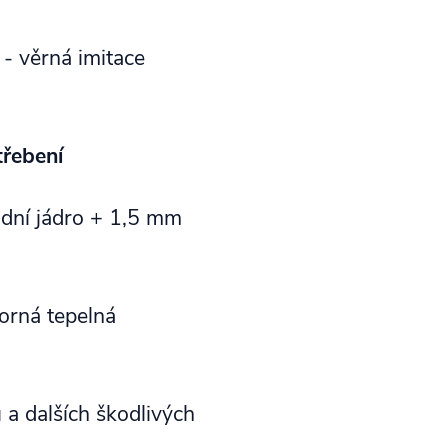
- věrná imitace
třebení
idní jádro + 1,5 mm
orná tepelná
ů a dalších škodlivých