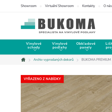
Showroom
Virtuální Showroom
Kontakty
O nás
Vinylové
Vinylové
Obkladové
Liš
schody
podlahy
panely
pro
Archiv vyprodaných dekorů
BUKOMA PREMIUM U-
Domů
VYŘAZENO Z NABÍDKY