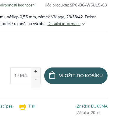
odrobnosti hodnocení
Kód produktu:
SPC-BG-W5U15-03
), nášlap 0,55 mm, zámek Välinge, 23/33/42. Dekor
prodej / ukončená výroba.
Detailní informace
VLOŽIT DO KOŠÍKU
dací pes
Tisk
Značka:
BUKOMA
Záruka
:
20 let