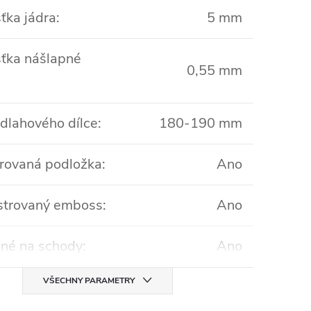
ťka jádra
:
5 mm
ťka nášlapné
0,55 mm
odlahového dílce
:
180-190 mm
rovaná podložka
:
Ano
strovaný emboss
:
Ano
né na schody
:
Ano
VŠECHNY PARAMETRY