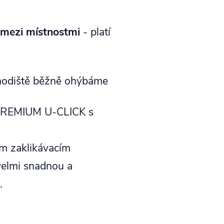
 mezi místnostmi
- platí
hodiště běžně ohýbáme
PREMIUM U-CLICK s
m zaklikávacím
elmi snadnou a
a.