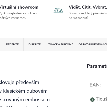
Virtuální showroom
Vidět. Cítit. Vybrat.
yzkoušejte dekory online v
Showroom, který přemění 
eálných interiérech.
na rozhodnutí.
RECENZE
DISKUZE
ZNAČKA
BUKOMA
OSTATNÍ INFORMAC
Paramet
oslovuje především
EAN
:
ů v klasickém dubovém
Tlouš
registrovaným embossem
?