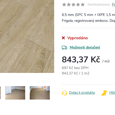
Neohodnoceno
P
6,5 mm (SPC 5 mm + IXPE 1,5 mm
Frigola, registrovaný emboss. Do
Vyprodáno
Možnosti doručení
843,37 Kč
/ m2
697 Kč bez DPH
Měrná cena:
843,37 Kč / 1 m2
Dotaz k produktu
Hlí