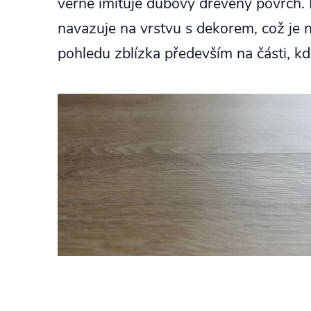
věrně imituje dubový dřevěný povrch. 
navazuje na vrstvu s dekorem, což je n
pohledu zblízka především na části, kd