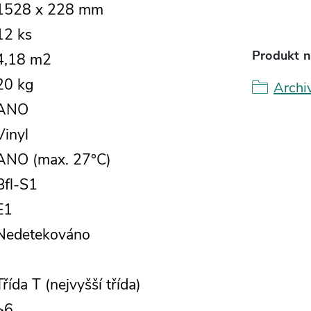
1528 x 228 mm
12 ks
Produkt n
4,18 m2
20 kg
Archi
ANO
Vinyl
ANO (max. 27°C)
Bfl-S1
E1
Nedetekováno
Třída T (nejvyšší třída)
>6