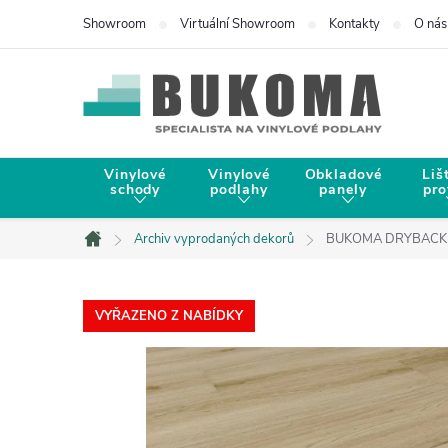
Showroom
Virtuální Showroom
Kontakty
O nás
Vinylové
Vinylové
Obkladové
Liš
schody
podlahy
panely
pro
Archiv vyprodaných dekorů
BUKOMA DRYBACK X
Domů
VYŘAZENO Z NABÍDKY