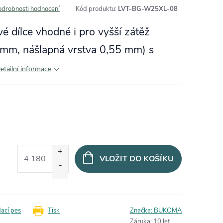
odrobnosti hodnocení
Kód produktu:
LVT-BG-W25XL-08
é dílce vhodné i pro vyšší zátěž
5 mm, nášlapná vrstva 0,55 mm) s
etailní informace
VLOŽIT DO KOŠÍKU
dací pes
Tisk
Značka:
BUKOMA
Záruka
:
10 let