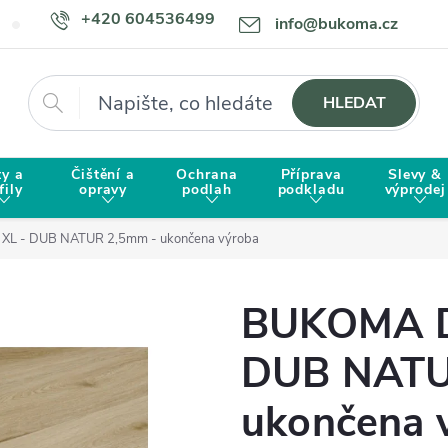
+420 604536499
info@bukoma.cz
Doprava a platba
Proč zvolit BUKOMU?
Hledat
HLEDAT
ty a
Čištění a
Ochrana
Příprava
Slevy &
fily
opravy
podlah
podkladu
výprodej
L - DUB NATUR 2,5mm - ukončena výroba
BUKOMA D
DUB NATU
ukončena 