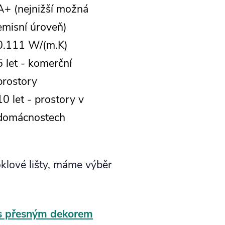
A+ (nejnižší možná
emisní úroveň)
0.111 W/(m.K)
5 let - komerční
prostory
10 let - prostory v
domácnostech
klové lišty, máme výběr
s přesným dekorem