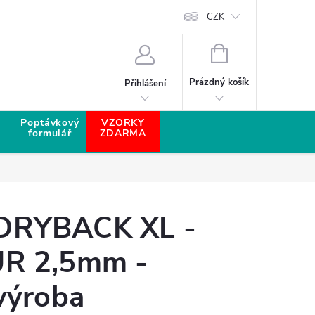
CZK
NÁKUPNÍ KOŠÍK
Prázdný košík
Přihlášení
Poptávkový
VZORKY
formulář
ZDARMA
RYBACK XL -
R 2,5mm -
výroba