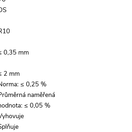
DS
R10
≤ 0,35 mm
≤ 2 mm
Norma: ≤ 0,25 %
Průměrná naměřená
hodnota: ≤ 0,05 %
Vyhovuje
Splňuje