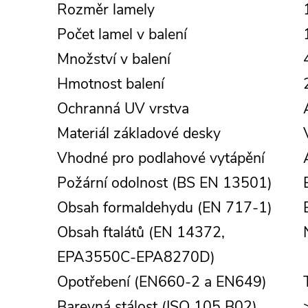
Rozměr lamely
Počet lamel v balení
Množství v balení
Hmotnost balení
Ochranná UV vrstva
Materiál základové desky
Vhodné pro podlahové vytápění
Požární odolnost (BS EN 13501)
Obsah formaldehydu (EN 717-1)
Obsah ftalátů (EN 14372,
EPA3550C-EPA8270D)
Opotřebení (EN660-2 a EN649)
Barevná stálost (ISO 105 B02)