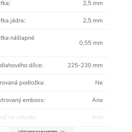
ťka
:
2,5 mm
ťka jádra
:
2,5 mm
ťka nášlapné
0,55 mm
odlahového dílce
:
225-230 mm
rovaná podložka
:
Ne
strovaný emboss
:
Ano
né na schody
:
Ano