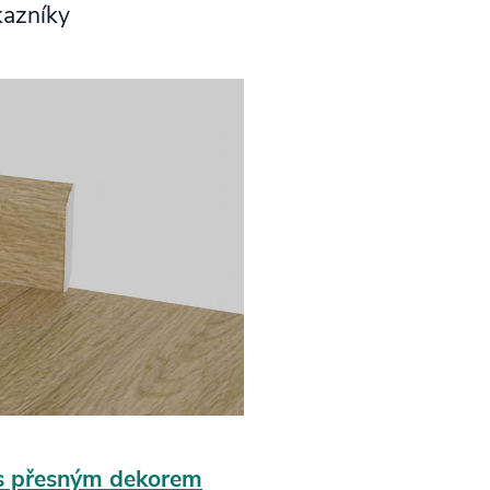
kazníky
s přesným dekorem