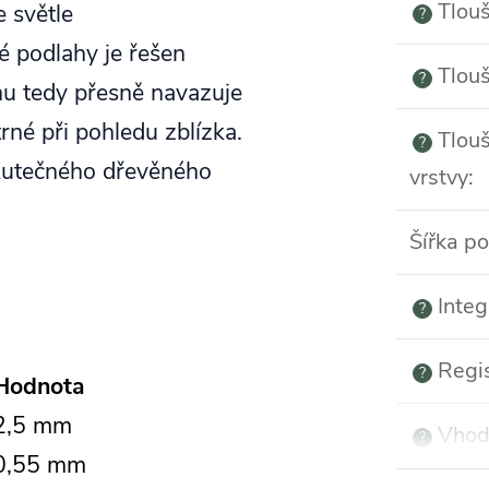
Tlouš
 světle
?
é podlahy je řešen
Tlouš
?
hu tedy přesně navazuje
rné při pohledu zblízka.
Tlouš
?
skutečného dřevěného
vrstvy
:
Šířka p
Integ
?
Regi
?
Hodnota
2,5 mm
Vhod
?
0,55 mm