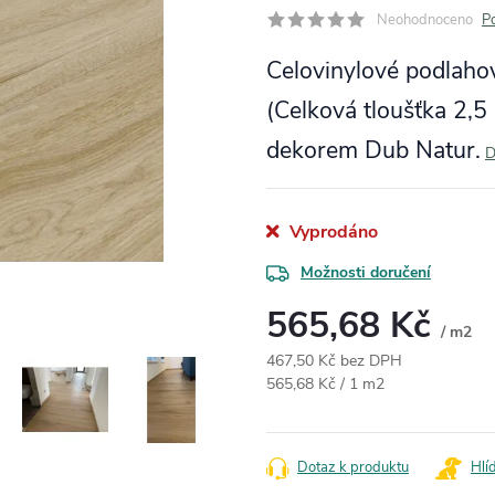
Neohodnoceno
P
Celovinylové podlahov
(Celková tloušťka 2,
dekorem Dub Natur.
D
Vyprodáno
Možnosti doručení
565,68 Kč
/ m2
467,50 Kč bez DPH
Měrná cena:
565,68 Kč / 1 m2
Dotaz k produktu
Hlí