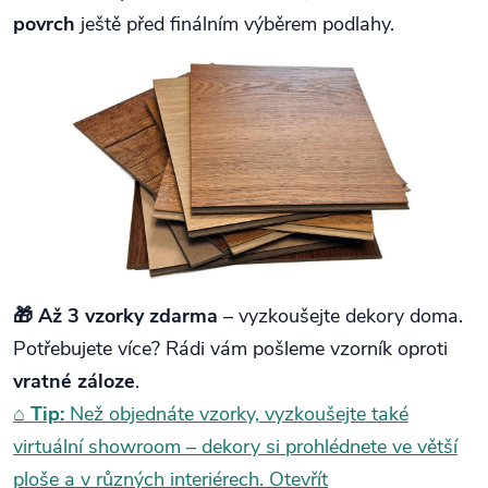
povrch
ještě před finálním výběrem podlahy.
🎁 Až 3 vzorky zdarma
– vyzkoušejte dekory doma.
Potřebujete více? Rádi vám pošleme vzorník oproti
vratné záloze
.
⌂
Tip:
Než objednáte vzorky, vyzkoušejte také
virtuální showroom – dekory si prohlédnete ve větší
ploše a v různých interiérech.
Otevřít