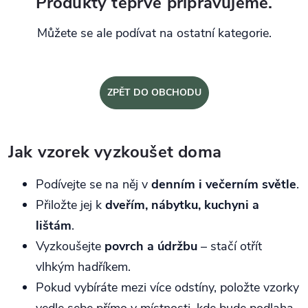
Produkty teprve připravujeme.
Můžete se ale podívat na ostatní kategorie.
ZPĚT DO OBCHODU
Jak vzorek vyzkoušet doma
Podívejte se na něj v
denním i večerním světle
.
Přiložte jej k
dveřím, nábytku, kuchyni a
lištám
.
Vyzkoušejte
povrch a údržbu
– stačí otřít
vlhkým hadříkem.
Pokud vybíráte mezi více odstíny, položte vzorky
vedle sebe přímo v místnosti, kde bude podlaha