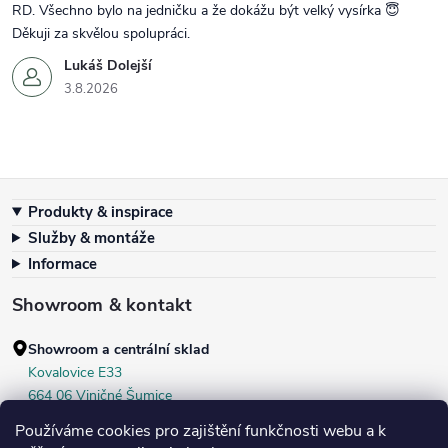
RD. Všechno bylo na jedničku a že dokážu být velký vysírka 😇
Děkuji za skvělou spolupráci.
Lukáš Dolejší
3.8.2026
Zápatí
Produkty & inspirace
Služby & montáže
Informace
Showroom & kontakt
Showroom a centrální sklad
Kovalovice E33
664 06 Viničné Šumice
okr. Brno‑venkov, ČR
Používáme cookies pro zajištění funkčnosti webu a k
+420 604 536 499