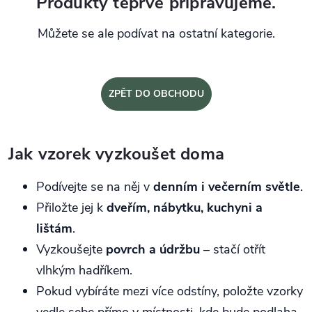
Produkty teprve připravujeme.
Můžete se ale podívat na ostatní kategorie.
ZPĚT DO OBCHODU
Jak vzorek vyzkoušet doma
Podívejte se na něj v
denním i večerním světle
.
Přiložte jej k
dveřím, nábytku, kuchyni a
lištám
.
Vyzkoušejte
povrch a údržbu
– stačí otřít
vlhkým hadříkem.
Pokud vybíráte mezi více odstíny, položte vzorky
vedle sebe přímo v místnosti, kde bude podlaha