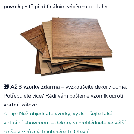
povrch
ještě před finálním výběrem podlahy.
🎁 Až 3 vzorky zdarma
– vyzkoušejte dekory doma.
Potřebujete více? Rádi vám pošleme vzorník oproti
vratné záloze
.
⌂
Tip:
Než objednáte vzorky, vyzkoušejte také
virtuální showroom – dekory si prohlédnete ve větší
ploše a v různých interiérech.
Otevřít