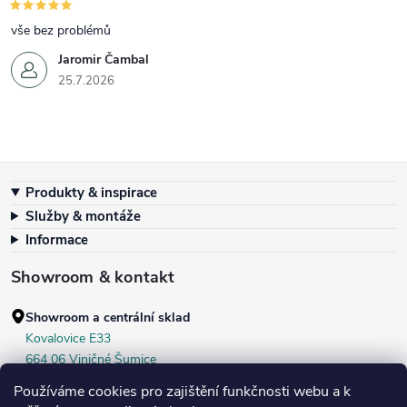
vše bez problémů
Jaromir Čambal
25.7.2026
Zápatí
Produkty & inspirace
Služby & montáže
Informace
Showroom & kontakt
Showroom a centrální sklad
Kovalovice E33
664 06 Viničné Šumice
okr. Brno‑venkov, ČR
Používáme cookies pro zajištění funkčnosti webu a k
+420 604 536 499