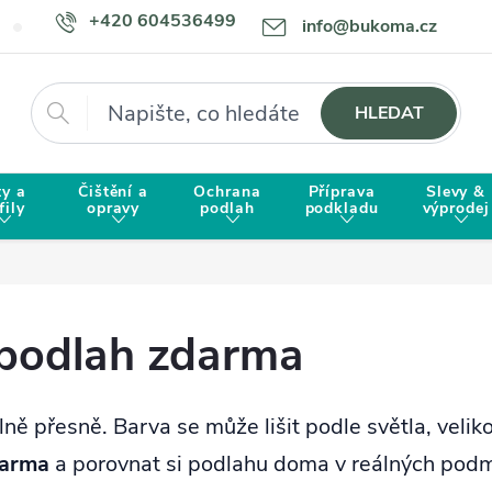
+420 604536499
info@bukoma.cz
Doprava a platba
Proč zvolit BUKOMU?
Hledat
HLEDAT
ty a
Čištění a
Ochrana
Příprava
Slevy &
fily
opravy
podlah
podkladu
výprodej
 podlah zdarma
ně přesně. Barva se může lišit podle světla, veliko
darma
a porovnat si podlahu doma v reálných pod