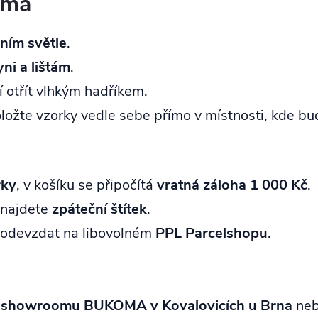
oma
ním světle
.
ni a lištám
.
í otřít vlhkým hadříkem.
oložte vzorky vedle sebe přímo v místnosti, kde bu
rky
, v košíku se připočítá
vratná záloha 1 000 Kč
.
u najdete
zpáteční štítek
.
 a odevzdat na libovolném
PPL Parcelshopu
.
v
showroomu BUKOMA v Kovalovicích u Brna
neb