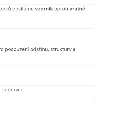
vzorků posíláme
vzorník
oproti
vratné
o posouzení odstínu, struktury a
t dopravce.