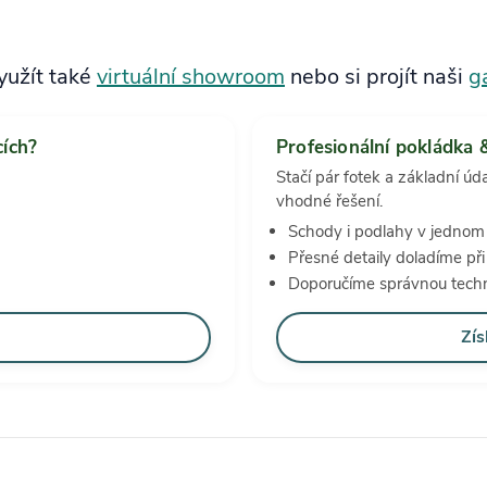
yužít také
virtuální showroom
nebo si projít naši
ga
cích?
Profesionální pokládka 
Stačí pár fotek a základní úd
vhodné řešení.
Schody i podlahy v jednom
Přesné detaily doladíme př
Doporučíme správnou techn
Zís