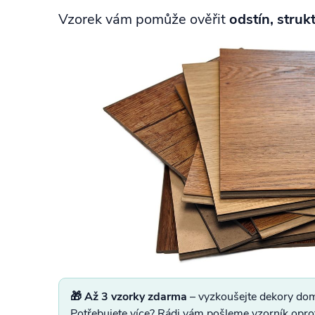
Vzorek vám pomůže ověřit
odstín, struk
🎁 Až 3 vzorky zdarma
– vyzkoušejte dekory do
Potřebujete více? Rádi vám pošleme vzorník opro