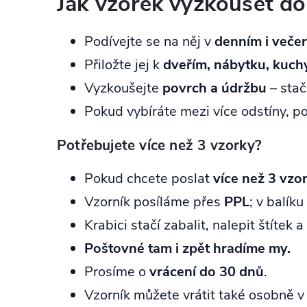
Jak vzorek vyzkoušet d
Podívejte se na něj v
denním i večer
Přiložte jej k
dveřím, nábytku, kuchy
Vyzkoušejte
povrch a údržbu
– stač
Pokud vybíráte mezi více odstíny, p
Potřebujete více než 3 vzorky?
Pokud chcete poslat
více než 3 vzo
Vzorník posíláme přes
PPL
; v balík
Krabici stačí zabalit, nalepit štítek
Poštovné tam i zpět hradíme my.
Prosíme o
vrácení do 30 dnů
.
Vzorník můžete vrátit také osobně 