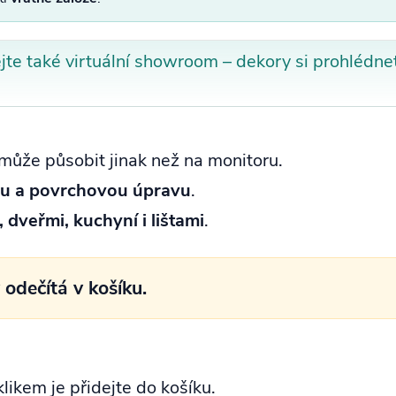
te také virtuální showroom – dekory si prohlédnet
ůže působit jinak než na monitoru.
uru a povrchovou úpravu
.
dveřmi, kuchyní i lištami
.
odečítá v košíku.
likem je přidejte do košíku.