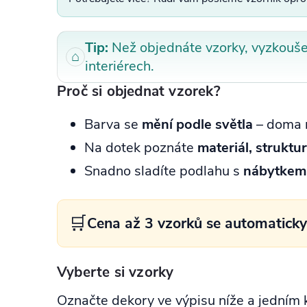
Tip:
Než objednáte vzorky, vyzkoušej
⌂
interiérech.
Proč si objednat vzorek?
Barva se
mění podle světla
– doma m
Na dotek poznáte
materiál, strukt
Snadno sladíte podlahu s
nábytkem, 
🛒
Cena až 3 vzorků se automaticky 
Vyberte si vzorky
Označte dekory ve výpisu níže a jedním k