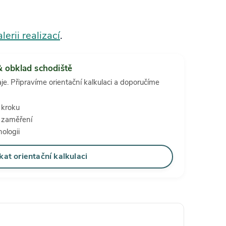
lerii realizací
.
& obklad schodiště
aje. Připravíme orientační kalkulaci a doporučíme
 kroku
i zaměření
ologii
kat orientační kalkulaci