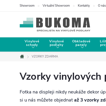
Showroom
Virtuální Showroom
Kontakty
O nás
Vinylové
Vinylové
Obkladové
Liš
schody
podlahy
panely
pro
VZORKY ZDARMA
Domů
Vzorky vinylových
Fotka na displeji nikdy neukáže dekor úpl
si u nás můžete objednat
až 3 vzorky z