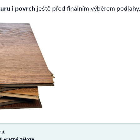
turu i povrch
ještě před finálním výběrem podlahy
ma.
ti
vratné záloze
.