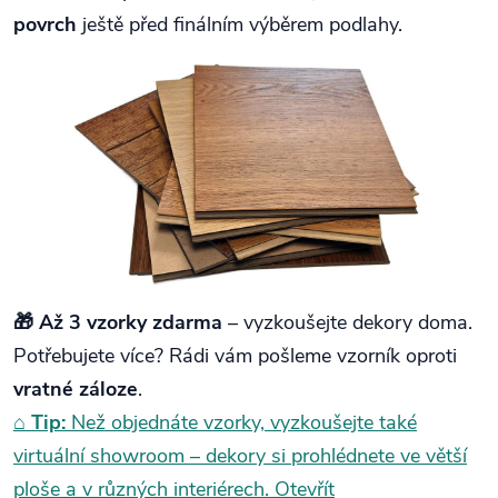
povrch
ještě před finálním výběrem podlahy.
🎁 Až 3 vzorky zdarma
– vyzkoušejte dekory doma.
Potřebujete více? Rádi vám pošleme vzorník oproti
vratné záloze
.
⌂
Tip:
Než objednáte vzorky, vyzkoušejte také
virtuální showroom – dekory si prohlédnete ve větší
ploše a v různých interiérech.
Otevřít