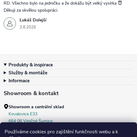
RD. Všechno bylo na jedničku a že dokážu být velký vysírka 😇
Děkuji za skvělou spolupráci.
Lukáš Dolejší
3.8.2026
Zápatí
Produkty & inspirace
Služby & montáže
Informace
Showroom & kontakt
Showroom a centrální sklad
Kovalovice E33
664 06 Viničné Šumice
okr. Brno‑venkov, ČR
Používáme cookies pro zajištění funkčnosti webu a k
+420 604 536 499