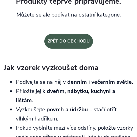
Produkty teprve připravujeme.
Můžete se ale podívat na ostatní kategorie.
ZPĚT DO OBCHODU
Jak vzorek vyzkoušet doma
Podívejte se na něj v
denním i večerním světle
.
Přiložte jej k
dveřím, nábytku, kuchyni a
lištám
.
Vyzkoušejte
povrch a údržbu
– stačí otřít
vlhkým hadříkem.
Pokud vybíráte mezi více odstíny, položte vzorky
vedle sebe přímo v místnosti, kde bude podlaha