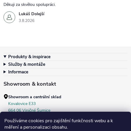
Děkuji za skvělou spolupráci.
Lukáš Dolejší
3.8.2026
Zápatí
Produkty & inspirace
Služby & montáže
Informace
Showroom & kontakt
Showroom a centrální sklad
Kovalovice E33
664 06 Viničné Šumice
okr. Brno‑venkov, ČR
Používáme cookies pro zajištění funkčnosti webu a k
+420 604 536 499
měření a personalizaci obsahu.