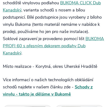
schodiště vinylovou podlahou
BUKOMA CLICK Dub
Kanadský
, varianta schodů s nosem a bílou
podstupnicí. Bílé podstupnice jsou vyrobeny z bíloho
vinylu Bukoma (tento materiál nemáme v nabídce k
prodeji, používáme ho jen pro naše instalace).
Soklové zapravení je provedeno pomocí lišt
BUKOMA
PROFI 60 s přesným dekorem podlahy Dub
Kanadský
.
Místo realizace - Korytná, okres Uherské Hradiště
Více informací o našich technologiích obkládání
schodů najdete v našem článku zde -
Schody z
vinylu - takto je děláme v Bukomě