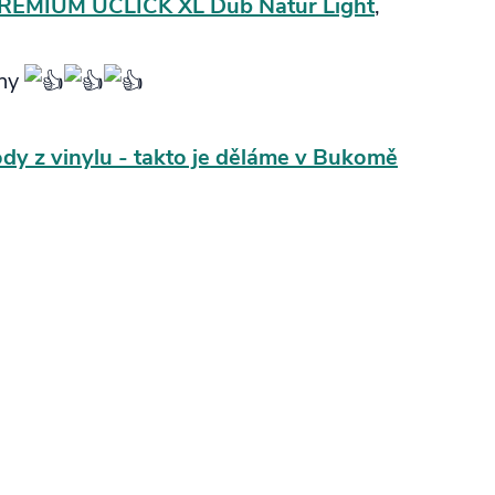
EMIUM UCLICK XL Dub Natur Light
,
ahy
dy z vinylu - takto je děláme v Bukomě