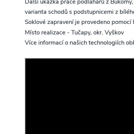
Další ukázka práce podlahářů z Bukomy,
varianta schodů s podstupnicemi z bílého
Soklové zapravení je provedeno pomoc
Místo realizace - Tučapy, okr. Vyškov
Více informací o našich technologiích o