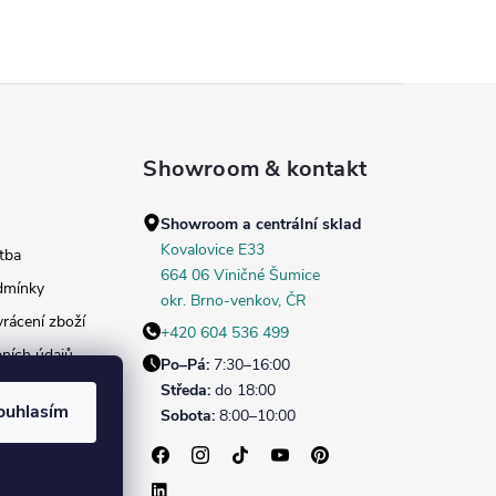
Showroom & kontakt
Showroom a centrální sklad
Kovalovice E33
tba
664 06 Viničné Šumice
dmínky
okr. Brno‑venkov, ČR
rácení zboží
+420 604 536 499
ních údajů
Po–Pá:
7:30–16:00
daných dekorů
Středa:
do 18:00
ouhlasím
Sobota:
8:00–10:00