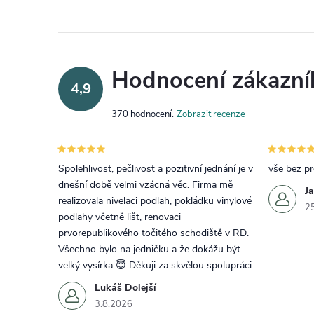
Hodnocení zákazní
4,9
370 hodnocení
Zobrazit recenze
Spolehlivost, pečlivost a pozitivní jednání je v
vše bez p
dnešní době velmi vzácná věc. Firma mě
J
realizovala nivelaci podlah, pokládku vinylové
2
podlahy včetně lišt, renovaci
prvorepublikového točitého schodiště v RD.
Všechno bylo na jedničku a že dokážu být
velký vysírka 😇 Děkuji za skvělou spolupráci.
Lukáš Dolejší
3.8.2026