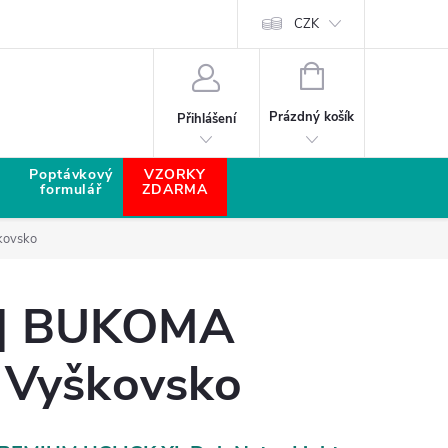
CZK
NÁKUPNÍ KOŠÍK
Prázdný košík
Přihlášení
Poptávkový
VZORKY
formulář
ZDARMA
kovsko
í | BUKOMA
 Vyškovsko