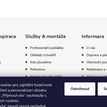
spirace
Služby & montáže
Informace
celkem
369
hodnocení
Profesionální pokládky
O nás
Obklady schodišť
Doprava a pla
y
Kde působíme
Obchodní po
Reference
Reklamace a v
Hodnocení zákazníků
Ochrana osob
Proč vybrat BUKOMU
Archív vypro
okies pro zajištění funkčnosti
Odmítnout
S
ření a personalizaci obsahu.
oom
Kontakty
 „Přijmout vše“ souhlasíte s
ech cookies.
vše“ povolí pouze nezbytné