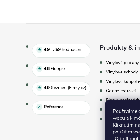
Zápatí
Produkty & in
Hodnocení e‑shopu 4,9 z 5, 
4,9
·
369
hodnocení
★
Vinylové podlahy
Hodnocení Google 4,8 z 5
4,8
Google
★
Vinylové schody
Vinylové koupeln
Hodnocení Seznam 4,9 z 5
4,9
Seznam (Firmy.cz)
★
Galerie realizací
Blog o podlahách
Reference
✓
Vzorky zdarma
Používáme co
webu a k mě
Virtuální showr
Kliknutím na
použitím vš
„Odmítnout 