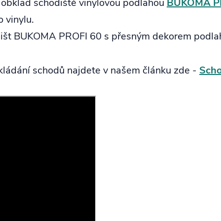
 obklad schodiště vinylovou podlahou
BUKOMA PR
 vinylu.
í lišt BUKOMA PROFI 60 s přesným dekorem podl
bkládání schodů najdete v našem článku zde -
Scho