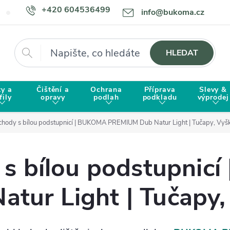
+420 604536499
info@bukoma.cz
Doprava a platba
Proč zvolit BUKOMU?
Hledat
HLEDAT
ty a
Čištění a
Ochrana
Příprava
Slevy &
fily
opravy
podlah
podkladu
výprodej
schody s bílou podstupnicí | BUKOMA PREMIUM Dub Natur Light | Tučapy, Vyš
 s bílou podstupnic
tur Light | Tučapy,