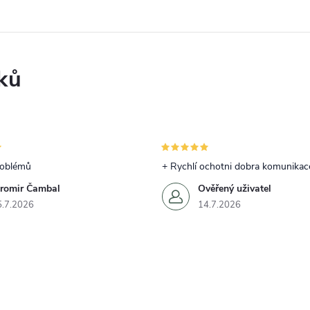
ků
roblémů
+ Rychlí ochotni dobra komunikac
aromir Čambal
Ověřený uživatel
5.7.2026
14.7.2026