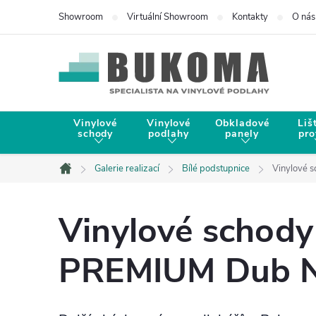
Showroom
Virtuální Showroom
Kontakty
O nás
Vinylové
Vinylové
Obkladové
Liš
schody
podlahy
panely
pro
Galerie realizací
Bílé podstupnice
Vinylové 
Domů
Vinylové schody
PREMIUM Dub Na