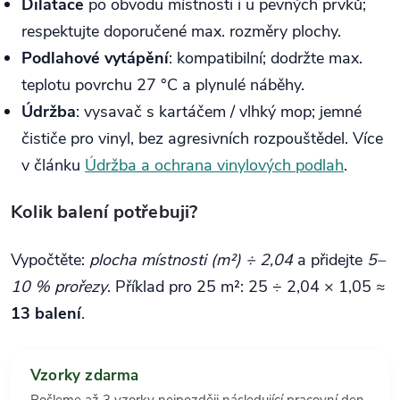
Dilatace
po obvodu místnosti i u pevných prvků;
respektujte doporučené max. rozměry plochy.
Podlahové vytápění
: kompatibilní; dodržte max.
teplotu povrchu 27 °C a plynulé náběhy.
Údržba
: vysavač s kartáčem / vlhký mop; jemné
čističe pro vinyl, bez agresivních rozpouštědel. Více
v článku
Údržba a ochrana vinylových podlah
.
Kolik balení potřebuji?
Vypočtěte:
plocha místnosti (m²) ÷ 2,04
a přidejte
5–
10 % prořezy
. Příklad pro 25 m²: 25 ÷ 2,04 × 1,05 ≈
13 balení
.
Vzorky zdarma
Pošleme až 3 vzorky nejpozději následující pracovní den.