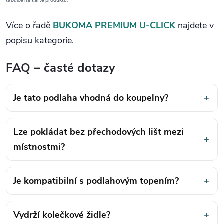
tabulce na kartě produktu.
Více o řadě
BUKOMA PREMIUM U‑CLICK
najdete v
popisu kategorie.
FAQ – časté dotazy
Je tato podlaha vhodná do koupelny?
+
Lze pokládat bez přechodových lišt mezi
+
místnostmi?
Je kompatibilní s podlahovým topením?
+
Vydrží kolečkové židle?
+