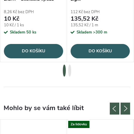
8,26 Kč bez DPH
112 Kč bez DPH
10 Kč
135,52 Kč
Měrná cena:
Měrná cena:
10 Kč / 1 ks
135,52 Kč / 1 m
Skladem
50 ks
Skladem
>300 m
DO KOŠÍKU
DO KOŠÍKU
Za lidovku