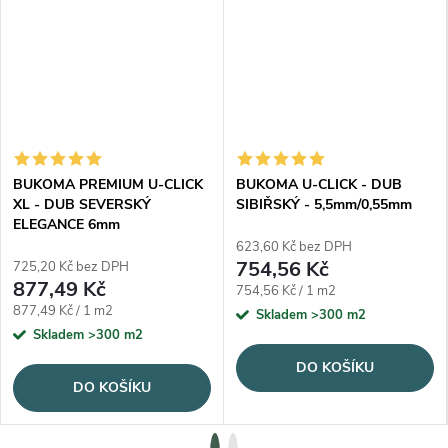
BUKOMA PREMIUM U-CLICK
BUKOMA U-CLICK - DUB
XL - DUB SEVERSKÝ
SIBIŘSKÝ - 5,5mm/0,55mm
ELEGANCE 6mm
623,60 Kč bez DPH
754,56 Kč
725,20 Kč bez DPH
877,49 Kč
Měrná cena:
754,56 Kč / 1 m2
Měrná cena:
877,49 Kč / 1 m2
Skladem
>300 m2
Skladem
>300 m2
DO KOŠÍKU
DO KOŠÍKU