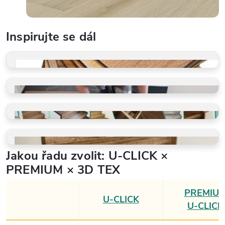
Inspirujte se dál
VZORKY ZDARMA
Dotkněte se kvality
PROFI POKLÁDKA
Rychle a precizně
GALERIE REALIZACÍ
Schody, koupelny, restaurace
VINYLOVÉ SCHODY
Jakou řadu zvolit: U‑CLICK ×
Ohyby, LED, detaily
PREMIUM × 3D TEX
PREMIU
U‑CLICK
U‑CLICK