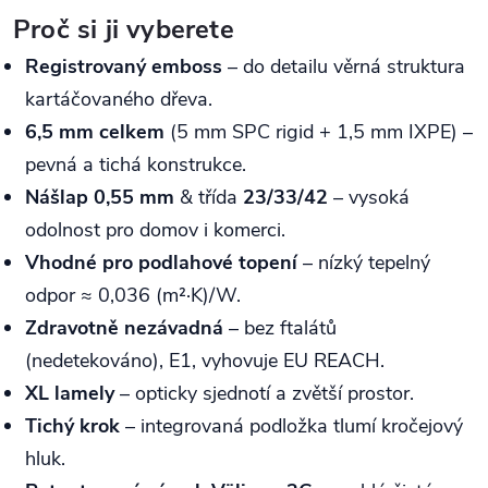
Proč si ji vyberete
Registrovaný emboss
– do detailu věrná struktura
kartáčovaného dřeva.
6,5 mm celkem
(5 mm SPC rigid + 1,5 mm IXPE) –
pevná a tichá konstrukce.
Nášlap 0,55 mm
& třída
23/33/42
– vysoká
odolnost pro domov i komerci.
Vhodné pro podlahové topení
– nízký tepelný
odpor ≈ 0,036 (m²·K)/W.
Zdravotně nezávadná
– bez ftalátů
(nedetekováno), E1, vyhovuje EU REACH.
XL lamely
– opticky sjednotí a zvětší prostor.
Tichý krok
– integrovaná podložka tlumí kročejový
hluk.