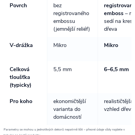
Povrch
bez
registrovan
registrovaného
emboss
– rel
embossu
sedí na kres
(jemnější reliéf)
dřeva
V‑drážka
Mikro
Mikro
Celková
5,5 mm
6–6,5 mm
tloušťka
(typicky)
Pro koho
ekonomičtější
realističtější
varianta do
vzhled dřeva
domácností
Parametry se mohou u jednotlivých dekorů nepatrně lišit – přesné údaje vždy najdete v