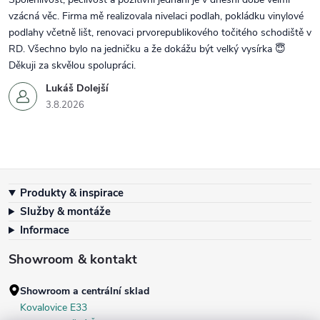
vzácná věc. Firma mě realizovala nivelaci podlah, pokládku vinylové
podlahy včetně lišt, renovaci prvorepublikového točitého schodiště v
RD. Všechno bylo na jedničku a že dokážu být velký vysírka 😇
Děkuji za skvělou spolupráci.
Lukáš Dolejší
3.8.2026
Zápatí
Produkty & inspirace
Služby & montáže
Informace
Showroom & kontakt
Showroom a centrální sklad
Kovalovice E33