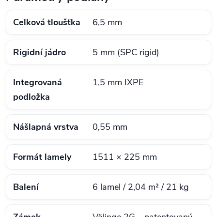
Celková tloušťka
6,5 mm
Rigidní jádro
5 mm (SPC rigid)
Integrovaná
1,5 mm IXPE
podložka
Nášlapná vrstva
0,55 mm
Formát lamely
1511 × 225 mm
Balení
6 lamel / 2,04 m² / 21 kg
Zámek
Välinge 2G – patentovaný