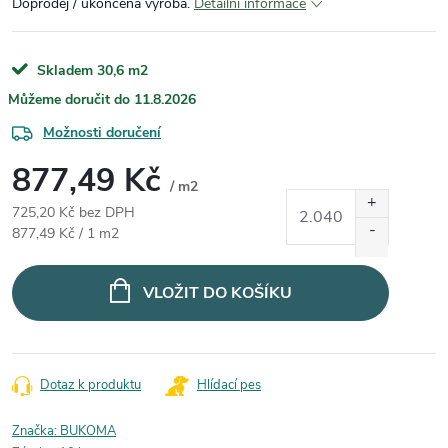
Doprodej / ukončená výroba.
Detailní informace
Skladem
30,6 m2
11.8.2026
Možnosti doručení
877,49 Kč
/ m2
725,20 Kč bez DPH
Měrná cena:
877,49 Kč / 1 m2
VLOŽIT DO KOŠÍKU
Dotaz k produktu
Hlídací pes
Značka:
BUKOMA