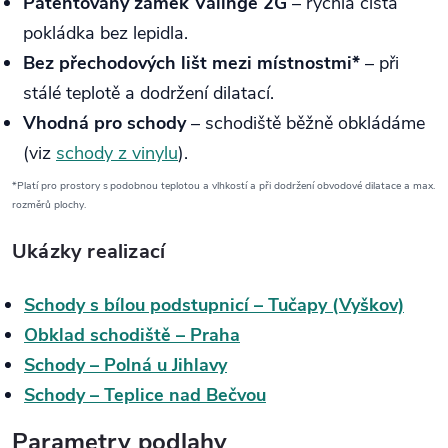
Patentovaný zámek Välinge 2G
– rychlá čistá
pokládka bez lepidla.
Bez přechodových lišt mezi místnostmi*
– při
stálé teplotě a dodržení dilatací.
Vhodná pro schody
– schodiště běžně obkládáme
(viz
schody z vinylu
).
*Platí pro prostory s podobnou teplotou a vlhkostí a při dodržení obvodové dilatace a max.
rozměrů plochy.
Ukázky realizací
Schody s bílou podstupnicí – Tučapy (Vyškov)
Obklad schodiště – Praha
Schody – Polná u Jihlavy
Schody – Teplice nad Bečvou
Parametry podlahy