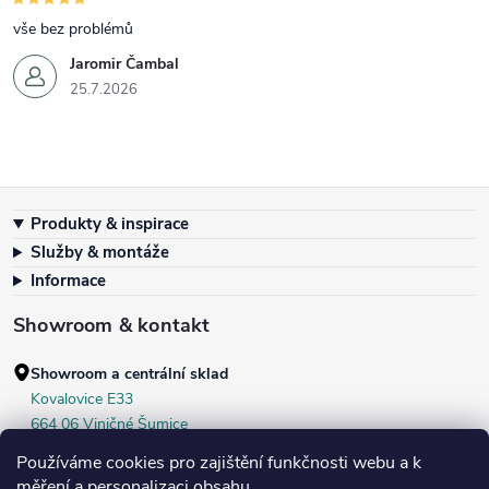
vše bez problémů
Jaromir Čambal
25.7.2026
Zápatí
Produkty & inspirace
Služby & montáže
Informace
Showroom & kontakt
Showroom a centrální sklad
Kovalovice E33
664 06 Viničné Šumice
okr. Brno‑venkov, ČR
Používáme cookies pro zajištění funkčnosti webu a k
+420 604 536 499
měření a personalizaci obsahu.