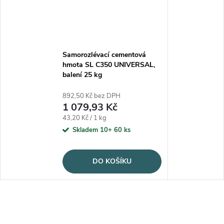
Samorozlévací cementová
hmota SL C350 UNIVERSAL,
balení 25 kg
892,50 Kč bez DPH
1 079,93 Kč
Měrná cena:
43,20 Kč / 1 kg
Skladem 10+
60 ks
DO KOŠÍKU