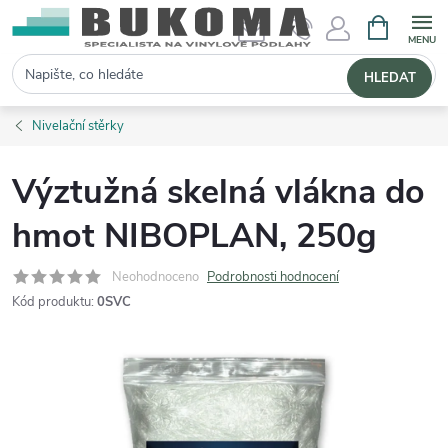
NÁKUPNÍ 
Hledat
HLEDAT
Nivelační stěrky
Výztužná skelná vlákna do
hmot NIBOPLAN, 250g
Neohodnoceno
Podrobnosti hodnocení
Kód produktu:
0SVC