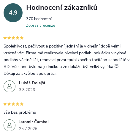
Hodnocení zákazníků
4,9
370 hodnocení
Zobrazit recenze
Spolehlivost, pečlivost a pozitivní jednání je v dnešní době velmi
vzácná věc. Firma mě realizovala nivelaci podlah, pokládku vinylové
podlahy včetně lišt, renovaci prvorepublikového točitého schodiště v
RD. Všechno bylo na jedničku a že dokážu být velký vysírka 😇
Děkuji za skvělou spolupráci.
Lukáš Dolejší
3.8.2026
vše bez problémů
Jaromir Čambal
25.7.2026