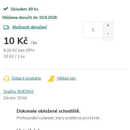
Skladem
49 ks
10.8.2026
Možnosti doručení
10 Kč
/ ks
8,26 Kč bez DPH
Měrná cena:
10 Kč / 1 ks
Dotaz k produktu
Hlídací pes
Značka:
BUKOMA
Záruka
:
10 let
Dokonale obložené schodiště.
Profesionální výsledek, který uvidíte na první krok.