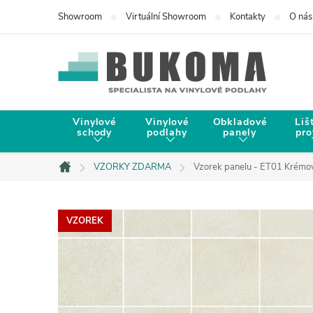
Showroom
Virtuální Showroom
Kontakty
O nás
Vinylové
Vinylové
Obkladové
Liš
schody
podlahy
panely
pro
VZORKY ZDARMA
Vzorek panelu - ET01 Krémová
Domů
VZOREK