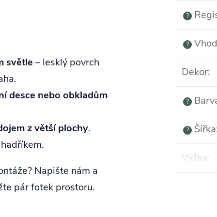
Regi
?
Vhod
?
 světle
– lesklý povrch
Dekor
:
aha.
vní desce nebo obkladům
Barv
?
dojem z větší plochy
.
Šířka
?
 hadříkem.
Výška
:
ontáže? Napište nám a
žte pár fotek prostoru.