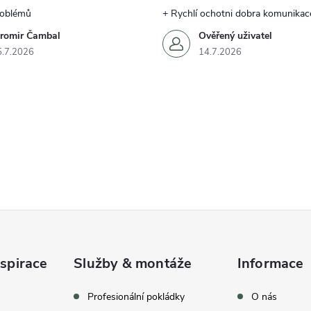
roblémů
+ Rychlí ochotni dobra komunikac
aromir Čambal
Ověřený uživatel
5.7.2026
14.7.2026
spirace
Služby & montáže
Informace
celkem
369
hodnocení
Profesionální pokládky
O nás