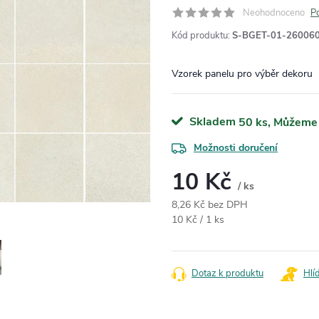
Neohodnoceno
P
Kód produktu:
S-BGET-01-26006
Vzorek panelu pro výběr dekoru
Skladem
50 ks
Možnosti doručení
10 Kč
/ ks
8,26 Kč bez DPH
Měrná cena:
10 Kč / 1 ks
Dotaz k produktu
Hlí