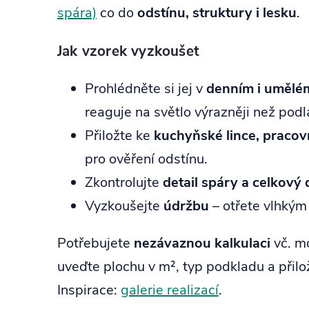
spára)
co do
odstínu, struktury i lesku
.
Jak vzorek vyzkoušet
Prohlédněte si jej v
denním i umělém
reaguje na světlo výrazněji než podl
Přiložte ke
kuchyňské lince, praco
pro ověření odstínu.
Zkontrolujte
detail spáry a celkový 
Vyzkoušejte
údržbu
– otřete vlhkým
Potřebujete
nezávaznou kalkulaci
vč. m
uveďte plochu v m², typ podkladu a přilo
Inspirace:
galerie realizací
.