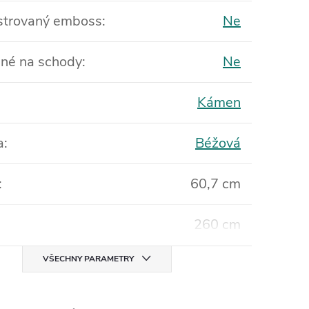
strovaný emboss
:
Ne
né na schody
:
Ne
Kámen
a
:
Béžová
:
60,7 cm
260 cm
VŠECHNY PARAMETRY