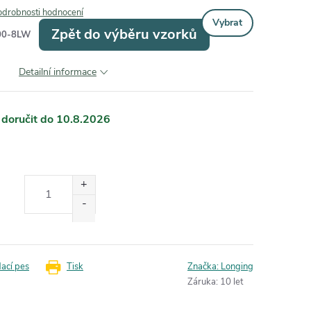
odrobnosti hodnocení
Vybrat
Zpět do výběru vzorků
00-8LW
Detailní informace
10.8.2026
dací pes
Tisk
Značka:
Longing
Záruka
:
10 let