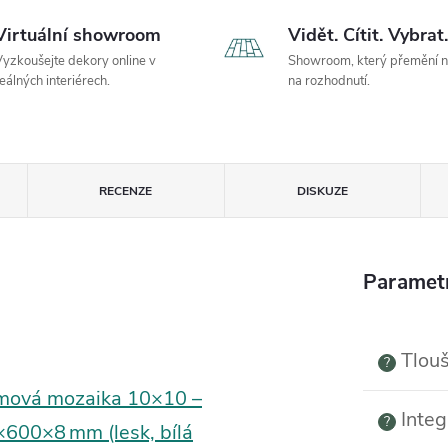
Virtuální showroom
Vidět. Cítit. Vybrat.
yzkoušejte dekory online v
Showroom, který přemění 
eálných interiérech.
na rozhodnutí.
RECENZE
DISKUZE
Paramet
Tlouš
?
mová mozaika 10×10 –
Integ
?
×600×8 mm (lesk, bílá