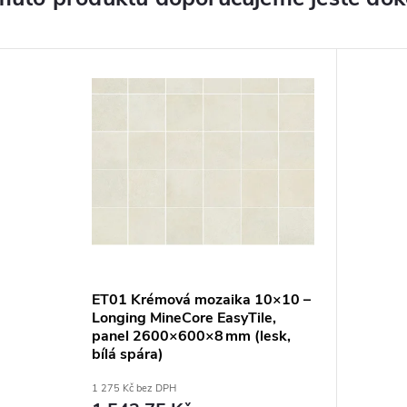
ET01 Krémová mozaika 10×10 –
Longing MineCore EasyTile,
panel 2600×600×8 mm (lesk,
bílá spára)
1 275 Kč bez DPH