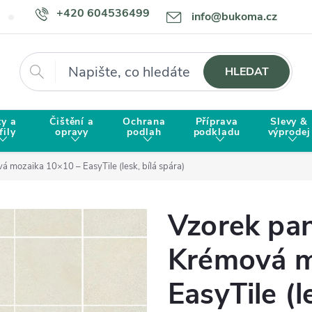
+420 604536499
info@bukoma.cz
Doprava a platba
Proč zvolit BUKOMU?
Hledat
HLEDAT
ty a
Čištění a
Ochrana
Příprava
Slevy &
fily
opravy
podlah
podkladu
výprodej
 mozaika 10×10 – EasyTile (lesk, bílá spára)
Vzorek pan
Krémová m
EasyTile (l