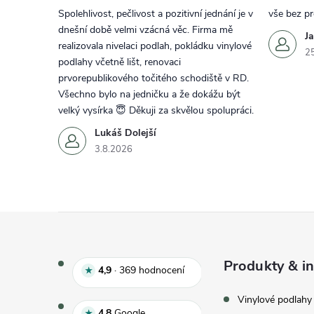
Spolehlivost, pečlivost a pozitivní jednání je v
vše bez p
dnešní době velmi vzácná věc. Firma mě
J
realizovala nivelaci podlah, pokládku vinylové
2
podlahy včetně lišt, renovaci
prvorepublikového točitého schodiště v RD.
Všechno bylo na jedničku a že dokážu být
velký vysírka 😇 Děkuji za skvělou spolupráci.
Lukáš Dolejší
3.8.2026
Zápatí
Produkty & in
Hodnocení e‑shopu 4,9 z 5, 
4,9
·
369
hodnocení
★
Vinylové podlahy
Hodnocení Google 4,8 z 5
4,8
Google
★