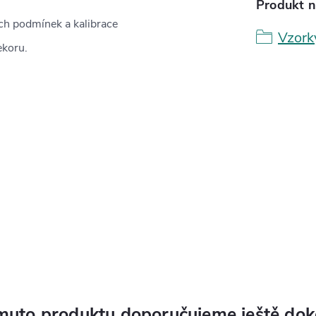
Produkt n
ých podmínek a kalibrace
Vzork
ekoru.
muto produktu doporučujeme ještě dok