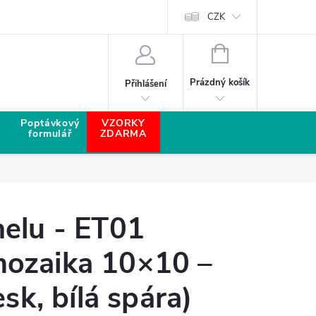
CZK
NÁKUPNÍ KOŠÍK
Prázdný košík
Přihlášení
Poptávkový
VZORKY
formulář
ZDARMA
elu - ET01
ozaika 10×10 –
esk, bílá spára)