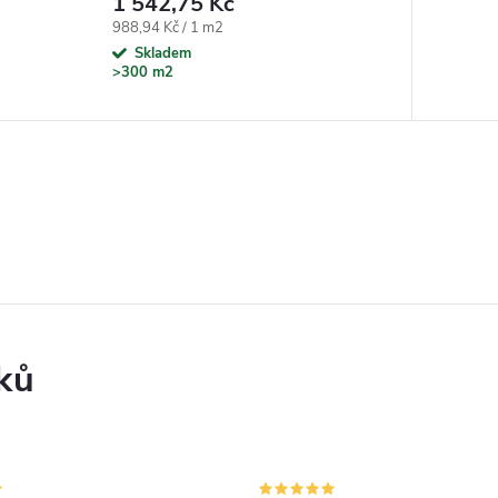
1 542,75 Kč
Měrná cena:
988,94 Kč / 1 m2
Skladem
>300 m2
ků