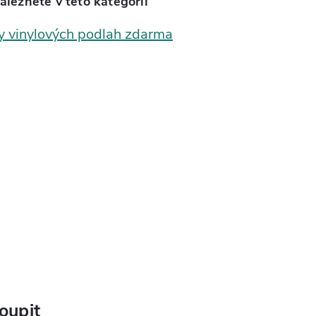
aleznete v této kategorii
y vinylových podlah zdarma
oupit