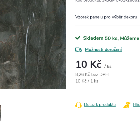
Kód produktu:
S-BGMC-01-26001
Vzorek panelu pro výběr dekoru
Skladem
50 ks
Možnosti doručení
10 Kč
/ ks
8,26 Kč bez DPH
Měrná cena:
10 Kč / 1 ks
Dotaz k produktu
Hlí