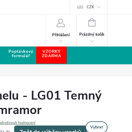
CZK
NÁKUPNÍ KOŠÍK
Prázdný košík
Přihlášení
Poptávkový
VZORKY
formulář
ZDARMA
nelu - LG01 Temný
 mramor
odrobnosti hodnocení
Vybrat