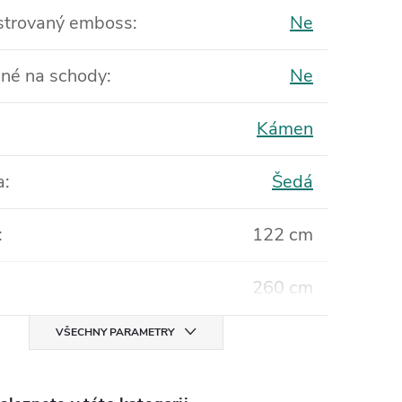
strovaný emboss
:
Ne
né na schody
:
Ne
Kámen
a
:
Šedá
:
122 cm
260 cm
VŠECHNY PARAMETRY