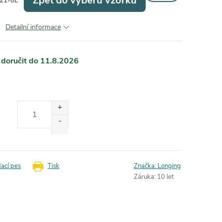
Zpět do výběru vzorků
21-8L
Detailní informace
11.8.2026
dací pes
Tisk
Značka:
Longing
Záruka
:
10 let