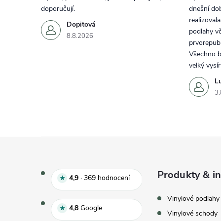
doporučují.
dnešní do
realizoval
Dopitová
podlahy vč
8.8.2026
prvorepubl
Všechno by
velký vysí
L
3.
Zápatí
Produkty & in
Hodnocení e‑shopu 4,9 z 5, 
4,9
·
369
hodnocení
★
Vinylové podlahy
Hodnocení Google 4,8 z 5
4,8
Google
★
Vinylové schody