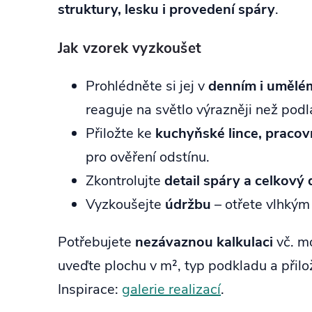
struktury, lesku i provedení spáry
.
Jak vzorek vyzkoušet
Prohlédněte si jej v
denním i umělém
reaguje na světlo výrazněji než podl
Přiložte ke
kuchyňské lince, praco
pro ověření odstínu.
Zkontrolujte
detail spáry a celkový 
Vyzkoušejte
údržbu
– otřete vlhkým
Potřebujete
nezávaznou kalkulaci
vč. m
uveďte plochu v m², typ podkladu a přilo
Inspirace:
galerie realizací
.