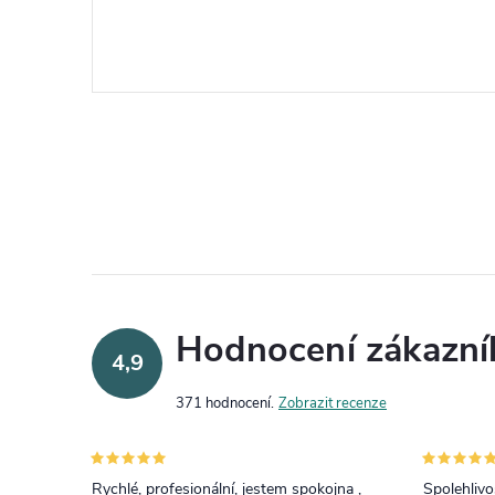
Hodnocení zákazní
4,9
371 hodnocení
Zobrazit recenze
Rychlé, profesionální, jestem spokojna ,
Spolehlivos