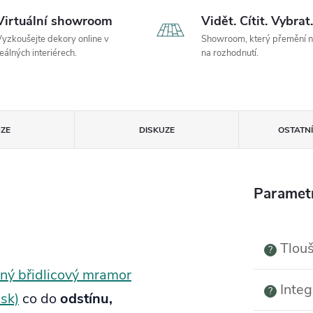
Virtuální showroom
Vidět. Cítit. Vybrat.
yzkoušejte dekory online v
Showroom, který přemění 
eálných interiérech.
na rozhodnutí.
ZE
DISKUZE
OSTATN
Paramet
Tlouš
?
ý břidlicový mramor
Integ
?
sk)
co do
odstínu,