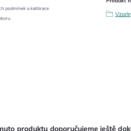
Produkt n
ých podmínek a kalibrace
Vzork
ekoru.
muto produktu doporučujeme ještě dok