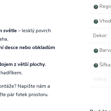
Regi
?
Vhod
?
 světle
– lesklý povrch
Dekor
:
aha.
vní desce nebo obkladům
Barv
?
dojem z větší plochy
.
Šířka
?
 hadříkem.
Výška
:
ontáže? Napište nám a
žte pár fotek prostoru.