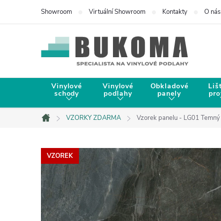
Showroom
Virtuální Showroom
Kontakty
O nás
Vinylové
Vinylové
Obkladové
Liš
schody
podlahy
panely
pro
VZORKY ZDARMA
Vzorek panelu - LG01 Temný 
Domů
VZOREK