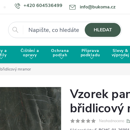
+420 604536499
info@bukoma.cz
Doprava a platba
Proč zvolit BUKOMU?
Hledat
HLEDAT
ty a
Čištění a
Ochrana
Příprava
Slevy &
fily
opravy
podlah
podkladu
výprodej
břidlicový mramor
Vzorek pa
břidlicový
Neohodnoceno
P