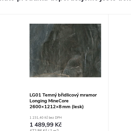
LG01 Temný břidlicový mramor
Longing MineCore
2600×1212×8 mm (lesk)
1 231,40 Kč bez DPH
1 489,99 Kč
Měrná cena:
472,86 Kč / 1 m2