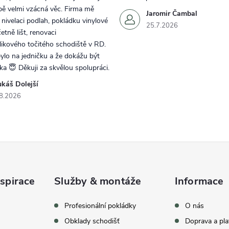
bě velmi vzácná věc. Firma mě
Jaromir Čambal
a nivelaci podlah, pokládku vinylové
25.7.2026
etně lišt, renovaci
ikového točitého schodiště v RD.
lo na jedničku a že dokážu být
rka 😇 Děkuji za skvělou spolupráci.
ukáš Dolejší
8.2026
spirace
Služby & montáže
Informace
celkem
369
hodnocení
Profesionální pokládky
O nás
Obklady schodišť
Doprava a pla