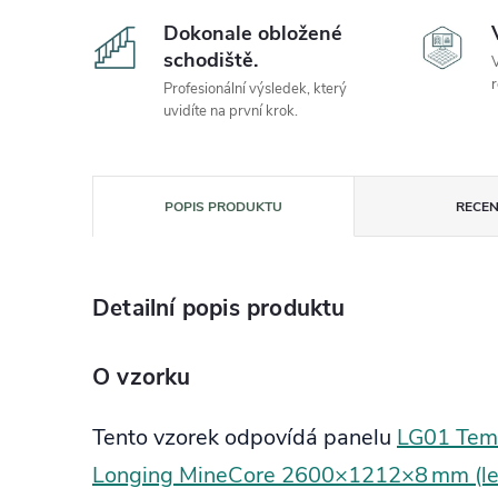
Dokonale obložené
schodiště.
V
r
Profesionální výsledek, který
uvidíte na první krok.
POPIS PRODUKTU
RECEN
Detailní popis produktu
O vzorku
Tento vzorek odpovídá panelu
LG01 Temn
Longing MineCore 2600×1212×8 mm (le