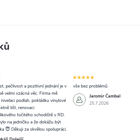
ků
t, pečlivost a pozitivní jednání je v
vše bez problémů
bě velmi vzácná věc. Firma mě
Jaromir Čambal
a nivelaci podlah, pokládku vinylové
25.7.2026
etně lišt, renovaci
ikového točitého schodiště v RD.
lo na jedničku a že dokážu být
rka 😇 Děkuji za skvělou spolupráci.
ukáš Dolejší