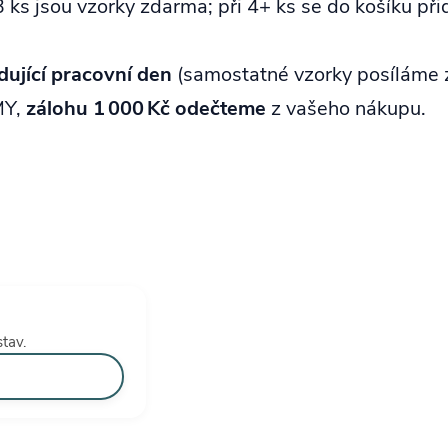
 ks jsou vzorky zdarma; při 4+ ks se do košíku při
dující pracovní den
(samostatné vzorky posíláme 
MY,
zálohu 1 000 Kč odečteme
z vašeho nákupu.
tav.