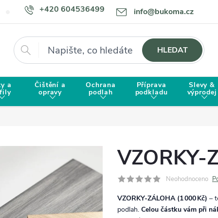
+420 604536499
info@bukoma.cz
Doprava a platba
Proč zvolit BUKOMU?
Hledat
HLEDAT
ty a
Čištění a
Ochrana
Příprava
Slevy &
fily
opravy
podlah
podkladu
výprodej
VZORKY-
Neohodnoceno
P
VZORKY‑ZÁLOHA (1 000 Kč)
– t
podlah.
Celou částku vám při n