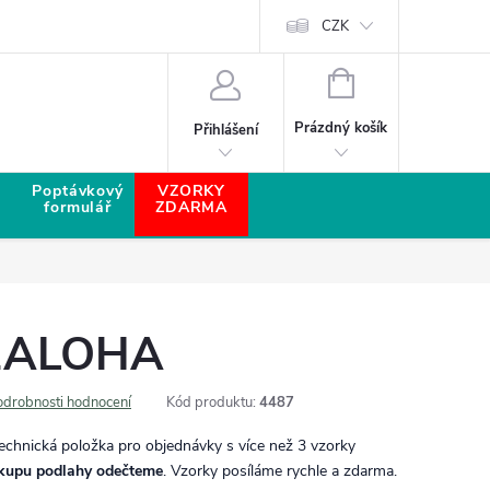
CZK
NÁKUPNÍ KOŠÍK
Prázdný košík
Přihlášení
Poptávkový
VZORKY
formulář
ZDARMA
ZALOHA
odrobnosti hodnocení
Kód produktu:
4487
echnická položka pro objednávky s více než 3 vzorky
ákupu podlahy odečteme
. Vzorky posíláme rychle a zdarma.