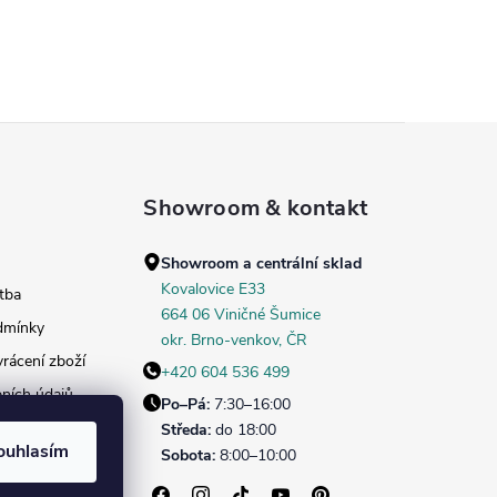
Showroom & kontakt
Showroom a centrální sklad
Kovalovice E33
tba
664 06 Viničné Šumice
dmínky
okr. Brno‑venkov, ČR
rácení zboží
+420 604 536 499
ních údajů
Po–Pá:
7:30–16:00
daných dekorů
Středa:
do 18:00
ouhlasím
Sobota:
8:00–10:00