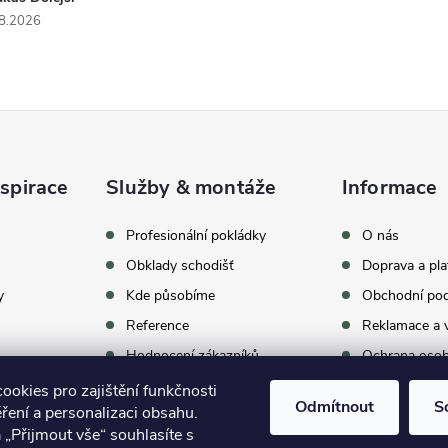
8.2026
spirace
Služby & montáže
Informace
celkem
369
hodnocení
Profesionální pokládky
O nás
Obklady schodišť
Doprava a pla
y
Kde působíme
Obchodní po
Reference
Reklamace a v
Hodnocení zákazníků
Ochrana osob
Proč vybrat BUKOMU
Archív vypro
okies pro zajištění funkčnosti
Odmítnout
S
ření a personalizaci obsahu.
oom
Kontakty
 „Přijmout vše“ souhlasíte s