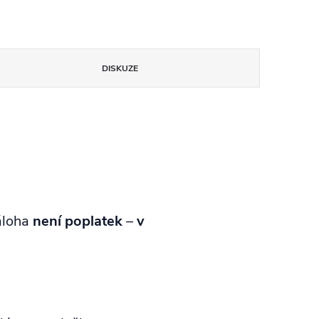
DISKUZE
áloha
není poplatek
–
v