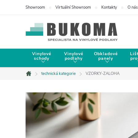
Showroom
Virtuální Showroom
Kontakty
O nás
Vinylové
Vinylové
Obkladové
Liš
schody
podlahy
panely
pro
technická kategorie
VZORKY-ZALOHA
Domů