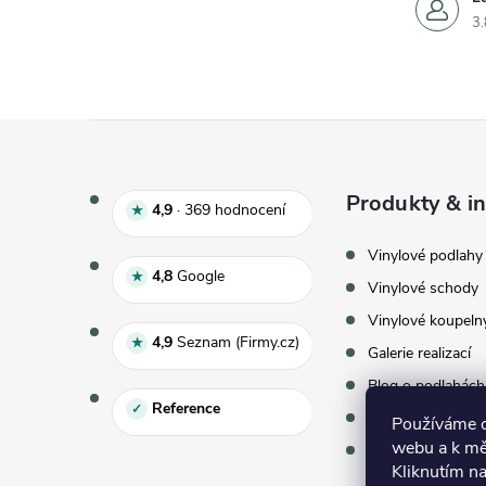
3.
Zápatí
Produkty & in
Hodnocení e‑shopu 4,9 z 5, 
4,9
·
369
hodnocení
★
Vinylové podlahy
Hodnocení Google 4,8 z 5
4,8
Google
★
Vinylové schody
Vinylové koupeln
Hodnocení Seznam 4,9 z 5
4,9
Seznam (Firmy.cz)
★
Galerie realizací
Blog o podlahách
Reference
✓
Vzorky zdarma
Používáme co
webu a k mě
Virtuální showr
Kliknutím na