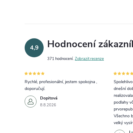
Hodnocení zákazní
4,9
371 hodnocení
Zobrazit recenze
Rychlé, profesionální, jestem spokojna ,
Spolehlivos
doporučují.
dnešní do
realizoval
Dopitová
podlahy vč
8.8.2026
prvorepubl
Všechno by
velký vysí
L