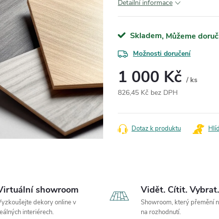
Detailní informace
Skladem
Možnosti doručení
1 000 Kč
/ ks
826,45 Kč bez DPH
Měrná cena:
Dotaz k produktu
Hlí
Virtuální showroom
Vidět. Cítit. Vybrat.
yzkoušejte dekory online v
Showroom, který přemění 
eálných interiérech.
na rozhodnutí.