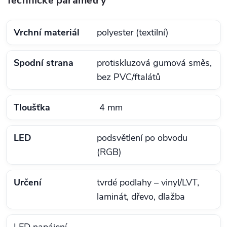
Technické parametry
Vrchní materiál
polyester (textilní)
Spodní strana
protiskluzová gumová směs,
bez PVC/ftalátů
Tloušťka
4 mm
LED
podsvětlení po obvodu
(RGB)
Určení
tvrdé podlahy – vinyl/LVT,
laminát, dřevo, dlažba