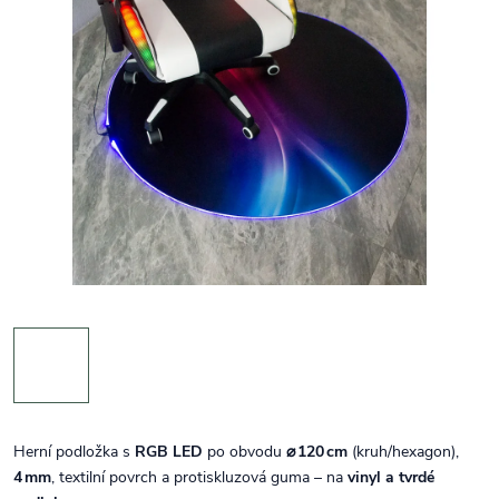
Herní podložka s
RGB LED
po obvodu
⌀ 120 cm
(kruh/hexagon),
4 mm
, textilní povrch a protiskluzová guma – na
vinyl a tvrdé