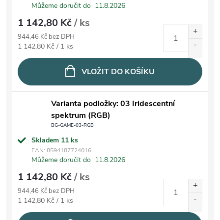
Můžeme doručit do
11.8.2026
1 142,80 Kč
/ ks
944,46 Kč bez DPH
Měrná cena:
1 142,80 Kč / 1 ks
VLOŽIT DO KOŠÍKU
Varianta podložky: 03 Iridescentní
spektrum (RGB)
BG-GAME-03-RGB
Skladem
11 ks
EAN:
8594187724016
Můžeme doručit do
11.8.2026
1 142,80 Kč
/ ks
944,46 Kč bez DPH
Měrná cena:
1 142,80 Kč / 1 ks