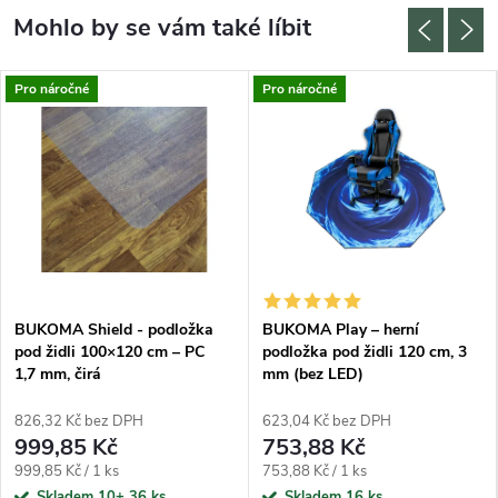
Pro náročné
Pro náročné
BUKOMA Shield - podložka
BUKOMA Play – herní
pod židli 100×120 cm – PC
podložka pod židli 120 cm, 3
1,7 mm, čirá
mm (bez LED)
826,32 Kč bez DPH
623,04 Kč bez DPH
999,85 Kč
753,88 Kč
Měrná cena:
Měrná cena:
999,85 Kč / 1 ks
753,88 Kč / 1 ks
Skladem 10+
36 ks
Skladem
16 ks