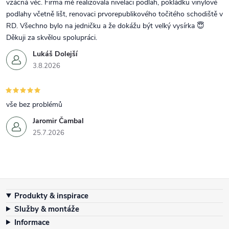
vzácná věc. Firma mě realizovala nivelaci podlah, pokládku vinylové
podlahy včetně lišt, renovaci prvorepublikového točitého schodiště v
RD. Všechno bylo na jedničku a že dokážu být velký vysírka 😇
Děkuji za skvělou spolupráci.
Lukáš Dolejší
3.8.2026
vše bez problémů
Jaromir Čambal
25.7.2026
Zápatí
Produkty & inspirace
Služby & montáže
Informace