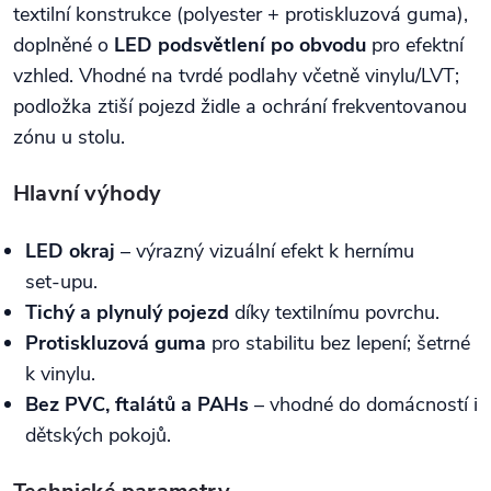
textilní konstrukce (polyester + protiskluzová guma),
doplněné o
LED podsvětlení po obvodu
pro efektní
vzhled. Vhodné na tvrdé podlahy včetně vinylu/LVT;
podložka ztiší pojezd židle a ochrání frekventovanou
zónu u stolu.
Hlavní výhody
LED okraj
– výrazný vizuální efekt k hernímu
set‑upu.
Tichý a plynulý pojezd
díky textilnímu povrchu.
Protiskluzová guma
pro stabilitu bez lepení; šetrné
k vinylu.
Bez PVC, ftalátů a PAHs
– vhodné do domácností i
dětských pokojů.