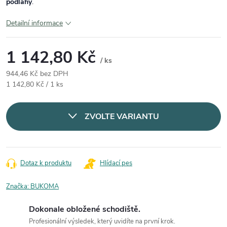
podlahy
.
Detailní informace
1 142,80 Kč
/ ks
944,46 Kč bez DPH
Měrná cena:
1 142,80 Kč / 1 ks
ZVOLTE VARIANTU
Dotaz k produktu
Hlídací pes
Značka:
BUKOMA
Dokonale obložené schodiště.
Profesionální výsledek, který uvidíte na první krok.