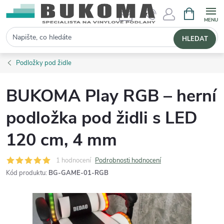
NÁKUPNÍ 
Hledat
HLEDAT
Podložky pod židle
BUKOMA Play RGB – herní
podložka pod židli s LED
120 cm, 4 mm
1 hodnocení
Podrobnosti hodnocení
Kód produktu:
BG-GAME-01-RGB