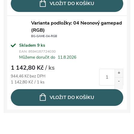
VLOŽIT DO KOŠÍKU
Varianta podložky: 04 Neonový gamepad
(RGB)
BG-GAME-04-RGB
Skladem
9 ks
EAN:
8594187724030
Můžeme doručit do
11.8.2026
1 142,80 Kč
/ ks
944,46 Kč bez DPH
Měrná cena:
1 142,80 Kč / 1 ks
VLOŽIT DO KOŠÍKU