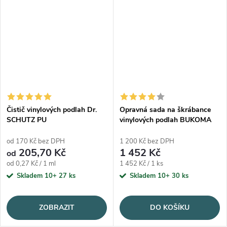
Čistič vinylových podlah Dr.
Opravná sada na škrábance
SCHUTZ PU
vinylových podlah BUKOMA
od 170 Kč bez DPH
1 200 Kč bez DPH
205,70 Kč
1 452 Kč
od
Měrná cena:
Měrná cena:
od 0,27 Kč / 1 ml
1 452 Kč / 1 ks
Skladem 10+
27 ks
Skladem 10+
30 ks
ZOBRAZIT
DO KOŠÍKU