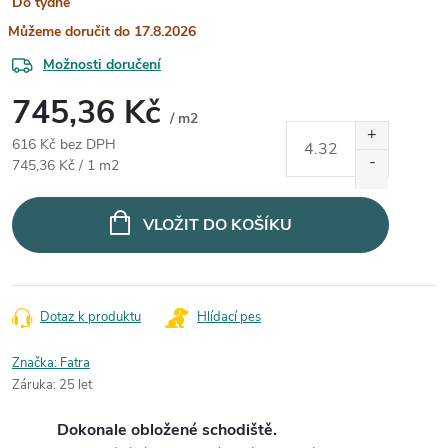
Do týdne
17.8.2026
Možnosti doručení
745,36 Kč
/ m2
616 Kč bez DPH
Měrná cena:
745,36 Kč / 1 m2
VLOŽIT DO KOŠÍKU
Dotaz k produktu
Hlídací pes
Značka:
Fatra
Záruka
:
25 let
Dokonale obložené schodiště.