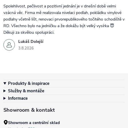
Spolehlivost, pečlivost a pozitivní jednání je v dnešní době velmi
vzácná věc. Firma mě realizovala nivelaci podlah, pokládku vinylové
podlahy včetně lišt, renovaci prvorepublikového točitého schodiště v
RD. Všechno bylo na jedničku a že dokážu být velký vysírka 😇
Děkuji za skvělou spolupráci.
Lukáš Dolejší
3.8.2026
Zápatí
Produkty & inspirace
Služby & montáže
Informace
Showroom & kontakt
Showroom a centrální sklad