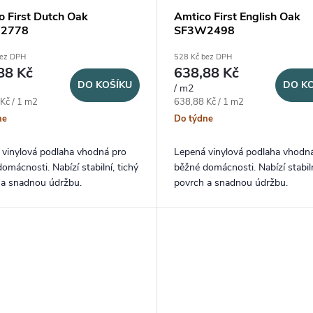
o First Dutch Oak
Amtico First English Oak
2778
SF3W2498
bez DPH
528 Kč bez DPH
88 Kč
638,88 Kč
DO KOŠÍKU
DO K
/ m2
ena:
Měrná cena:
Kč / 1 m2
638,88 Kč / 1 m2
ne
Do týdne
 vinylová podlaha vhodná pro
Lepená vinylová podlaha vhodn
omácnosti. Nabízí stabilní, tichý
běžné domácnosti. Nabízí stabiln
 a snadnou údržbu.
povrch a snadnou údržbu.