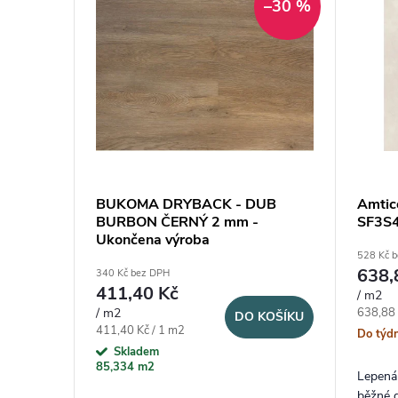
–30 %
BUKOMA DRYBACK - DUB
Amtico
BURBON ČERNÝ 2 mm -
SF3S
Ukončena výroba
528 Kč 
638,
340 Kč bez DPH
411,40 Kč
/ m2
Měrná c
/ m2
638,88 
DO KOŠÍKU
Měrná cena:
411,40 Kč / 1 m2
Do týd
Skladem
85,334 m2
Lepená
běžné d