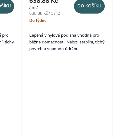
638,88 Kč
OŠÍKU
DO KOŠÍKU
/ m2
Měrná cena:
638,88 Kč / 1 m2
Do týdne
á pro
Lepená vinylová podlaha vhodná pro
í, tichý
běžné domácnosti. Nabízí stabilní, tichý
povrch a snadnou údržbu.