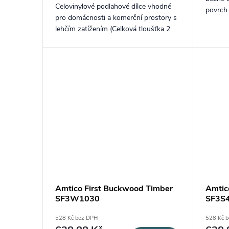
Celovinylové podlahové dílce vhodné
povrch
pro domácnosti a komerční prostory s
lehčím zatížením (Celková tloušťka 2
mm, nášlapná vrstva 0,3 mm) s
dekorem Dub Burbon Černý.
Amtico First Buckwood Timber
Amtico
SF3W1030
SF3S
528 Kč bez DPH
528 Kč 