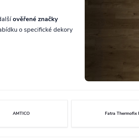
další
ověřené značky
nabídku o specifické dekory
MŮŽE
SE
HODIT:
AMTICO
Fatra Thermofix
Nejdůležitější
parametry