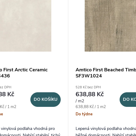
 First Arctic Ceramic
Amtico First Beached Tim
4436
SF3W1024
bez DPH
528 Kč bez DPH
88 Kč
638,88 Kč
DO KOŠÍKU
DO K
/ m2
ena:
Měrná cena:
Kč / 1 m2
638,88 Kč / 1 m2
ne
Do týdne
 vinylová podlaha vhodná pro
Lepená vinylová podlaha vhodn
omácnosti. Nabízí stabilní, tichý
běžné domácnosti. Nabízí stabiln