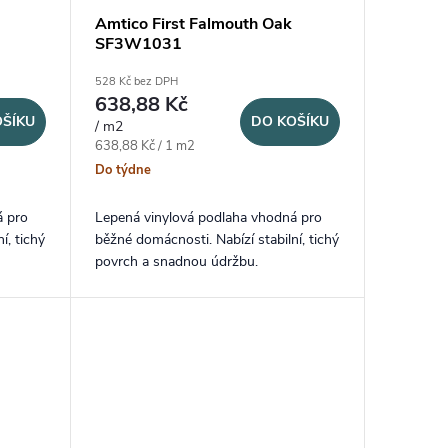
Amtico First Falmouth Oak
SF3W1031
528 Kč bez DPH
638,88 Kč
OŠÍKU
DO KOŠÍKU
/ m2
Měrná cena:
638,88 Kč / 1 m2
Do týdne
á pro
Lepená vinylová podlaha vhodná pro
í, tichý
běžné domácnosti. Nabízí stabilní, tichý
povrch a snadnou údržbu.