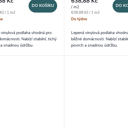
88 Kč
638,88 Kč
DO KOŠÍKU
DO K
/ m2
ena:
Měrná cena:
Kč / 1 m2
638,88 Kč / 1 m2
ne
Do týdne
 vinylová podlaha vhodná pro
Lepená vinylová podlaha vhodn
omácnosti. Nabízí stabilní, tichý
běžné domácnosti. Nabízí stabiln
 a snadnou údržbu.
povrch a snadnou údržbu.