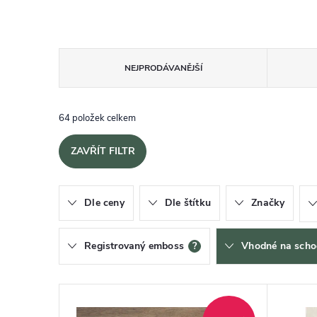
Řazení produktů
NEJPRODÁVANĚJŠÍ
64
položek celkem
ZAVŘÍT FILTR
Dle ceny
Dle štítku
Značky
Registrovaný emboss
?
Vhodné na scho
Výpis produktů