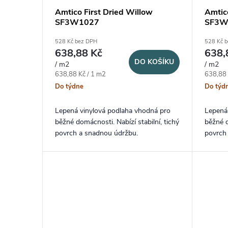
Amtico First Dried Willow
Amtic
SF3W1027
SF3W
528 Kč bez DPH
528 Kč 
638,88 Kč
638,
DO KOŠÍKU
/ m2
/ m2
Měrná cena:
Měrná c
638,88 Kč / 1 m2
638,88 
Do týdne
Do týd
Lepená vinylová podlaha vhodná pro
Lepená
běžné domácnosti. Nabízí stabilní, tichý
běžné d
povrch a snadnou údržbu.
povrch