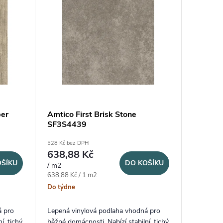
ber
Amtico First Brisk Stone
SF3S4439
528 Kč bez DPH
638,88 Kč
OŠÍKU
DO KOŠÍKU
/ m2
Měrná cena:
638,88 Kč / 1 m2
Do týdne
á pro
Lepená vinylová podlaha vhodná pro
í, tichý
běžné domácnosti. Nabízí stabilní, tichý