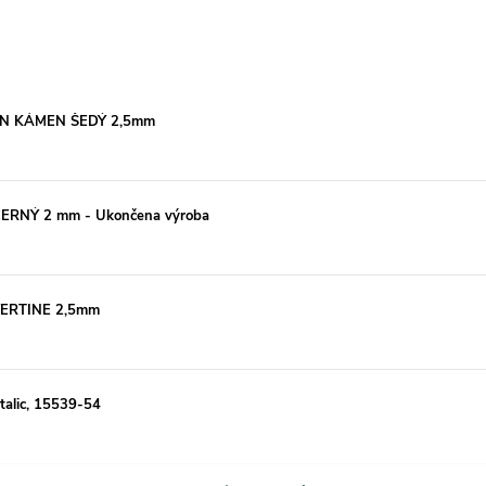
vinylových
podlah
Lepený
N KÁMEN ŠEDÝ 2,5mm
nebo
plovoucí
vinyl
NÝ 2 mm - Ukončena výroba
–
jaký
je
ERTINE 2,5mm
rozdíl?
Pokládky
talic, 15539-54
vinylových
podlah