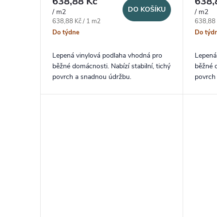
638,88 Kč
638,
DO KOŠÍKU
/ m2
/ m2
Měrná cena:
Měrná c
638,88 Kč / 1 m2
638,88 
Do týdne
Do týd
Lepená vinylová podlaha vhodná pro
Lepená
běžné domácnosti. Nabízí stabilní, tichý
běžné d
povrch a snadnou údržbu.
povrch