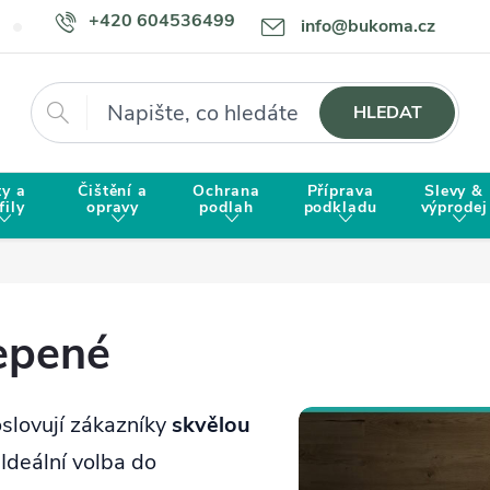
+420 604536499
info@bukoma.cz
Doprava a platba
Proč zvolit BUKOMU?
Hledat
HLEDAT
ty a
Čištění a
Ochrana
Příprava
Slevy &
fily
opravy
podlah
podkladu
výprodej
lepené
oslovují zákazníky
skvělou
 Ideální volba do