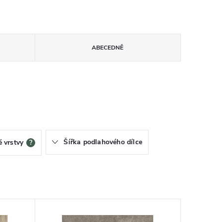
ABECEDNĚ
Šířka podlahového dílce
 vrstvy
?