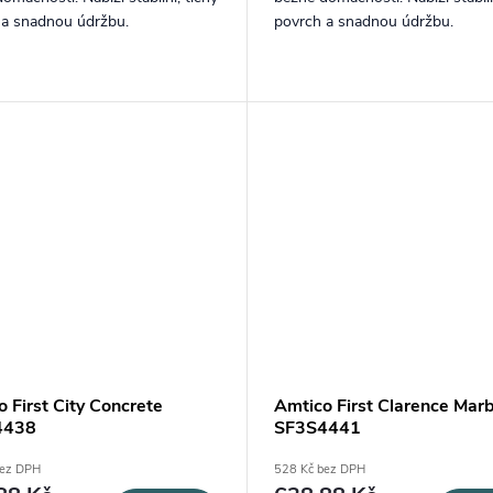
 a snadnou údržbu.
povrch a snadnou údržbu.
 First City Concrete
Amtico First Clarence Marb
4438
SF3S4441
bez DPH
528 Kč bez DPH