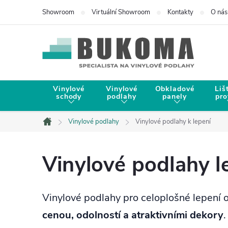
Showroom
Virtuální Showroom
Kontakty
O nás
Vinylové
Vinylové
Obkladové
Liš
schody
podlahy
panely
pro
Vinylové podlahy
Vinylové podlahy k lepení
Domů
Vinylové podlahy 
Vinylové podlahy pro celoplošné lepení 
cenou, odolností a atraktivními dekory
.