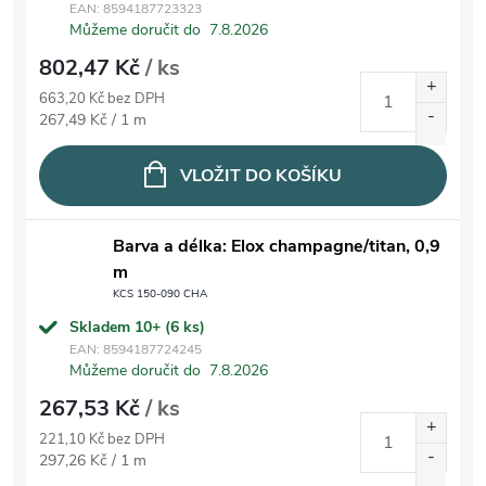
EAN:
8594187723323
Můžeme doručit do
7.8.2026
802,47 Kč
/ ks
663,20 Kč bez DPH
Měrná cena:
267,49 Kč / 1 m
VLOŽIT DO KOŠÍKU
Barva a délka: Elox champagne/titan, 0,9
m
KCS 150-090 CHA
Skladem 10+
(6 ks)
EAN:
8594187724245
Můžeme doručit do
7.8.2026
267,53 Kč
/ ks
221,10 Kč bez DPH
Měrná cena:
297,26 Kč / 1 m