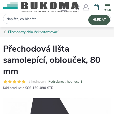
NÁKUPNÍ 
Hledat
HLEDAT
Přechodový oblouček vyrovnávací
Přechodová lišta
samolepící, oblouček, 80
mm
2 hodnocení
Podrobnosti hodnocení
Kód produktu:
KCS 150-090 STR