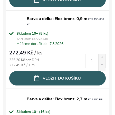
VLOŽIT DO KOŠÍKU
Barva a délka: Elox bronz, 0,9 m
KCS 150-090
BR
Skladem 10+
(5 ks)
EAN:
8594187724238
Můžeme doručit do
7.8.2026
272,49 Kč
/ ks
225,20 Kč bez DPH
Měrná cena:
272,49 Kč / 1 m
VLOŽIT DO KOŠÍKU
Barva a délka: Elox bronz, 2,7 m
KCS 150 BR
Skladem 10+
(16 ks)