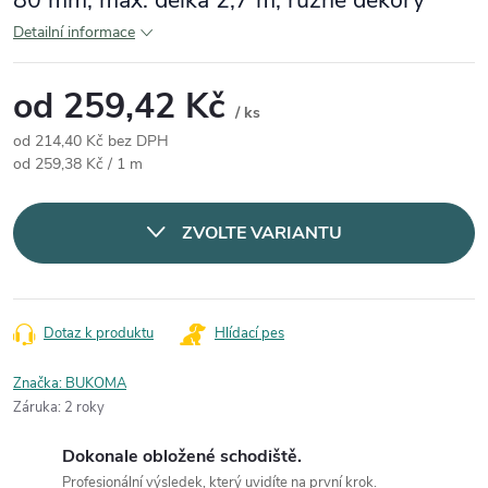
80 mm, max. délka 2,7 m, různé dekory
Detailní informace
od
259,42 Kč
/ ks
od
214,40 Kč
bez DPH
Měrná cena:
od 259,38 Kč / 1 m
ZVOLTE VARIANTU
Dotaz k produktu
Hlídací pes
Značka:
BUKOMA
Záruka
:
2 roky
Dokonale obložené schodiště.
Profesionální výsledek, který uvidíte na první krok.