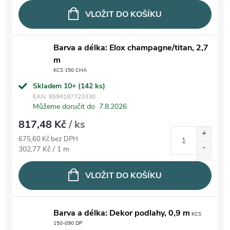
VLOŽIT DO KOŠÍKU
Barva a délka: Elox champagne/titan, 2,7
m
KCS 150 CHA
Skladem 10+
(142 ks)
EAN:
8594187723330
Můžeme doručit do
7.8.2026
817,48 Kč
/ ks
675,60 Kč bez DPH
Měrná cena:
302,77 Kč / 1 m
VLOŽIT DO KOŠÍKU
Barva a délka: Dekor podlahy, 0,9 m
KCS
150-090 DP