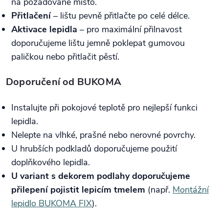
na požadované místo.
Přitlačení
– lištu pevně přitlačte po celé délce.
Aktivace lepidla
– pro maximální přilnavost
doporučujeme lištu jemně poklepat gumovou
paličkou nebo přitlačit pěstí.
Doporučení od BUKOMA
Instalujte při pokojové teplotě pro nejlepší funkci
lepidla.
Nelepte na vlhké, prašné nebo nerovné povrchy.
U hrubších podkladů doporučujeme použití
doplňkového lepidla.
U variant s dekorem podlahy doporučujeme
přilepení pojistit lepicím tmelem
(např.
Montážní
lepidlo BUKOMA FIX
).