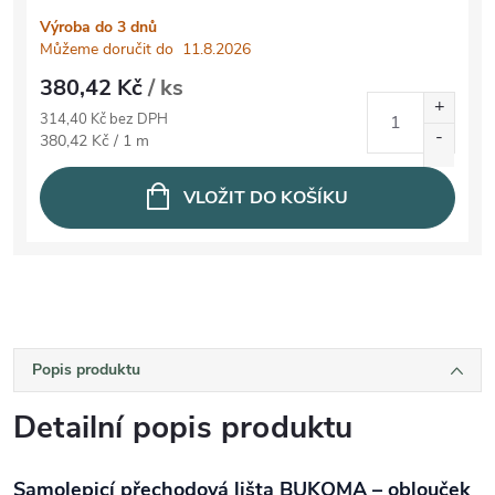
Výroba do 3 dnů
Můžeme doručit do
11.8.2026
380,42 Kč
/ ks
314,40 Kč bez DPH
Měrná cena:
380,42 Kč / 1 m
VLOŽIT DO KOŠÍKU
Popis produktu
Detailní popis produktu
Samolepicí přechodová lišta BUKOMA – oblouček