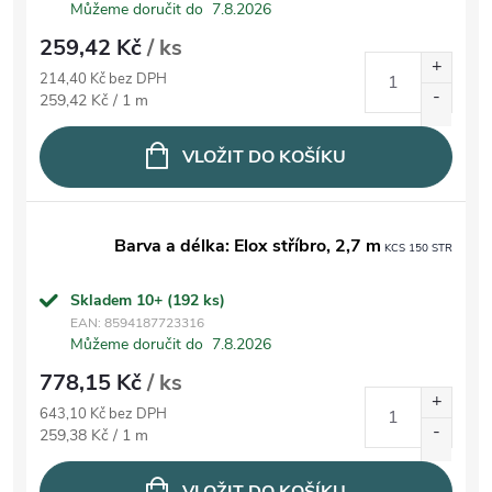
Můžeme doručit do
7.8.2026
259,42 Kč
/ ks
214,40 Kč bez DPH
Měrná cena:
259,42 Kč / 1 m
VLOŽIT DO KOŠÍKU
Barva a délka: Elox stříbro, 2,7 m
KCS 150 STR
Skladem 10+
(192 ks)
EAN:
8594187723316
Můžeme doručit do
7.8.2026
778,15 Kč
/ ks
643,10 Kč bez DPH
Měrná cena:
259,38 Kč / 1 m