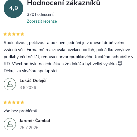
Hodnocení zákazníků
4,9
370 hodnocení
Zobrazit recenze
Spolehlivost, pečlivost a pozitivní jednání je v dnešní době velmi
vzácná věc. Firma mě realizovala nivelaci podlah, pokládku vinylové
podlahy včetně lišt, renovaci prvorepublikového točitého schodiště v
RD. Všechno bylo na jedničku a že dokážu být velký vysírka 😇
Děkuji za skvělou spolupráci.
Lukáš Dolejší
3.8.2026
vše bez problémů
Jaromir Čambal
25.7.2026