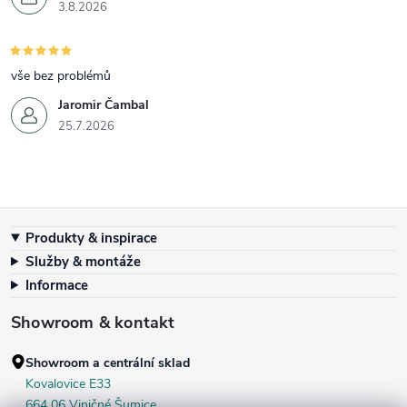
3.8.2026
vše bez problémů
Jaromir Čambal
25.7.2026
Zápatí
Produkty & inspirace
Služby & montáže
Informace
Showroom & kontakt
Showroom a centrální sklad
Kovalovice E33
664 06 Viničné Šumice