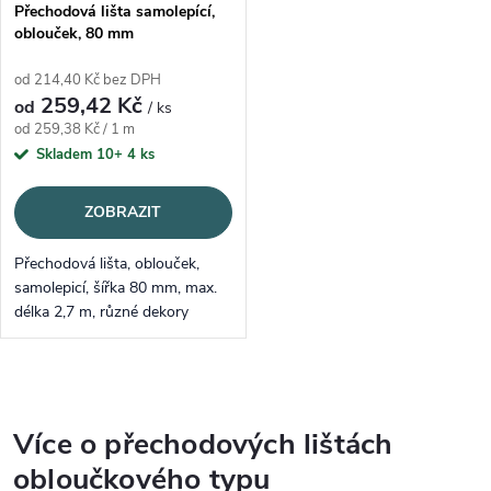
Přechodová lišta samolepící,
oblouček, 80 mm
od 214,40 Kč bez DPH
259,42 Kč
od
/ ks
Měrná cena:
od 259,38 Kč / 1 m
Skladem 10+
4 ks
ZOBRAZIT
Přechodová lišta, oblouček,
samolepicí, šířka 80 mm, max.
délka 2,7 m, různé dekory
Ovládací prvky výpisu
Více o přechodových lištách
obloučkového typu