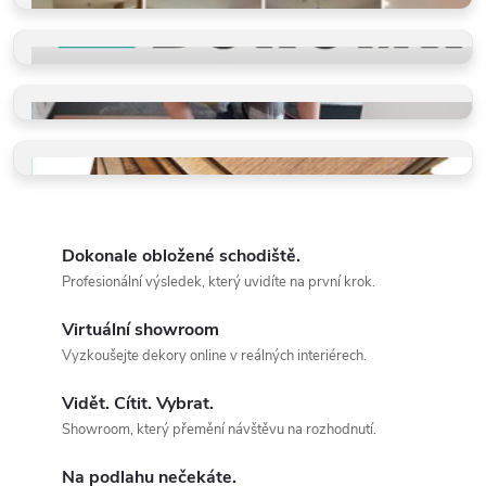
REFERENCE
Příběhy našich klientů
PROČ VYBRAT BUKOMU
Více než schody a vinyl
PROFI POKLÁDKY
Takto je děláme v BUKOMĚ
VZORKY ZDARMA
Dotkněte se kvality a vyberte
Dokonale obložené schodiště.
Profesionální výsledek, který uvidíte na první krok.
Virtuální showroom
Vyzkoušejte dekory online v reálných interiérech.
Vidět. Cítit. Vybrat.
Showroom, který přemění návštěvu na rozhodnutí.
Na podlahu nečekáte.