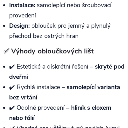
Instalace:
samolepící nebo šroubovací
provedení
Design:
oblouček pro jemný a plynulý
přechod bez ostrých hran
✅ Výhody obloučkových lišt
✔️ Estetické a diskrétní řešení –
skryté pod
dveřmi
✔️ Rychlá instalace –
samolepící varianta
bez vrtání
✔️ Odolné provedení –
hliník s eloxem
nebo fólií