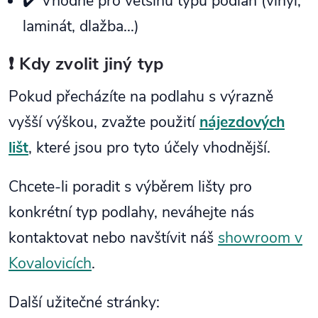
✔️ Vhodné pro většinu typů podlah (vinyl,
laminát, dlažba...)
❗ Kdy zvolit jiný typ
Pokud přecházíte na podlahu s výrazně
vyšší výškou, zvažte použití
nájezdových
lišt
, které jsou pro tyto účely vhodnější.
Chcete-li poradit s výběrem lišty pro
konkrétní typ podlahy, neváhejte nás
kontaktovat nebo navštívit náš
showroom v
Kovalovicích
.
Další užitečné stránky: