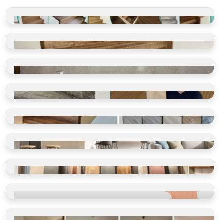
GALERIE REALIZACÍ
Schody, koupelny, restaurace
VINYLOVÉ SCHODY
Takto je děláme v BUKOMĚ
VINYLOVÉ KOUPELNY
Ano, olepujeme i zdi
BLOG O PODLAHÁCH
Ano, olepujeme i zdi
SHOWROOM
Vidět, cítit, vybrat
VINYLOVÉ PODLAHY
Výběr dle místností
VINYLOVÉ PODLAHY
Výběr dle parametrů
HODNOCENÍ
Ověřeno spokojenými zákazníky