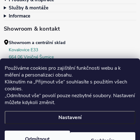
Služby & montáže
Informace
Showroom & kontakt
Showroom a centrální sklad
Kovalovice E33
664 06 Viničné Šumice
okr. Brno‑venkov, ČR
Používáme cookies pro zajištění funkčnosti webu a k
+420 604 536 499
měření a personalizaci obsahu.
Kliknutím na „Přijmout vše“ souhlasíte s použitím všech
Po–Pá:
7:30–16:00
cookies.
Středa:
do 18:00
„Odmítnout vše“ povolí pouze nezbytné soubory. Nastavení
Sobota:
8:00–10:00
můžete kdykoli změnit.
Nastavení
Copyright 2026
Bukoma
. Všechna práva vyhrazena.
Upravit nastavení
cookies
Odmítnout