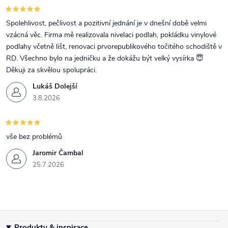
Spolehlivost, pečlivost a pozitivní jednání je v dnešní době velmi
vzácná věc. Firma mě realizovala nivelaci podlah, pokládku vinylové
podlahy včetně lišt, renovaci prvorepublikového točitého schodiště v
RD. Všechno bylo na jedničku a že dokážu být velký vysírka 😇
Děkuji za skvělou spolupráci.
Lukáš Dolejší
3.8.2026
vše bez problémů
Jaromir Čambal
25.7.2026
Zápatí
Produkty & inspirace