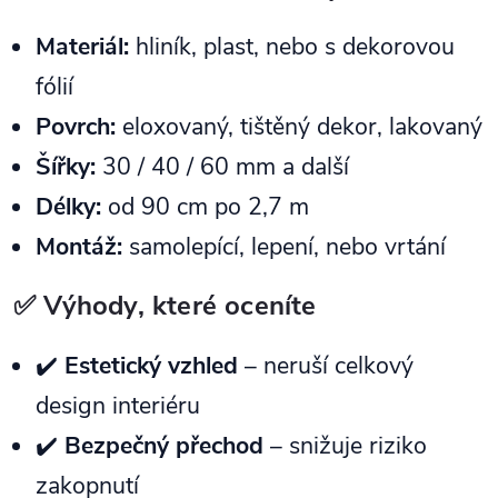
Materiál:
hliník, plast, nebo s dekorovou
fólií
Povrch:
eloxovaný, tištěný dekor, lakovaný
Šířky:
30 / 40 / 60 mm a další
Délky:
od 90 cm po 2,7 m
Montáž:
samolepící, lepení, nebo vrtání
✅ Výhody, které oceníte
✔️
Estetický vzhled
– neruší celkový
design interiéru
✔️
Bezpečný přechod
– snižuje riziko
zakopnutí