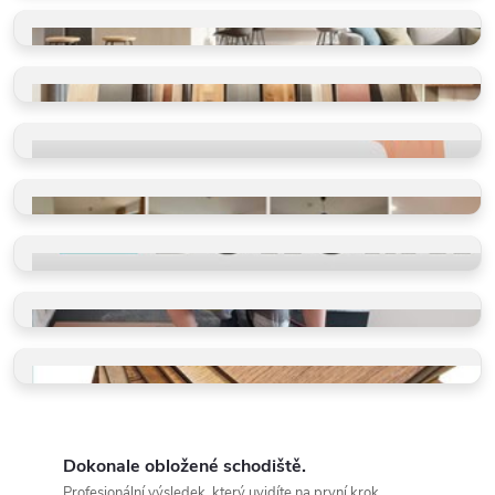
SHOWROOM
Vidět, cítit, vybrat
VINYLOVÉ PODLAHY
Výběr dle místností
VINYLOVÉ PODLAHY
Výběr dle parametrů
HODNOCENÍ
Ověřeno spokojenými zákazníky
REFERENCE
Příběhy našich klientů
PROČ VYBRAT BUKOMU
Více než schody a vinyl
PROFI POKLÁDKY
Takto je děláme v BUKOMĚ
VZORKY ZDARMA
Dotkněte se kvality a vyberte
Dokonale obložené schodiště.
Profesionální výsledek, který uvidíte na první krok.