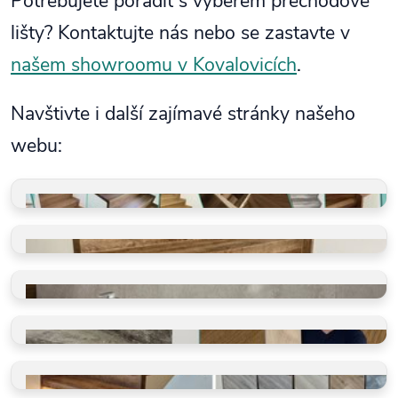
Potřebujete poradit s výběrem přechodové
lišty? Kontaktujte nás nebo se zastavte v
našem showroomu v Kovalovicích
.
Navštivte i další zajímavé stránky našeho
webu:
GALERIE REALIZACÍ
Schody, koupelny, restaurace
VINYLOVÉ SCHODY
Takto je děláme v BUKOMĚ
VINYLOVÉ KOUPELNY
Ano, olepujeme i zdi
BLOG O PODLAHÁCH
Ano, olepujeme i zdi