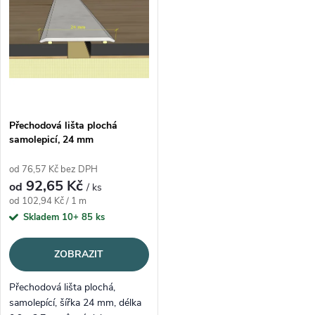
Abecedně
Přechodová lišta plochá
samolepicí, 24 mm
od 76,57 Kč bez DPH
92,65 Kč
od
/ ks
Měrná cena:
od 102,94 Kč / 1 m
Skladem 10+
85 ks
ZOBRAZIT
Přechodová lišta plochá,
samolepící, šířka 24 mm, délka