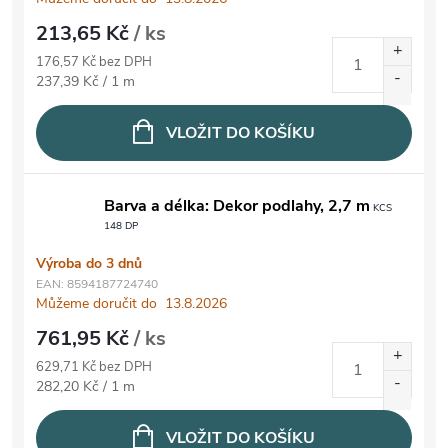
213,65 Kč
/ ks
176,57 Kč bez DPH
Měrná cena:
237,39 Kč / 1 m
VLOŽIT DO KOŠÍKU
Barva a délka: Dekor podlahy, 2,7 m
KCS
148 DP
Výroba do 3 dnů
EAN:
8594187724740
Můžeme doručit do
13.8.2026
761,95 Kč
/ ks
629,71 Kč bez DPH
Měrná cena:
282,20 Kč / 1 m
VLOŽIT DO KOŠÍKU