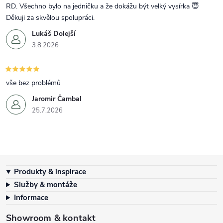
RD. Všechno bylo na jedničku a že dokážu být velký vysírka 😇
Děkuji za skvělou spolupráci.
Lukáš Dolejší
3.8.2026
vše bez problémů
Jaromir Čambal
25.7.2026
Zápatí
Produkty & inspirace
Služby & montáže
Informace
Showroom & kontakt