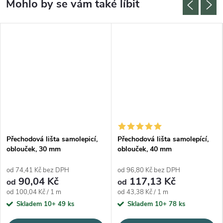
Přechodová lišta samolepicí,
Přechodová lišta samolepící,
oblouček, 30 mm
oblouček, 40 mm
od 74,41 Kč bez DPH
od 96,80 Kč bez DPH
90,04 Kč
117,13 Kč
od
od
Měrná cena:
Měrná cena:
od 100,04 Kč / 1 m
od 43,38 Kč / 1 m
Skladem 10+
49 ks
Skladem 10+
78 ks