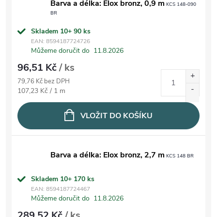
Barva a délka: Elox bronz, 0,9 m
KCS 148-090
BR
Skladem 10+
90 ks
EAN:
8594187724726
Můžeme doručit do
11.8.2026
96,51 Kč
/ ks
79,76 Kč bez DPH
Měrná cena:
107,23 Kč / 1 m
VLOŽIT DO KOŠÍKU
Barva a délka: Elox bronz, 2,7 m
KCS 148 BR
Skladem 10+
170 ks
EAN:
8594187724467
Můžeme doručit do
11.8.2026
289,52 Kč
/ ks