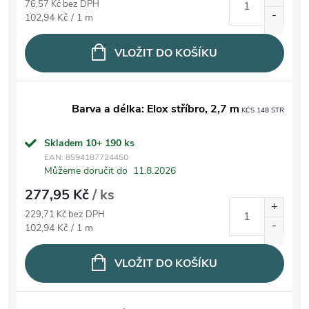
76,57 Kč bez DPH
Měrná cena:
102,94 Kč / 1 m
VLOŽIT DO KOŠÍKU
Barva a délka: Elox stříbro, 2,7 m
KCS 148 STR
Skladem 10+
190 ks
EAN:
8594187724450
Můžeme doručit do
11.8.2026
277,95 Kč
/ ks
229,71 Kč bez DPH
Měrná cena:
102,94 Kč / 1 m
VLOŽIT DO KOŠÍKU