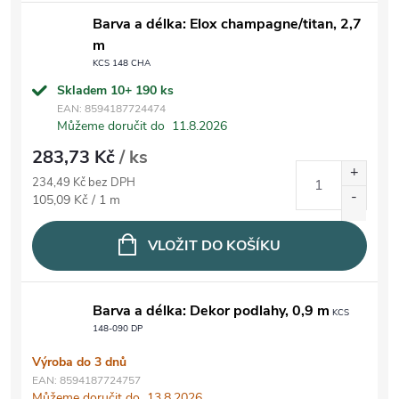
Barva a délka: Elox champagne/titan, 2,7
m
KCS 148 CHA
Skladem 10+
190 ks
EAN:
8594187724474
Můžeme doručit do
11.8.2026
283,73 Kč
/ ks
234,49 Kč bez DPH
Měrná cena:
105,09 Kč / 1 m
VLOŽIT DO KOŠÍKU
Barva a délka: Dekor podlahy, 0,9 m
KCS
148-090 DP
Výroba do 3 dnů
EAN:
8594187724757
Můžeme doručit do
13.8.2026