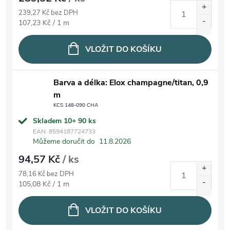
239,27 Kč bez DPH
Měrná cena:
107,23 Kč / 1 m
VLOŽIT DO KOŠÍKU
Barva a délka: Elox champagne/titan, 0,9
m
KCS 148-090 CHA
Skladem 10+
90 ks
EAN:
8594187724733
Můžeme doručit do
11.8.2026
94,57 Kč
/ ks
78,16 Kč bez DPH
Měrná cena:
105,08 Kč / 1 m
VLOŽIT DO KOŠÍKU