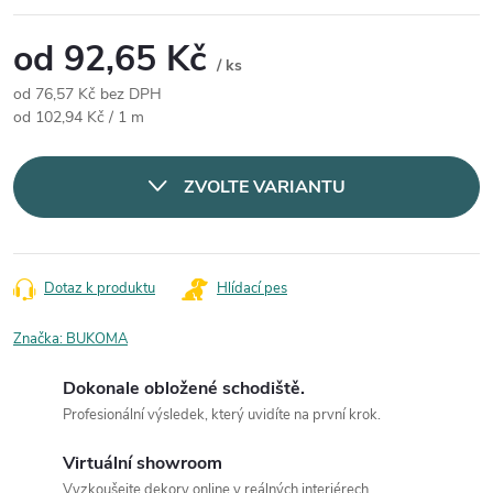
od
92,65 Kč
/ ks
od
76,57 Kč
bez DPH
Měrná cena:
od 102,94 Kč / 1 m
ZVOLTE VARIANTU
Dotaz k produktu
Hlídací pes
Značka:
BUKOMA
Dokonale obložené schodiště.
Profesionální výsledek, který uvidíte na první krok.
Virtuální showroom
Vyzkoušejte dekory online v reálných interiérech.