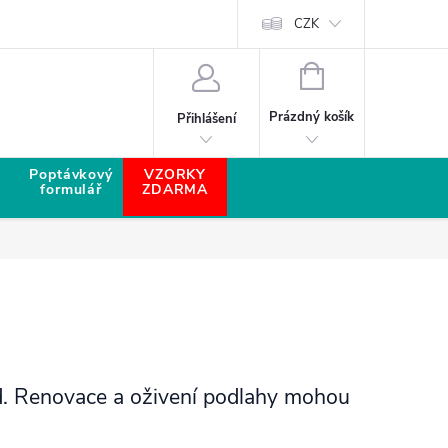
CZK
NÁKUPNÍ KOŠÍK
Prázdný košík
Přihlášení
Poptávkový
VZORKY
formulář
ZDARMA
ed. Renovace a oživení podlahy mohou