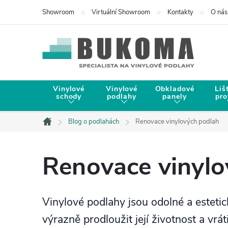
Showroom
Virtuální Showroom
Kontakty
O nás
Vinylové
Vinylové
Obkladové
Liš
schody
podlahy
panely
pro
Blog o podlahách
Renovace vinylových podlah
Domů
Renovace vinylo
Vinylové podlahy jsou odolné a esteti
výrazně prodloužit její životnost a vráti