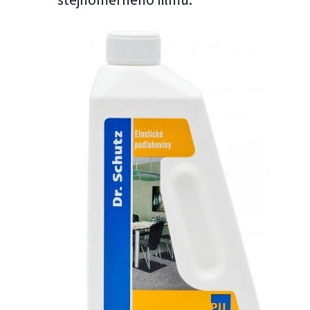
stejnoměrného filmu.