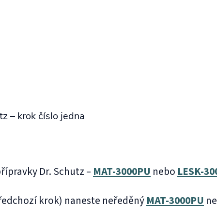
tz – krok číslo jedna
ípravky Dr. Schutz –
MAT‑3000PU
nebo
LESK‑30
 předchozí krok) naneste neředěný
MAT‑3000PU
n