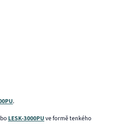
00PU
.
ebo
LESK‑3000PU
ve formě tenkého