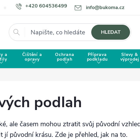
+420 604536499
info@bukoma.cz
Doprava a platba
Proč zvolit BUKOMU?
Hledat
HLEDAT
ty a
Čištění a
Ochrana
Příprava
Slevy &
fily
opravy
podlah
podkladu
výprodej
vých podlah
cké, ale časem mohou ztratit svůj původní vzhl
t jí původní krásu. Zde je přehled, jak na to.