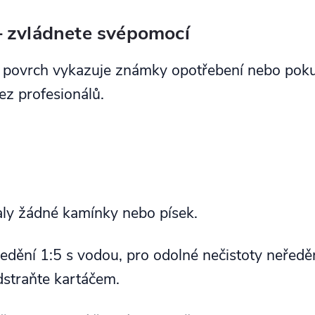
– zvládnete svépomocí
povrch vykazuje známky opotřebení nebo pokud
ez profesionálů.
aly žádné kamínky nebo písek.
edění 1:5 s vodou, pro odolné nečistoty neředě
dstraňte kartáčem.