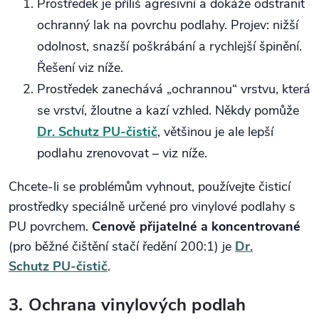
Prostředek je příliš agresivní a dokáže odstranit
ochranný lak na povrchu podlahy. Projev: nižší
odolnost, snazší poškrábání a rychlejší špinění.
Řešení viz níže.
Prostředek zanechává „ochrannou“ vrstvu, která
se vrství, žloutne a kazí vzhled. Někdy pomůže
Dr. Schutz PU‑čistič
, většinou je ale lepší
podlahu zrenovovat – viz níže.
Chcete‑li se problémům vyhnout, používejte čisticí
prostředky speciálně určené pro vinylové podlahy s
PU povrchem.
Cenově přijatelné a koncentrované
(pro běžné čištění stačí ředění 200:1) je
Dr.
Schutz PU‑čistič
.
3. Ochrana vinylových podlah