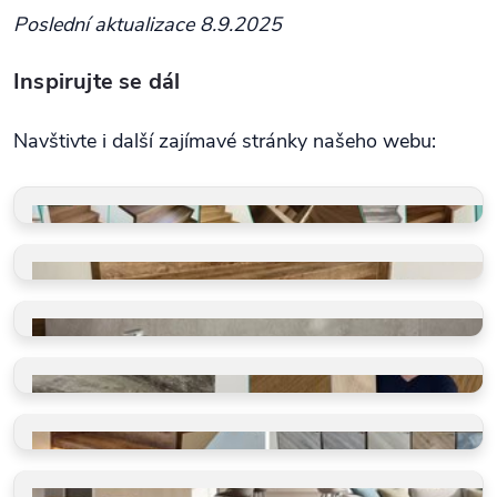
Poslední aktualizace 8.9.2025
Inspirujte se dál
Navštivte i další zajímavé stránky našeho webu:
GALERIE REALIZACÍ
Schody, koupelny, restaurace
VINYLOVÉ SCHODY
Takto je děláme v BUKOMĚ
VINYLOVÉ KOUPELNY
Ano, olepujeme i zdi
BLOG O PODLAHÁCH
Ano, olepujeme i zdi
SHOWROOM
Vidět, cítit, vybrat