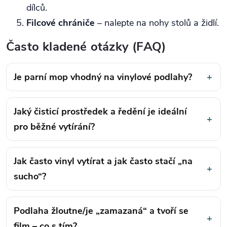
dílců.
Filcové chrániče
– nalepte na nohy stolů a židlí.
Často kladené otázky (FAQ)
Je parní mop vhodný na vinylové podlahy?
+
Jaký čisticí prostředek a ředění je ideální
+
pro běžné vytírání?
Jak často vinyl vytírat a jak často stačí „na
+
sucho“?
Podlaha žloutne/je „zamazaná“ a tvoří se
+
film – co s tím?