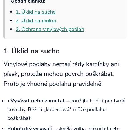
Obsah článku:
1. Úklid na sucho
2. Úklid na mokro
3. Ochrana vinylových podlah
1. Úklid na sucho
Vinylové podlahy nemají rády kamínky ani
písek, protože mohou povrch poškrábat.
Proto je vhodné podlahu pravidelně:
<
Vysávat nebo zametat
– použijte hubici pro tvrdé
povrchy. Běžná „kobercová“ může podlahu
poškrábat.
Robotický vysavač
– skvělá volba, pokud chcete