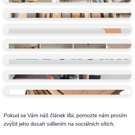
VINYLOVÉ PODLAHY
Výběr dle místností
VINYLOVÉ PODLAHY
Výběr dle parametrů
HODNOCENÍ
Ověřeno spokojenými zákazníky
REFERENCE
Příběhy našich klientů
PROČ VYBRAT BUKOMU
Více než schody a vinyl
PROFI POKLÁDKY
Takto je děláme v BUKOMĚ
VZORKY ZDARMA
Dotkněte se kvality a vyberte
Pokud se Vám náš článek líbí, pomozte nám prosím
zvýšit jeho dosah sdílením na sociálních sítích.