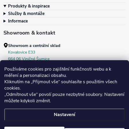
Zápatí
Produkty & inspirace
Služby & montáže
Informace
Showroom & kontakt
Showroom a centrální sklad
Kovalovice E33
664 06 Viničné Šumice
okr. Brno‑venkov, ČR
Používáme cookies pro zajištění funkčnosti webu a k
+420 604 536 499
měření a personalizaci obsahu.
Kliknutím na „Přijmout vše“ souhlasíte s použitím všech
Po–Pá:
7:30–16:00
cookies.
Středa:
do 18:00
„Odmítnout vše“ povolí pouze nezbytné soubory. Nastavení
Sobota:
8:00–10:00
můžete kdykoli změnit.
Nastavení
Copyright 2026
Bukoma
. Všechna práva vyhrazena.
Upravit nastavení