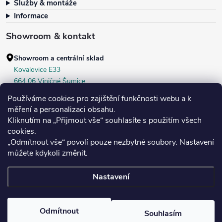
Služby & montáže
Informace
Showroom & kontakt
Showroom a centrální sklad
Kovalovice E33
664 06 Viničné Šumice
okr. Brno‑venkov, ČR
Používáme cookies pro zajištění funkčnosti webu a k
+420 604 536 499
měření a personalizaci obsahu.
Kliknutím na „Přijmout vše“ souhlasíte s použitím všech
Po–Pá:
7:30–16:00
cookies.
Středa:
do 18:00
„Odmítnout vše“ povolí pouze nezbytné soubory. Nastavení
Sobota:
8:00–10:00
můžete kdykoli změnit.
Nastavení
Copyright 2026
Bukoma
. Všechna práva vyhrazena.
Upravit nastavení
cookies
Odmítnout
Souhlasím
Vytvořil Shoptet