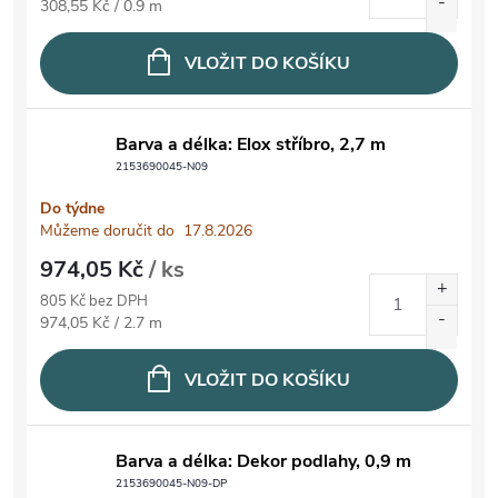
Měrná cena:
308,55 Kč / 0.9 m
VLOŽIT DO KOŠÍKU
Barva a délka: Elox stříbro, 2,7 m
2153690045-N09
Do týdne
Můžeme doručit do
17.8.2026
974,05 Kč
/ ks
805 Kč bez DPH
Měrná cena:
974,05 Kč / 2.7 m
VLOŽIT DO KOŠÍKU
Barva a délka: Dekor podlahy, 0,9 m
2153690045-N09-DP