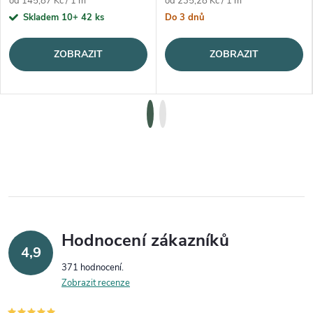
Měrná cena:
Měrná cena:
od 145,87 Kč / 1 m
od 235,28 Kč / 1 m
Skladem 10+
42 ks
Do 3 dnů
ZOBRAZIT
ZOBRAZIT
Hodnocení zákazníků
4,9
371 hodnocení
Zobrazit recenze