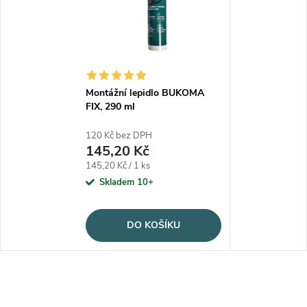
Montážní lepidlo BUKOMA
FIX, 290 ml
120 Kč bez DPH
145,20 Kč
Měrná cena:
145,20 Kč / 1 ks
Skladem 10+
DO KOŠÍKU