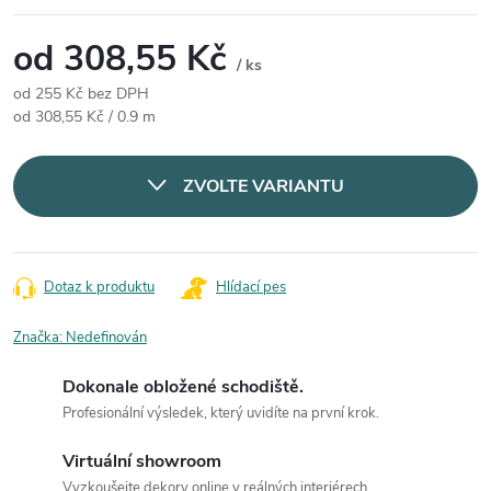
od
308,55 Kč
/ ks
od
255 Kč
bez DPH
Měrná cena:
od 308,55 Kč / 0.9 m
ZVOLTE VARIANTU
Dotaz k produktu
Hlídací pes
Značka:
Nedefinován
Dokonale obložené schodiště.
Profesionální výsledek, který uvidíte na první krok.
Virtuální showroom
Vyzkoušejte dekory online v reálných interiérech.