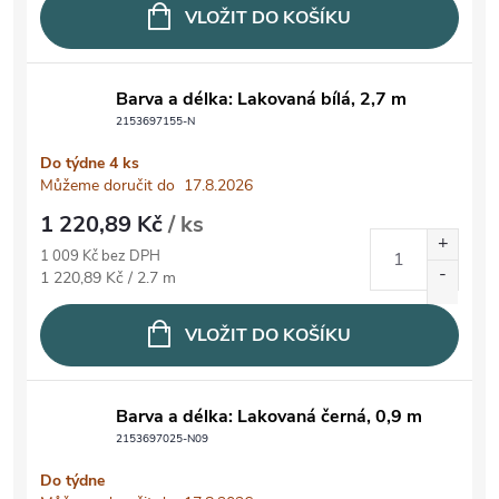
VLOŽIT DO KOŠÍKU
Barva a délka: Lakovaná bílá, 2,7 m
2153697155-N
Do týdne
4 ks
Můžeme doručit do
17.8.2026
1 220,89 Kč
/ ks
1 009 Kč bez DPH
Měrná cena:
1 220,89 Kč / 2.7 m
VLOŽIT DO KOŠÍKU
Barva a délka: Lakovaná černá, 0,9 m
2153697025-N09
Do týdne