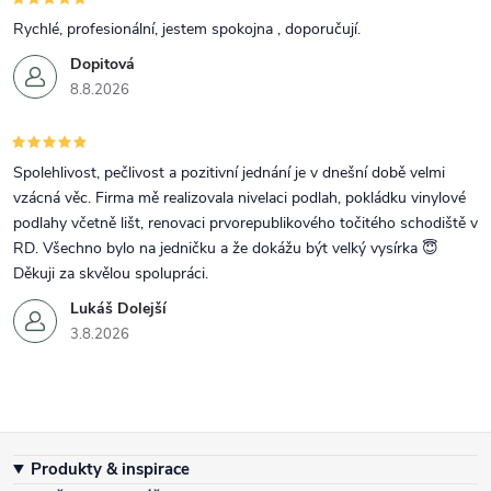
Rychlé, profesionální, jestem spokojna , doporučují.
Dopitová
8.8.2026
Spolehlivost, pečlivost a pozitivní jednání je v dnešní době velmi
vzácná věc. Firma mě realizovala nivelaci podlah, pokládku vinylové
podlahy včetně lišt, renovaci prvorepublikového točitého schodiště v
RD. Všechno bylo na jedničku a že dokážu být velký vysírka 😇
Děkuji za skvělou spolupráci.
Lukáš Dolejší
3.8.2026
Zápatí
Produkty & inspirace