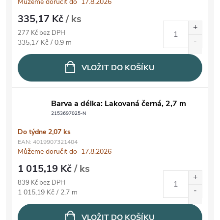
Můžeme doručit do
17.8.2026
335,17 Kč
/ ks
277 Kč bez DPH
Měrná cena:
335,17 Kč / 0.9 m
VLOŽIT DO KOŠÍKU
Barva a délka: Lakovaná černá, 2,7 m
2153697025-N
Do týdne
2,07 ks
EAN:
4019907321404
Můžeme doručit do
17.8.2026
1 015,19 Kč
/ ks
839 Kč bez DPH
Měrná cena:
1 015,19 Kč / 2.7 m
VLOŽIT DO KOŠÍKU