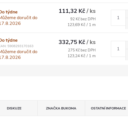
111,32 Kč
/ ks
Do týdne
Můžeme doručit do
92 Kč bez DPH
17.8.2026
Měrná cena:
123,69 Kč / 1 m
Do týdne
332,75 Kč
/ ks
EAN:
5908293170163
275 Kč bez DPH
Můžeme doručit do
Měrná cena:
123,24 Kč / 1 m
17.8.2026
DISKUZE
ZNAČKA
BUKOMA
OSTATNÍ INFORMACE