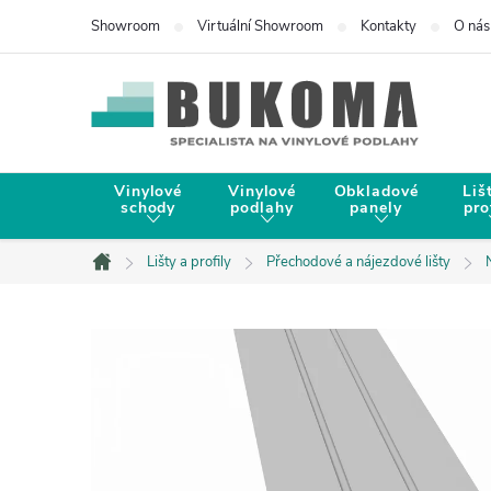
Showroom
Virtuální Showroom
Kontakty
O nás
Vinylové
Vinylové
Obkladové
Liš
schody
podlahy
panely
pro
Lišty a profily
Přechodové a nájezdové lišty
Domů