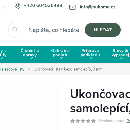
+420 604536499
info@bukoma.cz
Doprava a platba
Proč zvolit BUKOMU?
Hledat
HLEDAT
ty a
Čištění a
Ochrana
Příprava
Slevy &
fily
opravy
podlah
podkladu
výprodej
Nájezdové lišty
Ukončovací lišta nájezd samolepící, 3 mm
Ukončovací
samolepíc
Neohodnoceno
P