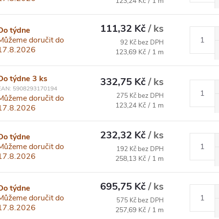
Měrná cena:
123,24 Kč / 1 m
111,32 Kč
/ ks
Do týdne
Můžeme doručit do
92 Kč bez DPH
17.8.2026
Měrná cena:
123,69 Kč / 1 m
Do týdne
3 ks
332,75 Kč
/ ks
EAN:
5908293170194
275 Kč bez DPH
Můžeme doručit do
Měrná cena:
123,24 Kč / 1 m
17.8.2026
232,32 Kč
/ ks
Do týdne
Můžeme doručit do
192 Kč bez DPH
17.8.2026
Měrná cena:
258,13 Kč / 1 m
695,75 Kč
/ ks
Do týdne
Můžeme doručit do
575 Kč bez DPH
17.8.2026
Měrná cena:
257,69 Kč / 1 m