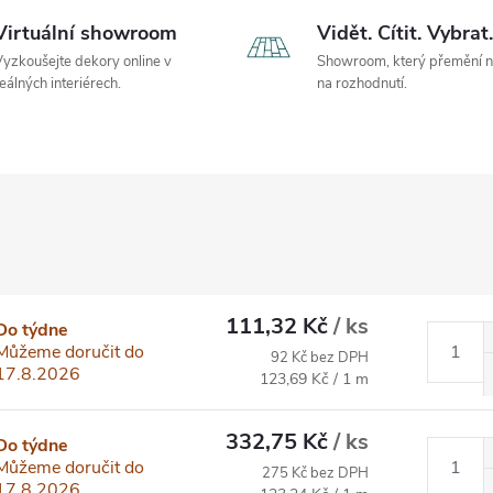
Virtuální showroom
Vidět. Cítit. Vybrat.
yzkoušejte dekory online v
Showroom, který přemění 
eálných interiérech.
na rozhodnutí.
111,32 Kč
/ ks
Do týdne
Můžeme doručit do
92 Kč bez DPH
17.8.2026
Měrná cena:
123,69 Kč / 1 m
332,75 Kč
/ ks
Do týdne
Můžeme doručit do
275 Kč bez DPH
17.8.2026