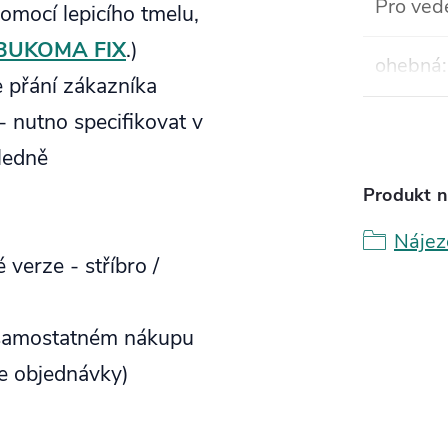
Pro ved
pomocí lepicího tmelu,
o BUKOMA FIX
.
)
ohebná
:
e přání zákazníka
 nutno specifikovat v
ledně
Produkt n
Nájez
 verze - stříbro /
samostatném nákupu
e objednávky)