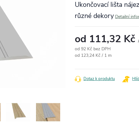
Ukončovací lišta náje
různé dekory
Detailní inf
od
111,32 Kč
od
92 Kč
bez DPH
Měrná cena:
od 123,24 Kč / 1 m
Dotaz k produktu
Hlí