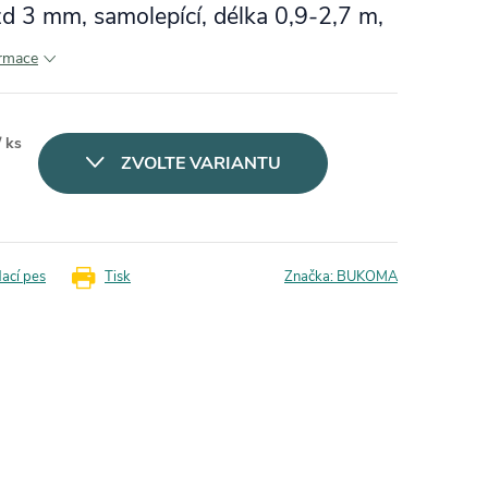
zd 3 mm, samolepící, délka 0,9-2,7 m,
ormace
/ ks
ZVOLTE VARIANTU
dací pes
Tisk
Značka:
BUKOMA