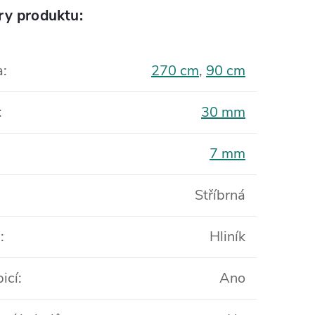
ry produktu:
a
:
270 cm
,
90 cm
:
30 mm
7 mm
Stříbrná
l
:
Hliník
icí
:
Ano