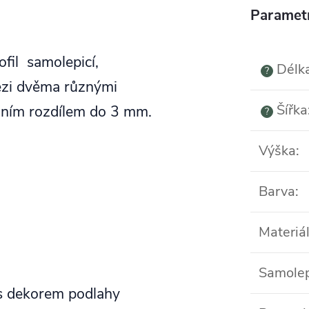
Paramet
fil samolepicí,
Délk
?
ezi dvěma různými
Šířka
lním rozdílem do 3 mm.
?
Výška
:
Barva
:
Materiá
Samolep
 s dekorem podlahy