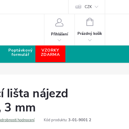
CZK
NÁKUPNÍ KOŠÍK
Prázdný košík
Přihlášení
Poptávkový
VZORKY
formulář
ZDARMA
 lišta nájezd
í, 3 mm
odrobnosti hodnocení
Kód produktu:
3-01-9001 2