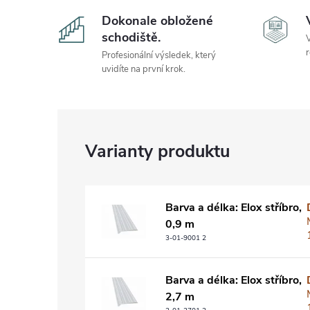
Dokonale obložené
schodiště.
V
r
Profesionální výsledek, který
uvidíte na první krok.
Barva a délka: Elox stříbro,
0,9 m
3-01-9001 2
Barva a délka: Elox stříbro,
2,7 m