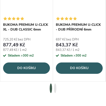
BUKOMA PREMIUM U-CLICK
BUKOMA PREMIUM U-CLICK
XL - DUB CLASSIC 6mm
- DUB PŘÍRODNÍ 6mm
725,20 Kč bez DPH
697 Kč bez DPH
877,49 Kč
843,37 Kč
Měrná cena:
Měrná cena:
877,49 Kč / 1 m2
843,37 Kč / 1 m2
Skladem
>300 m2
Skladem
>300 m2
DO KOŠÍKU
DO KOŠÍKU