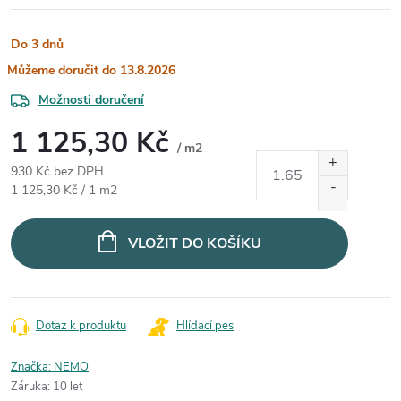
Do 3 dnů
13.8.2026
Možnosti doručení
1 125,30 Kč
/ m2
930 Kč bez DPH
Měrná cena:
1 125,30 Kč / 1 m2
VLOŽIT DO KOŠÍKU
Dotaz k produktu
Hlídací pes
Značka:
NEMO
Záruka
:
10 let