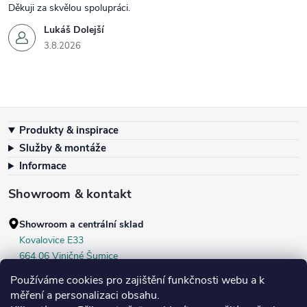
Děkuji za skvělou spolupráci.
Lukáš Dolejší
3.8.2026
Zápatí
Produkty & inspirace
Služby & montáže
Informace
Showroom & kontakt
Showroom a centrální sklad
Kovalovice E33
664 06 Viničné Šumice
okr. Brno‑venkov, ČR
Používáme cookies pro zajištění funkčnosti webu a k
+420 604 536 499
měření a personalizaci obsahu.