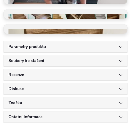
PROFI POKLÁDKA
Rychle a precizně
GALERIE REALIZACÍ
Schody, podlahy, detaily
VINYLOVÉ SCHODY
Ohyby, LED, detaily
Parametry produktu
Soubory ke stažení
Recenze
Diskuse
Značka
Ostatní informace