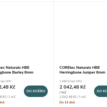
ec Naturals HBE
COREtec Naturals HBE
ngbone Barley 8mm
Herringbone Juniper 8mm
č bez DPH
1 688 Kč bez DPH
2,48 Kč
2 042,48 Kč
DO KOŠÍKU
DO K
/ m2
ena:
Měrná cena:
8 Kč / 1 m2
2 042,48 Kč / 1 m2
dnů
Do 14 dnů