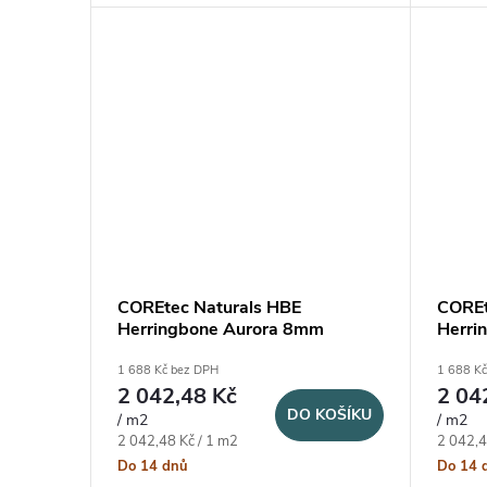
stlačená spára.
COREtec Naturals HBE
COREt
Herringbone Aurora 8mm
Herri
1 688 Kč bez DPH
1 688 K
2 042,48 Kč
2 04
DO KOŠÍKU
/ m2
/ m2
Měrná cena:
Měrná c
2 042,48 Kč / 1 m2
2 042,4
Do 14 dnů
Do 14 