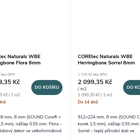
ec Naturals WBE
COREtec Naturals WBE
ngbone Flora 8mm
Herringbone Sorrel 8mm
č bez DPH
1 735 Kč bez DPH
9,35 Kč
2 099,35 Kč
DO KOŠÍKU
DO K
/ m2
ena:
Měrná cena:
5 Kč / 1 m2
2 099,35 Kč / 1 m2
dnů
Do 14 dnů
28 mm, 8 mm (SOUND Core® +
912×224 mm, 8 mm (SOUND C
,5 mm), nášlap 0,55 mm. Flora –
korek 1,5 mm), nášlap 0,55 mm.
 dubový dekor ve velkoformátové
Sorrel – teplý přírodní dub ve
gbone skladbě
velkoformátové herringbone skl