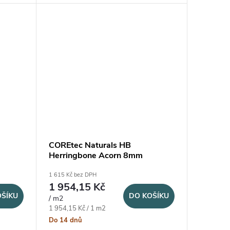
kresbou dřeva a elegantním...
COREtec Naturals HB
Herringbone Acorn 8mm
1 615 Kč bez DPH
1 954,15 Kč
OŠÍKU
DO KOŠÍKU
/ m2
Měrná cena:
1 954,15 Kč / 1 m2
Do 14 dnů