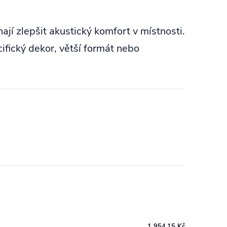
í zlepšit akustický komfort v místnosti.
fický dekor, větší formát nebo
1 954,15 Kč