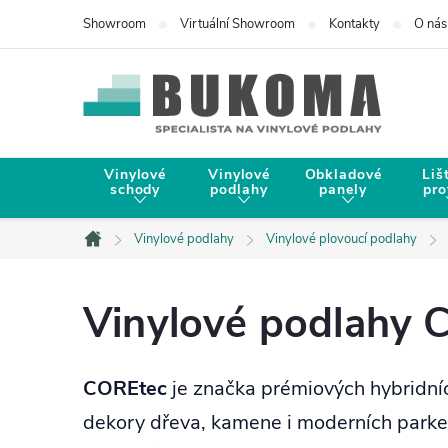
Showroom
Virtuální Showroom
Kontakty
O nás
Vinylové
Vinylové
Obkladové
Liš
schody
podlahy
panely
pro
Vinylové podlahy
Vinylové plovoucí podlahy
Domů
Vinylové podlahy 
COREtec
je značka prémiových hybridních
dekory dřeva, kamene i moderních parket