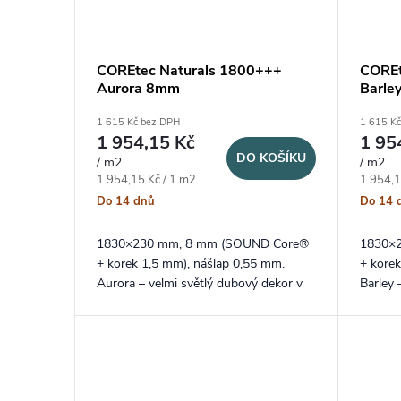
COREtec Naturals 1800+++
COREt
Aurora 8mm
Barle
1 615 Kč bez DPH
1 615 K
1 954,15 Kč
1 95
DO KOŠÍKU
/ m2
/ m2
Měrná cena:
Měrná c
1 954,15 Kč / 1 m2
1 954,1
Do 14 dnů
Do 14 
1830×230 mm, 8 mm (SOUND Core®
1830×
+ korek 1,5 mm), nášlap 0,55 mm.
+ kore
Aurora – velmi světlý dubový dekor v
Barley 
dlouhém XXL formátu lamel a
XXL fo
probarvenou V drážkou na delších
drážkou
stranách.