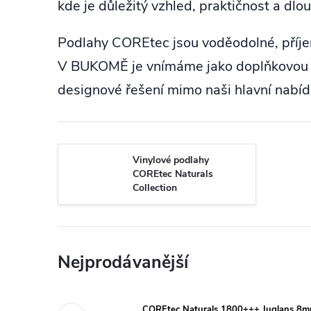
kde je důležitý vzhled, praktičnost a dlo
Podlahy COREtec jsou voděodolné, příjem
V BUKOMĚ je vnímáme jako doplňkovou pré
designové řešení mimo naši hlavní nab
Vinylové podlahy
COREtec Naturals
Collection
Nejprodávanější
COREtec Naturals 1800+++ Juglans 8