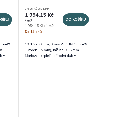
1 615 Kč bez DPH
1 954,15 Kč
OŠÍKU
DO KOŠÍKU
/ m2
Měrná cena:
1 954,15 Kč / 1 m2
Do 14 dnů
Core®
1830×230 mm, 8 mm (SOUND Core®
m.
+ korek 1,5 mm), nášlap 0,55 mm.
b v
Marlow – teplejší přírodní dub v
dlouhém XXL formátu lamel a
ích
probarvenou V drážkou na delších
stranách.