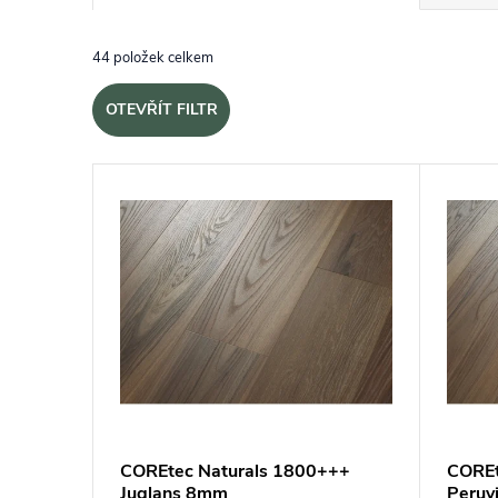
44
položek celkem
OTEVŘÍT FILTR
Výpis produktů
COREtec Naturals 1800+++
COREt
Juglans 8mm
Peruv