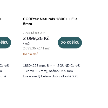
+
COREtec Naturals 1800++ Eila
8mm
1 735 Kč bez DPH
2 099,35 Kč
OŠÍKU
DO KOŠÍKU
/ m2
Měrná cena:
2 099,35 Kč / 1 m2
Do 14 dnů
Core®
1830×225 mm, 8 mm (SOUND Core®
m.
+ korek 1,5 mm), nášlap 0,55 mm.
ouhé
Eila – světlý bělený dub v dlouhé XXL
ená
lamele a speciální V4 stlačená spára.