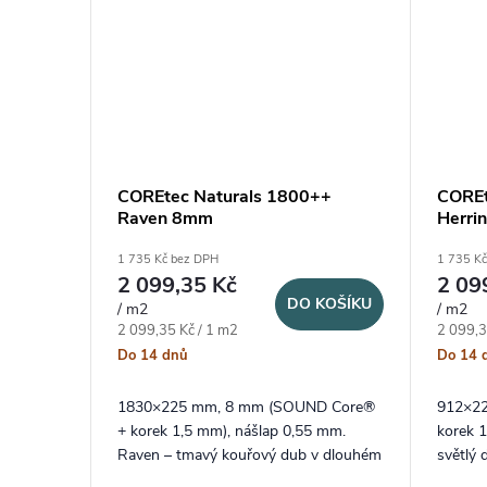
COREtec Naturals 1800++
COREt
Raven 8mm
Herri
1 735 Kč bez DPH
1 735 K
2 099,35 Kč
2 09
DO KOŠÍKU
/ m2
/ m2
Měrná cena:
Měrná c
2 099,35 Kč / 1 m2
2 099,3
Do 14 dnů
Do 14 
1830×225 mm, 8 mm (SOUND Core®
912×2
+ korek 1,5 mm), nášlap 0,55 mm.
korek 1
Raven – tmavý kouřový dub v dlouhém
světlý
XXL formátu lamel a speciální V4
herrin