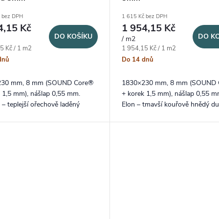
č bez DPH
1 615 Kč bez DPH
4,15 Kč
1 954,15 Kč
DO KOŠÍKU
DO K
/ m2
ena:
Měrná cena:
5 Kč / 1 m2
1 954,15 Kč / 1 m2
dnů
Do 14 dnů
230 mm, 8 mm (SOUND Core®
1830×230 mm, 8 mm (SOUND 
k 1,5 mm), nášlap 0,55 mm.
+ korek 1,5 mm), nášlap 0,55 m
 – teplejší ořechově laděný
Elon – tmavší kouřově hnědý du
v dlouhém XXL formátu lamel a
dlouhém XXL formátu lamel a
enou V drážkou na delších...
probarvenou V drážkou na delš
stranách.