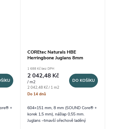
COREtec Naturals HBE
Herringbone Juglans 8mm
1 688 Kč bez DPH
2 042,48 Kč
OŠÍKU
DO KOŠÍKU
/ m2
Měrná cena:
2 042,48 Kč / 1 m2
Do 14 dnů
ore® +
604×151 mm, 8 mm (SOUND Core® +
korek 1,5 mm), nášlap 0,55 mm.
Juglans –tmavší ořechově laděný
adbě
dekor ve vzoru rybí kosti s výraznou