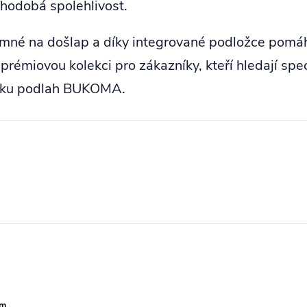
uhodobá spolehlivost.
né na došlap a díky integrované podložce pomáhaj
miovou kolekci pro zákazníky, kteří hledají speci
ídku podlah BUKOMA.
mm