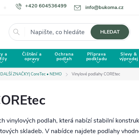
+420 604536499
info@bukoma.cz
Doprava a platba
Proč zvolit BUKOMU?
Hledat
HLEDAT
ty a
Čištění a
Ochrana
Příprava
Slevy &
fily
opravy
podlah
podkladu
výprodej
DALŠÍ ZNAČKY| CoreTec • NEMO
Vinylové podlahy COREtec
COREtec
 vinylových podlah, která nabízí stabilní konstru
ových skladeb. V nabídce najdete podlahy vhodné 