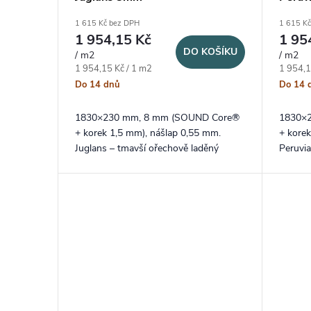
1 615 Kč bez DPH
1 615 K
1 954,15 Kč
1 95
DO KOŠÍKU
/ m2
/ m2
Měrná cena:
Měrná c
1 954,15 Kč / 1 m2
1 954,1
Do 14 dnů
Do 14 
1830×230 mm, 8 mm (SOUND Core®
1830×
+ korek 1,5 mm), nášlap 0,55 mm.
+ kore
Juglans – tmavší ořechově laděný
Peruvia
dekor v dlouhém XXL formátu lamel a
dekor 
probarvenou V drážkou na delších
probarv
stranách.