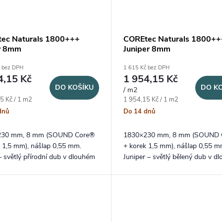
ec Naturals 1800+++
COREtec Naturals 1800++
y 8mm
Juniper 8mm
č bez DPH
1 615 Kč bez DPH
4,15 Kč
1 954,15 Kč
DO KOŠÍKU
DO K
/ m2
ena:
Měrná cena:
5 Kč / 1 m2
1 954,15 Kč / 1 m2
dnů
Do 14 dnů
230 mm, 8 mm (SOUND Core®
1830×230 mm, 8 mm (SOUND 
k 1,5 mm), nášlap 0,55 mm.
+ korek 1,5 mm), nášlap 0,55 m
– světlý přírodní dub v dlouhém
Juniper – světlý bělený dub v dl
rmátu lamel a probarvenou V
XXL lamele a speciální V4 stlač
 na delších stranách.
spára.