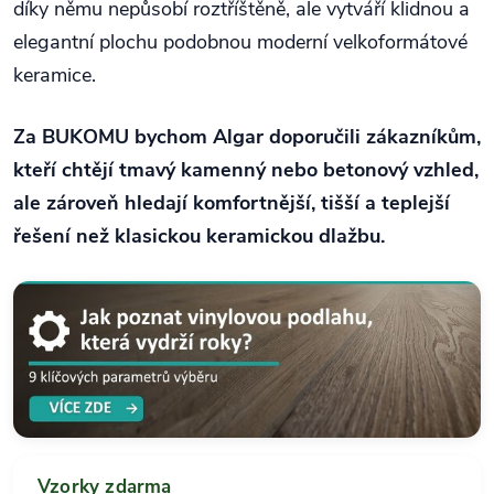
díky němu nepůsobí roztříštěně, ale vytváří klidnou a
elegantní plochu podobnou moderní velkoformátové
keramice.
Za BUKOMU bychom Algar doporučili zákazníkům,
kteří chtějí tmavý kamenný nebo betonový vzhled,
ale zároveň hledají komfortnější, tišší a teplejší
řešení než klasickou keramickou dlažbu.
Vzorky zdarma