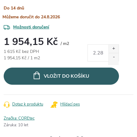
Do 14 dnů
24.8.2026
Možnosti doručení
1 954,15 Kč
/ m2
1 615 Kč bez DPH
Měrná cena:
1 954,15 Kč / 1 m2
VLOŽIT DO KOŠÍKU
Dotaz k produktu
Hlídací pes
Značka:
COREtec
Záruka
:
10 let