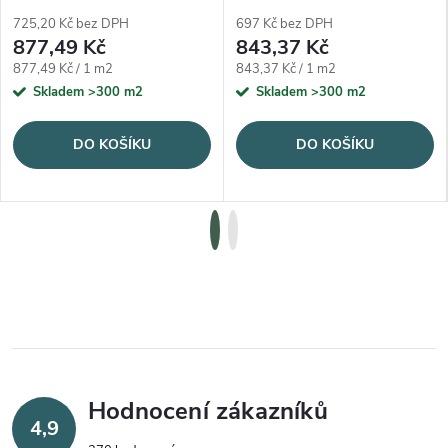
725,20 Kč bez DPH
697 Kč bez DPH
877,49 Kč
843,37 Kč
Měrná cena:
Měrná cena:
877,49 Kč / 1 m2
843,37 Kč / 1 m2
Skladem
>300 m2
Skladem
>300 m2
DO KOŠÍKU
DO KOŠÍKU
Hodnocení zákazníků
4,9