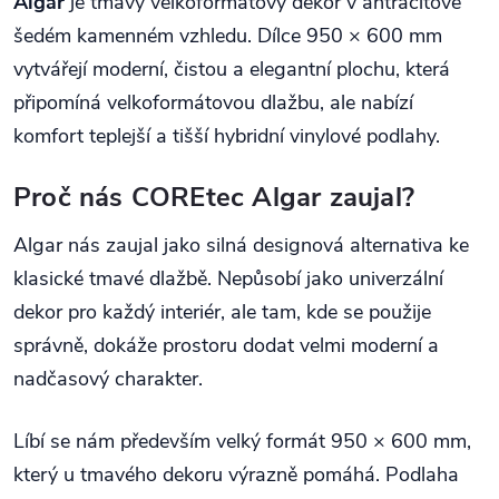
Algar
je tmavý velkoformátový dekor v antracitově
šedém kamenném vzhledu. Dílce 950 × 600 mm
vytvářejí moderní, čistou a elegantní plochu, která
připomíná velkoformátovou dlažbu, ale nabízí
komfort teplejší a tišší hybridní vinylové podlahy.
Proč nás COREtec Algar zaujal?
Algar nás zaujal jako silná designová alternativa ke
klasické tmavé dlažbě. Nepůsobí jako univerzální
dekor pro každý interiér, ale tam, kde se použije
správně, dokáže prostoru dodat velmi moderní a
nadčasový charakter.
Líbí se nám především velký formát 950 × 600 mm,
který u tmavého dekoru výrazně pomáhá. Podlaha