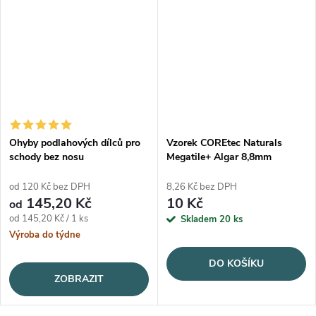
Ohyby podlahových dílců pro
Vzorek COREtec Naturals
schody bez nosu
Megatile+ Algar 8,8mm
od 120 Kč bez DPH
8,26 Kč bez DPH
145,20 Kč
10 Kč
od
Měrná cena:
od 145,20 Kč / 1 ks
Skladem
20 ks
Výroba do týdne
DO KOŠÍKU
ZOBRAZIT