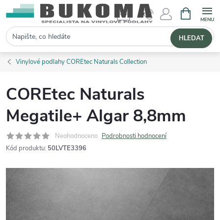
NÁKUPNÍ 
Hledat
HLEDAT
Vinylové podlahy COREtec Naturals Collection
COREtec Naturals
Megatile+ Algar 8,8mm
Neohodnoceno
Podrobnosti hodnocení
Kód produktu:
50LVTE3396