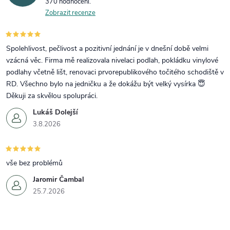
370 hodnocení
Zobrazit recenze
Spolehlivost, pečlivost a pozitivní jednání je v dnešní době velmi
vzácná věc. Firma mě realizovala nivelaci podlah, pokládku vinylové
podlahy včetně lišt, renovaci prvorepublikového točitého schodiště v
RD. Všechno bylo na jedničku a že dokážu být velký vysírka 😇
Děkuji za skvělou spolupráci.
Lukáš Dolejší
3.8.2026
vše bez problémů
Jaromir Čambal
25.7.2026