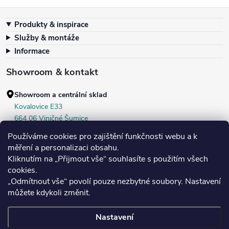
Zápatí
Produkty & inspirace
Služby & montáže
Informace
Showroom & kontakt
Showroom a centrální sklad
Kovalovice E33
664 06 Viničné Šumice
okr. Brno‑venkov, ČR
Používáme cookies pro zajištění funkčnosti webu a k
+420 604 536 499
měření a personalizaci obsahu.
Kliknutím na „Přijmout vše“ souhlasíte s použitím všech
Po–Pá:
7:30–16:00
cookies.
Středa:
do 18:00
„Odmítnout vše“ povolí pouze nezbytné soubory. Nastavení
Sobota:
8:00–10:00
můžete kdykoli změnit.
Nastavení