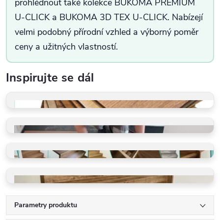
prohlédnout také kolekce BUKOMA PREMIUM
U-CLICK a BUKOMA 3D TEX U-CLICK. Nabízejí
velmi podobný přírodní vzhled a výborný poměr
ceny a užitných vlastností.
Inspirujte se dál
VZORKY ZDARMA
Dotkněte se kvality
PROFI POKLÁDKA
Rychle a precizně
GALERIE REALIZACÍ
Schody, podlahy, detaily
VINYLOVÉ SCHODY
Ohyby, LED, detaily
Parametry produktu