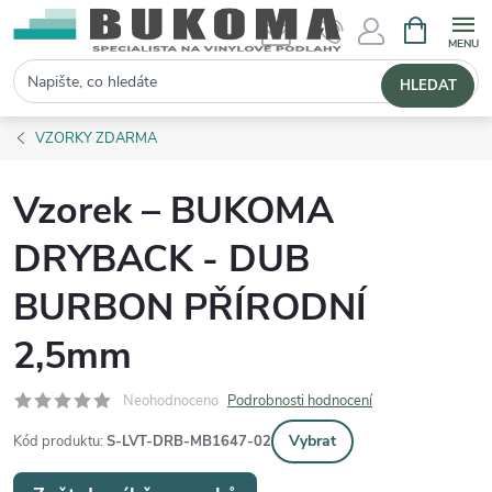
NÁKUPNÍ 
Hledat
HLEDAT
VZORKY ZDARMA
Vzorek – BUKOMA
DRYBACK - DUB
BURBON PŘÍRODNÍ
2,5mm
Neohodnoceno
Podrobnosti hodnocení
Vybrat
Kód produktu:
S-LVT-DRB-MB1647-02