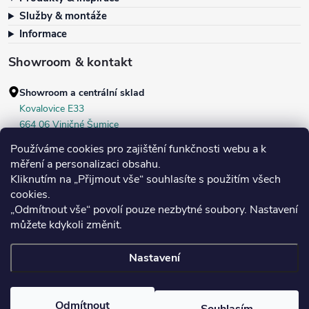
Služby & montáže
Informace
Showroom & kontakt
Showroom a centrální sklad
Kovalovice E33
664 06 Viničné Šumice
okr. Brno‑venkov, ČR
Používáme cookies pro zajištění funkčnosti webu a k
+420 604 536 499
měření a personalizaci obsahu.
Kliknutím na „Přijmout vše“ souhlasíte s použitím všech
Po–Pá:
7:30–16:00
cookies.
Středa:
do 18:00
„Odmítnout vše“ povolí pouze nezbytné soubory. Nastavení
Sobota:
8:00–10:00
můžete kdykoli změnit.
Nastavení
Copyright 2026
Bukoma
. Všechna práva vyhrazena.
Upravit nastavení
cookies
Odmítnout