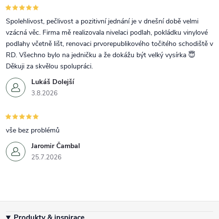
Spolehlivost, pečlivost a pozitivní jednání je v dnešní době velmi
vzácná věc. Firma mě realizovala nivelaci podlah, pokládku vinylové
podlahy včetně lišt, renovaci prvorepublikového točitého schodiště v
RD. Všechno bylo na jedničku a že dokážu být velký vysírka 😇
Děkuji za skvělou spolupráci.
Lukáš Dolejší
3.8.2026
vše bez problémů
Jaromir Čambal
25.7.2026
Zápatí
Produkty & inspirace