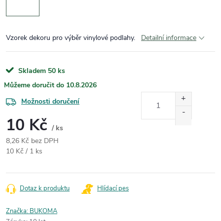
Vzorek dekoru pro výběr vinylové podlahy.
Detailní informace
Skladem
50 ks
10.8.2026
Možnosti doručení
10 Kč
/ ks
8,26 Kč bez DPH
Měrná cena:
10 Kč / 1 ks
Dotaz k produktu
Hlídací pes
Značka:
BUKOMA