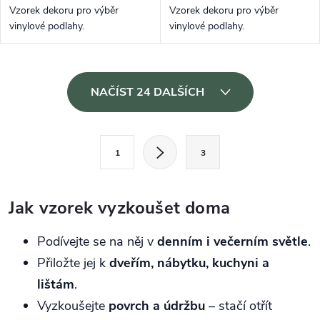
Vzorek dekoru pro výběr
Vzorek dekoru pro výběr
vinylové podlahy.
vinylové podlahy.
Ovládací prvky výpisu
NAČÍST 24 DALŠÍCH
Stránkování
1
3
Jak vzorek vyzkoušet doma
Podívejte se na něj v
denním i večerním světle
.
Přiložte jej k
dveřím, nábytku, kuchyni a
lištám
.
Vyzkoušejte
povrch a údržbu
– stačí otřít