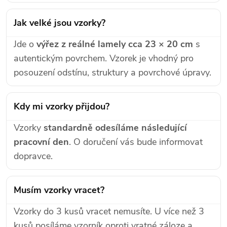
Jak velké jsou vzorky?
Jde o
výřez z reálné lamely cca 23 × 20 cm
s
autentickým povrchem. Vzorek je vhodný pro
posouzení odstínu, struktury a povrchové úpravy.
Kdy mi vzorky přijdou?
Vzorky
standardně odesíláme následující
pracovní den
. O doručení vás bude informovat
dopravce.
Musím vzorky vracet?
Vzorky do 3 kusů vracet nemusíte. U více než 3
kusů posíláme vzorník oproti vratné záloze a