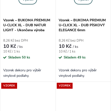
Vzorek – BUKOMA PREMIUM
Vzorek – BUKOMA PREMIUM
U-CLICK XL - DUB NATUR
U-CLICK XL - DUB PÍSKOVÝ
LIGHT - Ukončena výroba
ELEGANCE 6mm
8,26 Kč bez DPH
8,26 Kč bez DPH
10 Kč
10 Kč
/ ks
/ ks
Měrná cena:
Měrná cena:
10 Kč / 1 ks
10 Kč / 1 ks
Skladem
50 ks
Skladem
49 ks
Vzorek dekoru pro výběr
Vzorek dekoru pro výběr
vinylové podlahy.
vinylové podlahy.
VZOREK
VZOREK