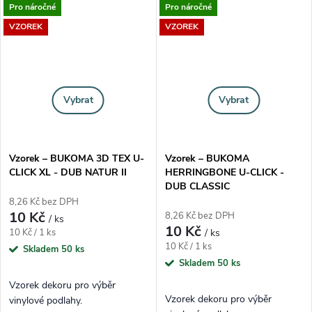
Pro náročné
Pro náročné
VZOREK
VZOREK
Vybrat
Vybrat
Vzorek – BUKOMA 3D TEX U-
Vzorek – BUKOMA
CLICK XL - DUB NATUR II
HERRINGBONE U-CLICK -
DUB CLASSIC
8,26 Kč bez DPH
10 Kč
8,26 Kč bez DPH
/ ks
10 Kč
Měrná cena:
10 Kč / 1 ks
/ ks
Měrná cena:
10 Kč / 1 ks
Skladem
50 ks
Skladem
50 ks
Vzorek dekoru pro výběr
Vzorek dekoru pro výběr
vinylové podlahy.