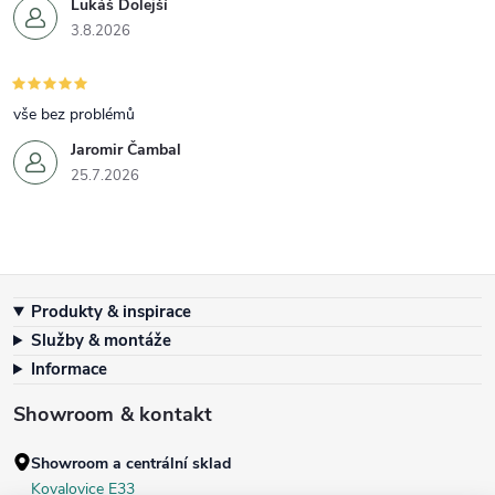
Lukáš Dolejší
3.8.2026
vše bez problémů
Jaromir Čambal
25.7.2026
Zápatí
Produkty & inspirace
Služby & montáže
Informace
Showroom & kontakt
Showroom a centrální sklad
Kovalovice E33