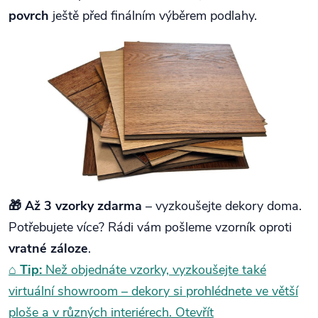
povrch
ještě před finálním výběrem podlahy.
🎁 Až 3 vzorky zdarma
– vyzkoušejte dekory doma.
Potřebujete více? Rádi vám pošleme vzorník oproti
vratné záloze
.
⌂
Tip:
Než objednáte vzorky, vyzkoušejte také
virtuální showroom – dekory si prohlédnete ve větší
ploše a v různých interiérech.
Otevřít