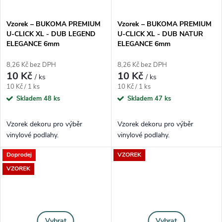
Vzorek – BUKOMA PREMIUM
Vzorek – BUKOMA PREMIUM
U-CLICK XL - DUB LEGEND
U-CLICK XL - DUB NATUR
ELEGANCE 6mm
ELEGANCE 6mm
8,26 Kč bez DPH
8,26 Kč bez DPH
10 Kč
10 Kč
/ ks
/ ks
Měrná cena:
Měrná cena:
10 Kč / 1 ks
10 Kč / 1 ks
Skladem
48 ks
Skladem
47 ks
Vzorek dekoru pro výběr
Vzorek dekoru pro výběr
vinylové podlahy.
vinylové podlahy.
Doprodej
VZOREK
VZOREK
Vybrat
Vybrat