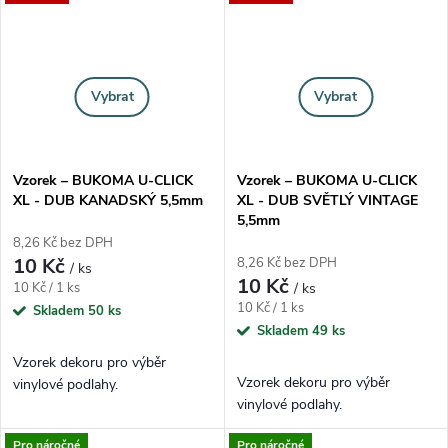
Vybrat
Vybrat
Vzorek – BUKOMA U-CLICK
Vzorek – BUKOMA U-CLICK
XL - DUB KANADSKÝ 5,5mm
XL - DUB SVĚTLÝ VINTAGE
5,5mm
8,26 Kč bez DPH
10 Kč
8,26 Kč bez DPH
/ ks
10 Kč
Měrná cena:
10 Kč / 1 ks
/ ks
Měrná cena:
10 Kč / 1 ks
Skladem
50 ks
Skladem
49 ks
Vzorek dekoru pro výběr
Vzorek dekoru pro výběr
vinylové podlahy.
vinylové podlahy.
Pro náročné
Pro náročné