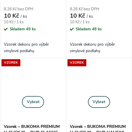
8,26 Kč bez DPH
8,26 Kč bez DPH
10 Kč
10 Kč
/ ks
/ ks
Měrná cena:
Měrná cena:
10 Kč / 1 ks
10 Kč / 1 ks
Skladem
49 ks
Skladem
48 ks
Vzorek dekoru pro výběr
Vzorek dekoru pro výběr
vinylové podlahy.
vinylové podlahy.
VZOREK
VZOREK
Vybrat
Vybrat
Vzorek – BUKOMA PREMIUM
Vzorek – BUKOMA PREMIUM