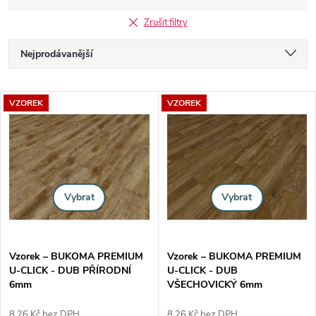
Zrušit filtry
Řazení produktů
Nejprodávanější
Nejlevnější
Výpis produktů
VZOREK
VZOREK
Nejdražší
Abecedně
Vybrat
Vybrat
Vzorek – BUKOMA PREMIUM
Vzorek – BUKOMA PREMIUM
U-CLICK - DUB PŘÍRODNÍ
U-CLICK - DUB
6mm
VŠECHOVICKÝ 6mm
8,26 Kč bez DPH
8,26 Kč bez DPH