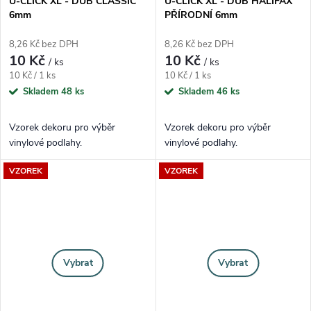
U-CLICK XL - DUB CLASSIC
U-CLICK XL - DUB HALIFAX
6mm
PŘÍRODNÍ 6mm
8,26 Kč bez DPH
8,26 Kč bez DPH
10 Kč
10 Kč
/ ks
/ ks
Měrná cena:
Měrná cena:
10 Kč / 1 ks
10 Kč / 1 ks
Skladem
48 ks
Skladem
46 ks
Vzorek dekoru pro výběr
Vzorek dekoru pro výběr
vinylové podlahy.
vinylové podlahy.
VZOREK
VZOREK
Vybrat
Vybrat