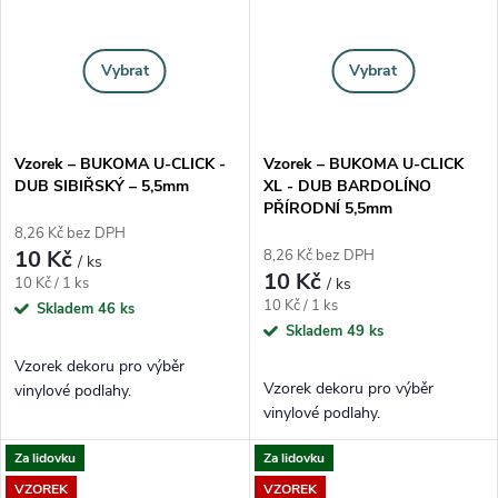
Vybrat
Vybrat
Vzorek – BUKOMA U-CLICK -
Vzorek – BUKOMA U-CLICK
DUB SIBIŘSKÝ – 5,5mm
XL - DUB BARDOLÍNO
PŘÍRODNÍ 5,5mm
8,26 Kč bez DPH
10 Kč
8,26 Kč bez DPH
/ ks
10 Kč
Měrná cena:
10 Kč / 1 ks
/ ks
Měrná cena:
10 Kč / 1 ks
Skladem
46 ks
Skladem
49 ks
Vzorek dekoru pro výběr
Vzorek dekoru pro výběr
vinylové podlahy.
vinylové podlahy.
Za lidovku
Za lidovku
VZOREK
VZOREK