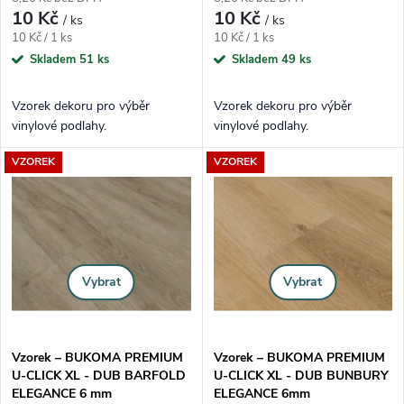
10 Kč
10 Kč
/ ks
/ ks
Měrná cena:
Měrná cena:
10 Kč / 1 ks
10 Kč / 1 ks
Skladem
51 ks
Skladem
49 ks
Vzorek dekoru pro výběr
Vzorek dekoru pro výběr
vinylové podlahy.
vinylové podlahy.
VZOREK
VZOREK
Vybrat
Vybrat
Vzorek – BUKOMA PREMIUM
Vzorek – BUKOMA PREMIUM
U-CLICK XL - DUB BARFOLD
U-CLICK XL - DUB BUNBURY
ELEGANCE 6 mm
ELEGANCE 6mm