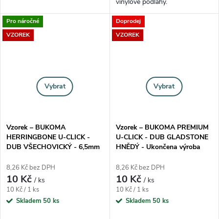
vinylové podlahy.
Pro náročné
Doprodej
VZOREK
VZOREK
Vybrat
Vybrat
Vzorek – BUKOMA
Vzorek – BUKOMA PREMIUM
HERRINGBONE U-CLICK -
U-CLICK - DUB GLADSTONE
DUB VŠECHOVICKÝ - 6,5mm
HNĚDÝ - Ukončena výroba
8,26 Kč bez DPH
8,26 Kč bez DPH
10 Kč
10 Kč
/ ks
/ ks
Měrná cena:
Měrná cena:
10 Kč / 1 ks
10 Kč / 1 ks
Skladem
50 ks
Skladem
50 ks