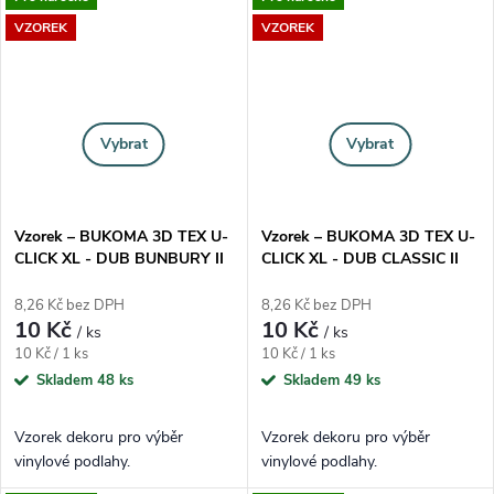
VZOREK
VZOREK
Vybrat
Vybrat
Vzorek – BUKOMA 3D TEX U-
Vzorek – BUKOMA 3D TEX U-
CLICK XL - DUB BUNBURY II
CLICK XL - DUB CLASSIC II
8,26 Kč bez DPH
8,26 Kč bez DPH
10 Kč
10 Kč
/ ks
/ ks
Měrná cena:
Měrná cena:
10 Kč / 1 ks
10 Kč / 1 ks
Skladem
48 ks
Skladem
49 ks
Vzorek dekoru pro výběr
Vzorek dekoru pro výběr
vinylové podlahy.
vinylové podlahy.