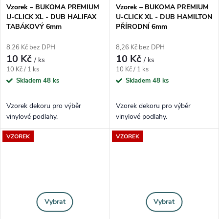
Vzorek – BUKOMA PREMIUM
Vzorek – BUKOMA PREMIUM
U-CLICK XL - DUB HALIFAX
U-CLICK XL - DUB HAMILTON
TABÁKOVÝ 6mm
PŘÍRODNÍ 6mm
8,26 Kč bez DPH
8,26 Kč bez DPH
10 Kč
10 Kč
/ ks
/ ks
Měrná cena:
Měrná cena:
10 Kč / 1 ks
10 Kč / 1 ks
Skladem
48 ks
Skladem
48 ks
Vzorek dekoru pro výběr
Vzorek dekoru pro výběr
vinylové podlahy.
vinylové podlahy.
VZOREK
VZOREK
Vybrat
Vybrat