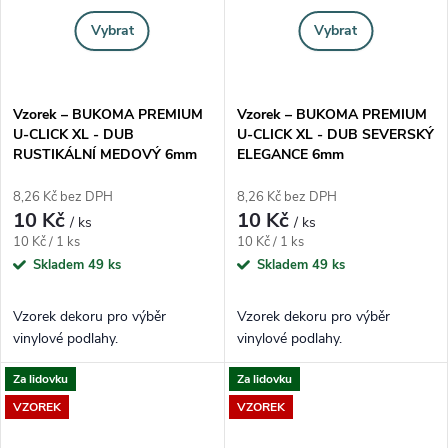
Vybrat
Vybrat
Vzorek – BUKOMA PREMIUM
Vzorek – BUKOMA PREMIUM
U-CLICK XL - DUB
U-CLICK XL - DUB SEVERSKÝ
RUSTIKÁLNÍ MEDOVÝ 6mm
ELEGANCE 6mm
8,26 Kč bez DPH
8,26 Kč bez DPH
10 Kč
10 Kč
/ ks
/ ks
Měrná cena:
Měrná cena:
10 Kč / 1 ks
10 Kč / 1 ks
Skladem
49 ks
Skladem
49 ks
Vzorek dekoru pro výběr
Vzorek dekoru pro výběr
vinylové podlahy.
vinylové podlahy.
Za lidovku
Za lidovku
VZOREK
VZOREK