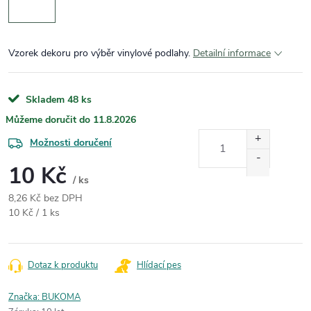
Vzorek dekoru pro výběr vinylové podlahy.
Detailní informace
Skladem
48 ks
11.8.2026
Možnosti doručení
10 Kč
/ ks
8,26 Kč bez DPH
Měrná cena:
10 Kč / 1 ks
Dotaz k produktu
Hlídací pes
Značka:
BUKOMA