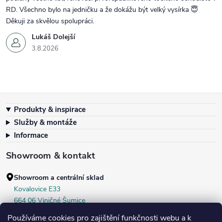
RD. Všechno bylo na jedničku a že dokážu být velký vysírka 😇
Děkuji za skvělou spolupráci.
Lukáš Dolejší
3.8.2026
Zápatí
Produkty & inspirace
Služby & montáže
Informace
Showroom & kontakt
Showroom a centrální sklad
Kovalovice E33
664 06 Viničné Šumice
okr. Brno‑venkov, ČR
Používáme cookies pro zajištění funkčnosti webu a k