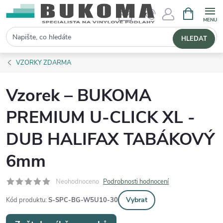
NÁKUPNÍ 
Hledat
HLEDAT
VZORKY ZDARMA
Vzorek – BUKOMA
PREMIUM U-CLICK XL -
DUB HALIFAX TABÁKOVÝ
6mm
Neohodnoceno
Podrobnosti hodnocení
Vybrat
Kód produktu:
S-SPC-BG-W5U10-30