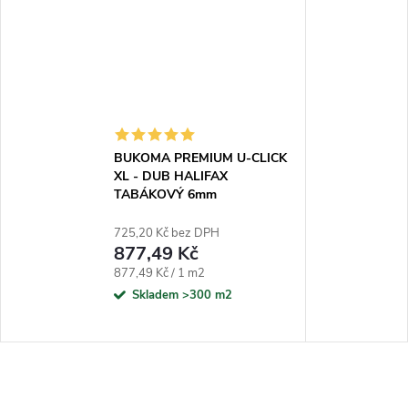
BUKOMA PREMIUM U-CLICK
XL - DUB HALIFAX
TABÁKOVÝ 6mm
725,20 Kč bez DPH
877,49 Kč
Měrná cena:
877,49 Kč / 1 m2
Skladem
>300 m2