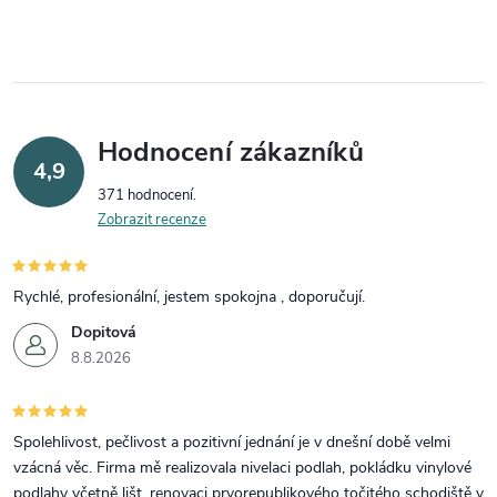
Hodnocení zákazníků
4,9
371 hodnocení
Zobrazit recenze
Rychlé, profesionální, jestem spokojna , doporučují.
Dopitová
8.8.2026
Spolehlivost, pečlivost a pozitivní jednání je v dnešní době velmi
vzácná věc. Firma mě realizovala nivelaci podlah, pokládku vinylové
podlahy včetně lišt, renovaci prvorepublikového točitého schodiště v