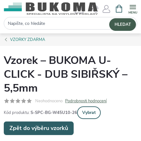
NÁKUPNÍ 
Hledat
HLEDAT
VZORKY ZDARMA
Vzorek – BUKOMA U-
CLICK - DUB SIBIŘSKÝ –
5,5mm
Neohodnoceno
Podrobnosti hodnocení
Vybrat
Kód produktu:
S-SPC-BG-W45U10-26
Zpět do výběru vzorků