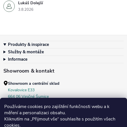
Lukáš Dolejší
3.8.2026
Zápatí
Produkty & inspirace
Služby & montáže
Informace
Showroom & kontakt
Showroom a centrální sklad
Kovalovice E33
664 06 Viničné Šumice
okr. Brno‑venkov, ČR
Používáme cookies pro zajištění funkčnosti webu a k
+420 604 536 499
měření a personalizaci obsahu.
Kliknutím na „Přijmout vše“ souhlasíte s použitím všech
Po–Pá:
7:30–16:00
cookies.
Středa:
do 18:00