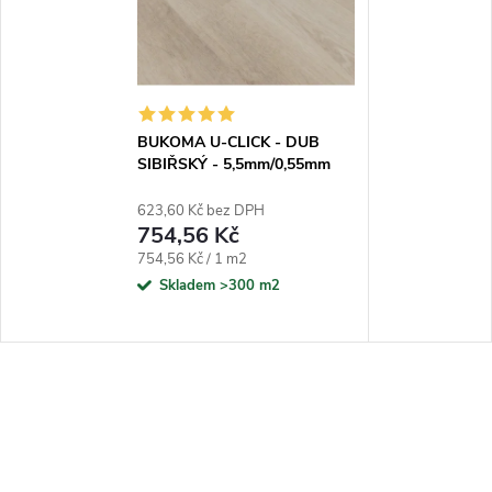
BUKOMA U-CLICK - DUB
SIBIŘSKÝ - 5,5mm/0,55mm
623,60 Kč bez DPH
754,56 Kč
Měrná cena:
754,56 Kč / 1 m2
Skladem
>300 m2