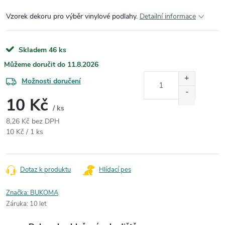
Vzorek dekoru pro výběr vinylové podlahy.
Detailní informace
Skladem
46 ks
11.8.2026
Možnosti doručení
10 Kč
/ ks
8,26 Kč bez DPH
Měrná cena:
10 Kč / 1 ks
Dotaz k produktu
Hlídací pes
Značka:
BUKOMA
Záruka
:
10 let