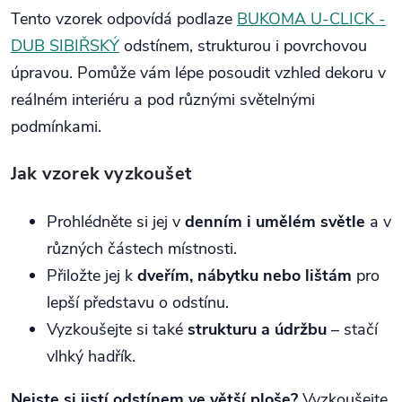
Tento vzorek odpovídá podlaze
BUKOMA U-CLICK -
DUB SIBIŘSKÝ
odstínem, strukturou i povrchovou
úpravou. Pomůže vám lépe posoudit vzhled dekoru v
reálném interiéru a pod různými světelnými
podmínkami.
Jak vzorek vyzkoušet
Prohlédněte si jej v
denním i umělém světle
a v
různých částech místnosti.
Přiložte jej k
dveřím, nábytku nebo lištám
pro
lepší představu o odstínu.
Vyzkoušejte si také
strukturu a údržbu
– stačí
vlhký hadřík.
Nejste si jistí odstínem ve větší ploše?
Vyzkoušejte