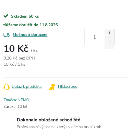
Skladem
50 ks
11.8.2026
Možnosti doručení
10 Kč
/ ks
8,26 Kč bez DPH
Měrná cena:
10 Kč / 1 ks
Dotaz k produktu
Hlídací pes
Značka:
NEMO
Záruka
:
10 let
Dokonale obložené schodiště.
Profesionální výsledek, který uvidíte na první krok.