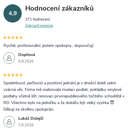
Hodnocení zákazníků
4,9
371 hodnocení
Zobrazit recenze
Rychlé, profesionální, jestem spokojna , doporučují.
Dopitová
8.8.2026
Spolehlivost, pečlivost a pozitivní jednání je v dnešní době velmi
vzácná věc. Firma mě realizovala nivelaci podlah, pokládku vinylové
podlahy včetně lišt, renovaci prvorepublikového točitého schodiště v
RD. Všechno bylo na jedničku a že dokážu být velký vysírka 😇
Děkuji za skvělou spolupráci.
Lukáš Dolejší
3.8.2026