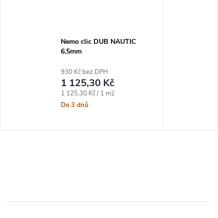
Nemo clic DUB NAUTIC
6,5mm
930 Kč bez DPH
1 125,30 Kč
Měrná cena:
1 125,30 Kč / 1 m2
Do 3 dnů