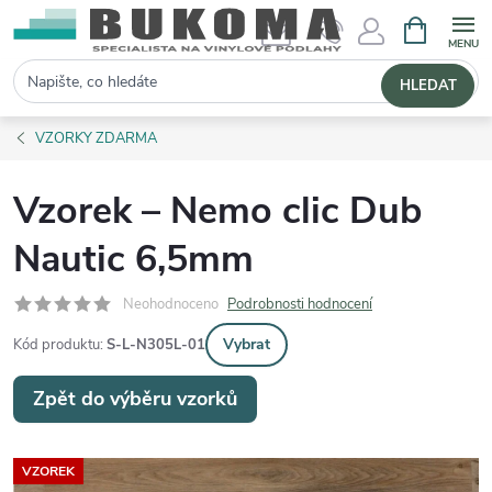
NÁKUPNÍ 
Hledat
HLEDAT
VZORKY ZDARMA
Vzorek – Nemo clic Dub
Nautic 6,5mm
Neohodnoceno
Podrobnosti hodnocení
Vybrat
Kód produktu:
S-L-N305L-01
Zpět do výběru vzorků
VZOREK