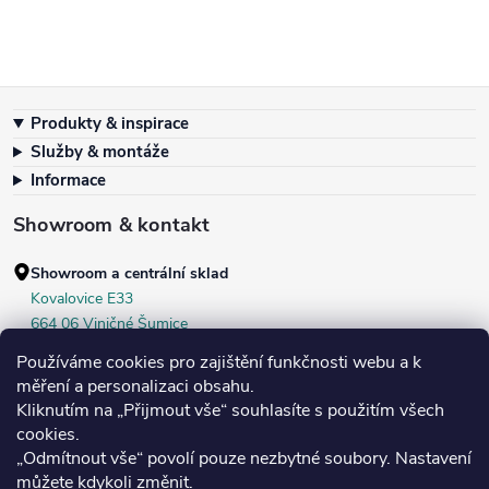
Zápatí
Produkty & inspirace
Služby & montáže
Informace
Showroom & kontakt
Showroom a centrální sklad
Kovalovice E33
664 06 Viničné Šumice
okr. Brno‑venkov, ČR
Používáme cookies pro zajištění funkčnosti webu a k
+420 604 536 499
měření a personalizaci obsahu.
Kliknutím na „Přijmout vše“ souhlasíte s použitím všech
Po–Pá:
7:30–16:00
cookies.
Středa:
do 18:00
„Odmítnout vše“ povolí pouze nezbytné soubory. Nastavení
Sobota:
8:00–10:00
můžete kdykoli změnit.