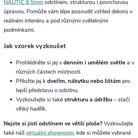
NAUTIC 6,5mm
odstínem, strukturou i povrchovou
úpravou. Pomůže vám lépe posoudit vzhled dekoru v
reálném interiéru a pod různými světelnými
podmínkami.
Jak vzorek vyzkoušet
Prohlédněte si jej v
denním i umělém světle
a v
různých částech místnosti.
Přiložte jej k
dveřím, nábytku nebo lištám
pro
lepší představu o odstínu.
Vyzkoušejte si také
strukturu a údržbu
– stačí
vlhký hadřík.
Nejste si jistí odstínem ve větší ploše?
Vyzkoušejte
také náš
virtuální showroom
, kde si můžete vybrané