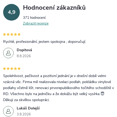
Hodnocení zákazníků
4,9
371 hodnocení
Zobrazit recenze
Rychlé, profesionální, jestem spokojna , doporučují.
Dopitová
8.8.2026
Spolehlivost, pečlivost a pozitivní jednání je v dnešní době velmi
vzácná věc. Firma mě realizovala nivelaci podlah, pokládku vinylové
podlahy včetně lišt, renovaci prvorepublikového točitého schodiště v
RD. Všechno bylo na jedničku a že dokážu být velký vysírka 😇
Děkuji za skvělou spolupráci.
Lukáš Dolejší
3.8.2026