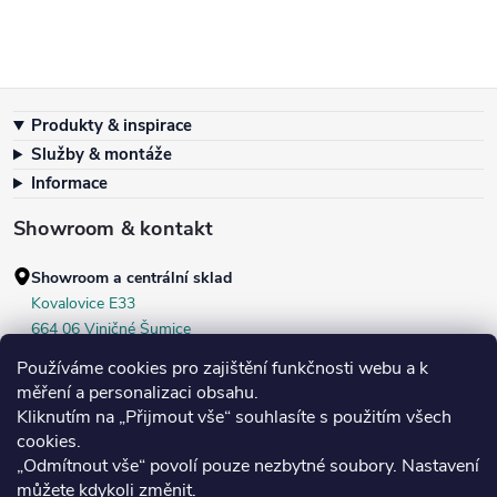
Zápatí
Produkty & inspirace
Služby & montáže
Informace
Showroom & kontakt
Showroom a centrální sklad
Kovalovice E33
664 06 Viničné Šumice
okr. Brno‑venkov, ČR
Používáme cookies pro zajištění funkčnosti webu a k
+420 604 536 499
měření a personalizaci obsahu.
Kliknutím na „Přijmout vše“ souhlasíte s použitím všech
Po–Pá:
7:30–16:00
cookies.
Středa:
do 18:00
„Odmítnout vše“ povolí pouze nezbytné soubory. Nastavení
Sobota:
8:00–10:00
můžete kdykoli změnit.