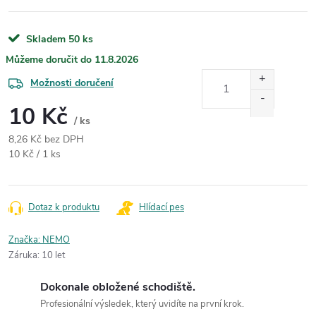
Skladem
50 ks
11.8.2026
Možnosti doručení
10 Kč
/ ks
8,26 Kč bez DPH
Měrná cena:
10 Kč / 1 ks
Dotaz k produktu
Hlídací pes
Značka:
NEMO
Záruka
:
10 let
Dokonale obložené schodiště.
Profesionální výsledek, který uvidíte na první krok.