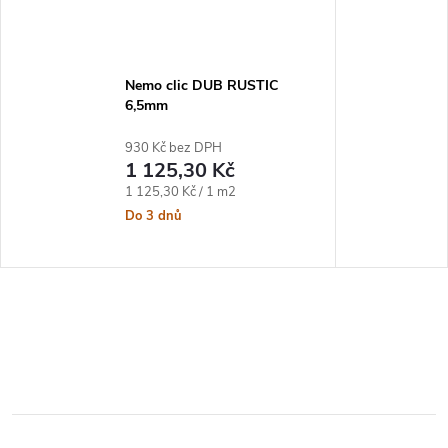
Nemo clic DUB RUSTIC
6,5mm
930 Kč bez DPH
1 125,30 Kč
Měrná cena:
1 125,30 Kč / 1 m2
Do 3 dnů