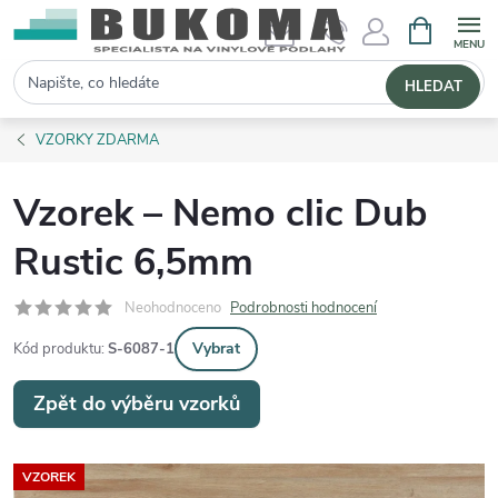
NÁKUPNÍ 
Hledat
HLEDAT
VZORKY ZDARMA
Vzorek – Nemo clic Dub
Rustic 6,5mm
Neohodnoceno
Podrobnosti hodnocení
Vybrat
Kód produktu:
S-6087-1
Zpět do výběru vzorků
VZOREK