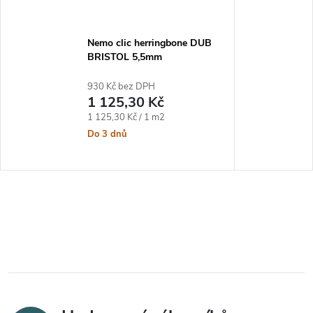
Nemo clic herringbone DUB
BRISTOL 5,5mm
930 Kč bez DPH
1 125,30 Kč
Měrná cena:
1 125,30 Kč / 1 m2
Do 3 dnů