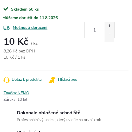
Skladem
50 ks
11.8.2026
Možnosti doručení
10 Kč
/ ks
8,26 Kč bez DPH
Měrná cena:
10 Kč / 1 ks
Dotaz k produktu
Hlídací pes
Značka:
NEMO
Záruka
:
10 let
Dokonale obložené schodiště.
Profesionální výsledek, který uvidíte na první krok.