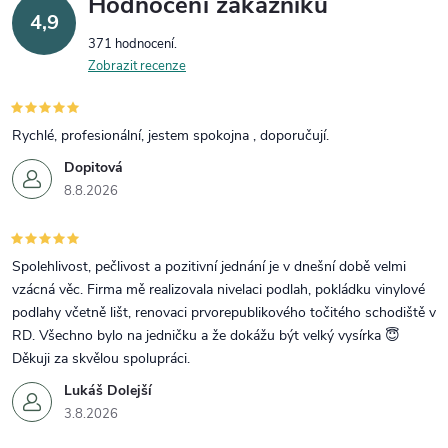
Hodnocení zákazníků
4,9
371 hodnocení
Zobrazit recenze
Rychlé, profesionální, jestem spokojna , doporučují.
Dopitová
8.8.2026
Spolehlivost, pečlivost a pozitivní jednání je v dnešní době velmi
vzácná věc. Firma mě realizovala nivelaci podlah, pokládku vinylové
podlahy včetně lišt, renovaci prvorepublikového točitého schodiště v
RD. Všechno bylo na jedničku a že dokážu být velký vysírka 😇
Děkuji za skvělou spolupráci.
Lukáš Dolejší
3.8.2026