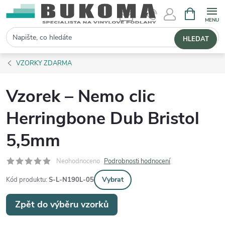
NÁKUPNÍ 
Hledat
HLEDAT
VZORKY ZDARMA
Vzorek – Nemo clic
Herringbone Dub Bristol
5,5mm
Neohodnoceno
Podrobnosti hodnocení
Vybrat
Kód produktu:
S-L-N190L-05
Zpět do výběru vzorků