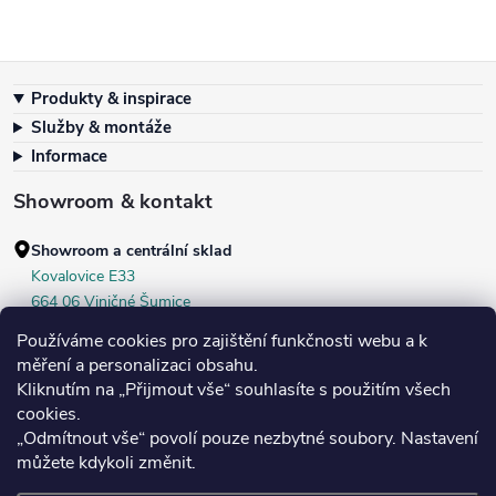
Zápatí
Produkty & inspirace
Služby & montáže
Informace
Showroom & kontakt
Showroom a centrální sklad
Kovalovice E33
664 06 Viničné Šumice
okr. Brno‑venkov, ČR
Používáme cookies pro zajištění funkčnosti webu a k
+420 604 536 499
měření a personalizaci obsahu.
Kliknutím na „Přijmout vše“ souhlasíte s použitím všech
Po–Pá:
7:30–16:00
cookies.
Středa:
do 18:00
„Odmítnout vše“ povolí pouze nezbytné soubory. Nastavení
Sobota:
8:00–10:00
můžete kdykoli změnit.