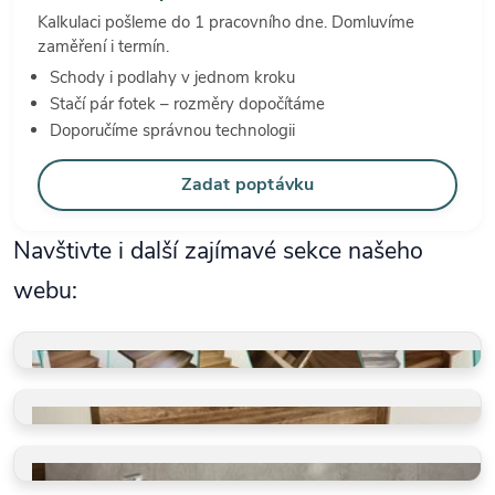
Kalkulaci pošleme do 1 pracovního dne. Domluvíme
zaměření i termín.
Schody i podlahy v jednom kroku
Stačí pár fotek – rozměry dopočítáme
Doporučíme správnou technologii
Zadat poptávku
Navštivte i další zajímavé sekce našeho
webu:
GALERIE REALIZACÍ
Schody, koupelny, restaurace
VINYLOVÉ SCHODY
Takto je děláme v BUKOMĚ