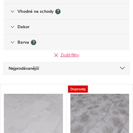
Vhodné na schody
?
Dekor
Barva
?
Zrušit filtry
Řazení produktů
Nejprodávanější
Nejlevnější
Doprodej
Nejdražší
Výpis produktů
Abecedně