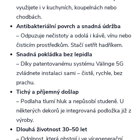
využijete i v kuchyních, koupelnách nebo
chodbách.
Antibakteriální povrch a snadná údržba
– Odpuzuje nečistoty a odolá i kávě, vínu nebo
čisticím prostředkům. Stačí setřít hadříkem.
Snadná pokládka bez lepidla
– Díky patentovanému systému Välinge 5G
zvládnete instalaci sami – čistě, rychle, bez
prachu.
Tichý a příjemný došlap
– Podlaha tlumí hluk a nepůsobí studeně. U
některých dekorů je integrovaná podložka již z
výroby.
Dlouhá životnost 30–50 let
– Odolnost, která obstojí i ve vícegenerační