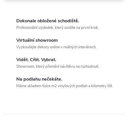
VZORKY ZDARMA
Dotkněte se kvality a vyberte
Dokonale obložené schodiště.
Profesionální výsledek, který uvidíte na první krok.
Virtuální showroom
Vyzkoušejte dekory online v reálných interiérech.
Vidět. Cítit. Vybrat.
Showroom, který přemění návštěvu na rozhodnutí.
Na podlahu nečekáte.
Máme skladem tisíce m2 vinylových podlah a kilometry lišt.