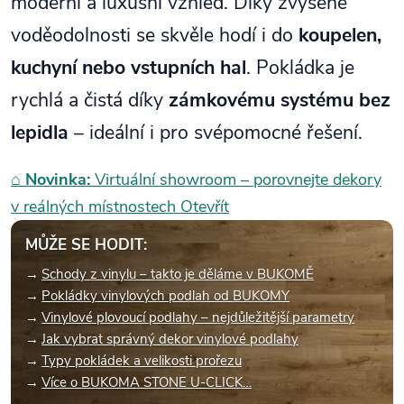
moderní a luxusní vzhled. Díky zvýšené
voděodolnosti se skvěle hodí i do
koupelen,
kuchyní nebo vstupních hal
. Pokládka je
rychlá a čistá díky
zámkovému systému bez
lepidla
– ideální i pro svépomocné řešení.
⌂
Novinka:
Virtuální showroom – porovnejte dekory
v reálných místnostech
Otevřít
MŮŽE SE HODIT:
Schody z vinylu – takto je děláme v BUKOMĚ
Pokládky vinylových podlah od BUKOMY
Vinylové plovoucí podlahy – nejdůležitější parametry
Jak vybrat správný dekor vinylové podlahy
Typy pokládek a velikosti prořezu
Více o BUKOMA STONE U-CLICK…