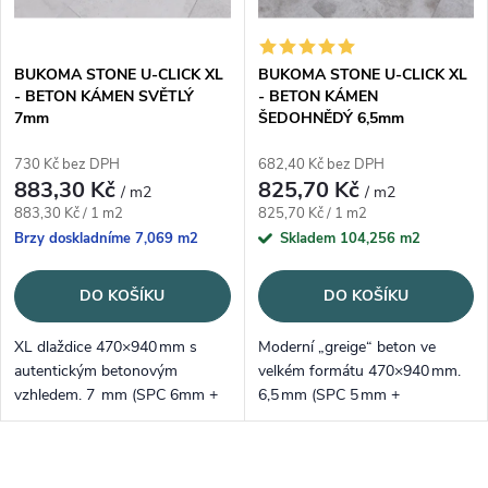
BUKOMA STONE U-CLICK XL
BUKOMA STONE U-CLICK XL
- BETON KÁMEN SVĚTLÝ
- BETON KÁMEN
7mm
ŠEDOHNĚDÝ 6,5mm
730 Kč bez DPH
682,40 Kč bez DPH
883,30 Kč
825,70 Kč
/ m2
/ m2
Měrná cena:
Měrná cena:
883,30 Kč / 1 m2
825,70 Kč / 1 m2
Brzy doskladníme
7,069 m2
Skladem
104,256 m2
DO KOŠÍKU
DO KOŠÍKU
XL dlaždice 470×940 mm s
Moderní „greige“ beton ve
autentickým betonovým
velkém formátu 470×940 mm.
vzhledem. 7 mm (SPC 6mm +
6,5 mm (SPC 5 mm +
integrovaná kokorvá podložka 1
integrovaná podložka 1,5 mm),
mm), nášlap 0,55 mm – odolná,
nášlap 0,55 mm – vysoká
voděodolná a připravená na
odolnost a komfortní kročej
Ovládací prvky výpisu