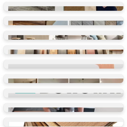
VINYLOVÉ KOUPELNY
Ano, olepujeme i zdi
BLOG O PODLAHÁCH
Ano, olepujeme i zdi
SHOWROOM
Vidět, cítit, vybrat
VINYLOVÉ PODLAHY
Výběr dle místností
VINYLOVÉ PODLAHY
Výběr dle parametrů
HODNOCENÍ
Ověřeno spokojenými zákazníky
REFERENCE
Příběhy našich klientů
PROČ VYBRAT BUKOMU
Více než schody a vinyl
PROFI POKLÁDKY
Takto je děláme v BUKOMĚ