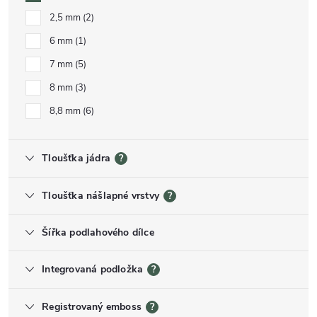
2,5 mm
2
6 mm
1
7 mm
5
8 mm
3
8,8 mm
6
Tloušťka jádra
?
Tloušťka nášlapné vrstvy
?
Šířka podlahového dílce
Integrovaná podložka
?
Registrovaný emboss
?