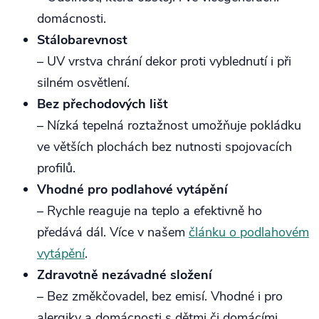
domácnosti.
Stálobarevnost
– UV vrstva chrání dekor proti vyblednutí i při
silném osvětlení.
Bez přechodových lišt
– Nízká tepelná roztažnost umožňuje pokládku
ve větších plochách bez nutnosti spojovacích
profilů.
Vhodné pro podlahové vytápění
– Rychle reaguje na teplo a efektivně ho
předává dál. Více v našem
článku o podlahovém
vytápění
.
Zdravotně nezávadné složení
– Bez změkčovadel, bez emisí. Vhodné i pro
alergiky a domácnosti s dětmi či domácími