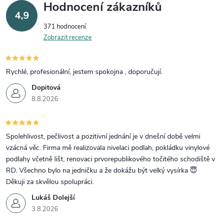
Hodnocení zákazníků
4,9
371 hodnocení
Zobrazit recenze
Rychlé, profesionální, jestem spokojna , doporučují.
Dopitová
8.8.2026
Spolehlivost, pečlivost a pozitivní jednání je v dnešní době velmi
vzácná věc. Firma mě realizovala nivelaci podlah, pokládku vinylové
podlahy včetně lišt, renovaci prvorepublikového točitého schodiště v
RD. Všechno bylo na jedničku a že dokážu být velký vysírka 😇
Děkuji za skvělou spolupráci.
Lukáš Dolejší
3.8.2026