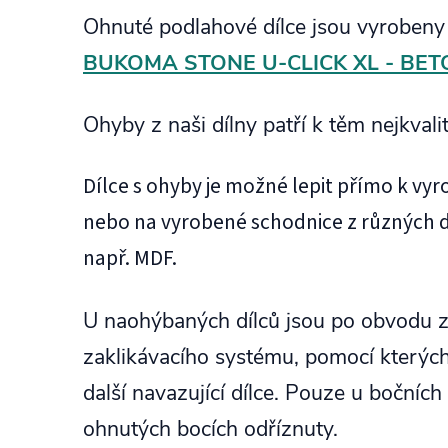
Ohnuté podlahové dílce jsou vyrobeny
BUKOMA STONE U-CLICK XL - BE
Ohyby z naši dílny patří k těm nejkvali
Dílce s ohyby je možné lepit přímo k v
nebo na vyrobené schodnice z různých 
např. MDF.
U naohýbaných dílců jsou po obvodu
zaklikávacího systému, pomocí kterýc
další navazující dílce. Pouze u bočníc
ohnutých bocích odříznuty.