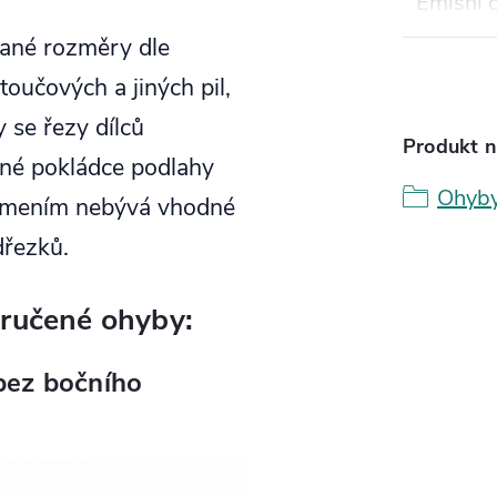
Emisní c
vané rozměry dle
oučových a jiných pil,
 se řezy dílců
Produkt n
ěžné pokládce podlahy
Ohyby
lomením nebývá vhodné
dřezků.
ručené ohyby:
bez bočního