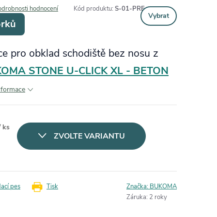
odrobnosti hodnocení
Kód produktu:
S-01-PRE
Vybrat
orků
ce pro obklad schodiště bez nosu z
OMA STONE U-CLICK XL - BETON
informace
/ ks
ZVOLTE VARIANTU
dací pes
Tisk
Značka:
BUKOMA
Záruka
:
2 roky