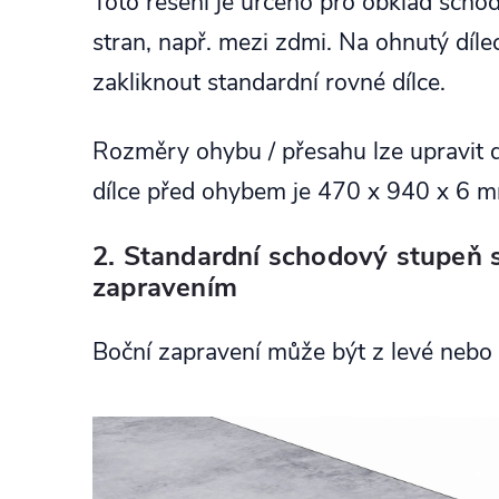
Toto řešení je určeno pro obklad sch
stran, např. mezi zdmi. Na ohnutý díle
zakliknout standardní rovné dílce.
Rozměry ohybu / přesahu lze upravit 
dílce před ohybem je 470 x 940 x 6 
2. Standardní schodový stupeň 
zapravením
Boční zapravení může být z levé nebo 