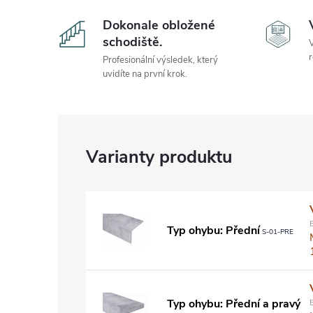
Dokonale obložené
schodiště.
V
r
Profesionální výsledek, který
uvidíte na první krok.
Typ ohybu: Přední
S-01-PRE
Typ ohybu: Přední a pravý