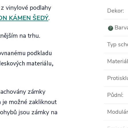
 z vinylové podlahy
Dekor
:
TON KÁMEN ŠEDÝ
.
Barv
?
tnějším na trhu.
Typ sch
yrovnanému podkladu
Materiá
deskových materiálu,
Protisk
 zachovány zámky
Půdní
:
h je možné zakliknout
h ohybů jsou zámky na
Modulár