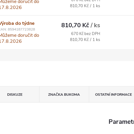
670 Kč bez DPH
Můžeme doručit do
Měrná cena:
810,70 Kč / 1 ks
17.8.2026
Výroba do týdne
810,70 Kč
/ ks
EAN:
8594187723828
670 Kč bez DPH
Můžeme doručit do
Měrná cena:
810,70 Kč / 1 ks
17.8.2026
DISKUZE
ZNAČKA
BUKOMA
OSTATNÍ INFORMACE
Paramet