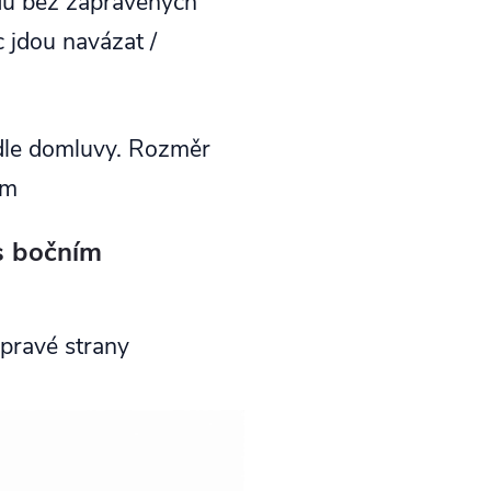
odu bez zapravených
c jdou navázat /
dle domluvy. Rozměr
mm
s bočním
pravé strany