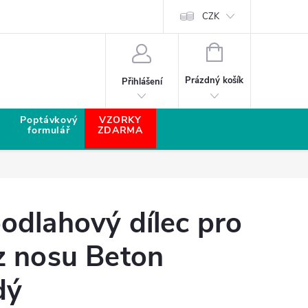
CZK
NÁKUPNÍ KOŠÍK
Prázdný košík
Přihlášení
Poptávkový
VZORKY
formulář
ZDARMA
odlahový dílec pro
z nosu Beton
dý