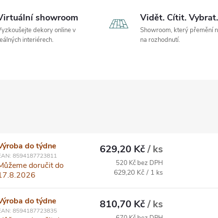
Virtuální showroom
Vidět. Cítit. Vybrat.
yzkoušejte dekory online v
Showroom, který přemění 
eálných interiérech.
na rozhodnutí.
Výroba do týdne
629,20 Kč
/ ks
EAN:
8594187723811
520 Kč bez DPH
Můžeme doručit do
Měrná cena:
629,20 Kč / 1 ks
17.8.2026
Výroba do týdne
810,70 Kč
/ ks
EAN:
8594187723835