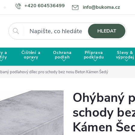
+420 604536499
info@bukoma.cz
Doprava a platba
Proč zvolit BUKOMU?
Hledat
HLEDAT
ty a
Čištění a
Ochrana
Příprava
Slevy &
fily
opravy
podlah
podkladu
výprodej
baný podlahový dílec pro schody bez nosu Beton Kámen Šedý
Ohýbaný p
schody be
Kámen Še