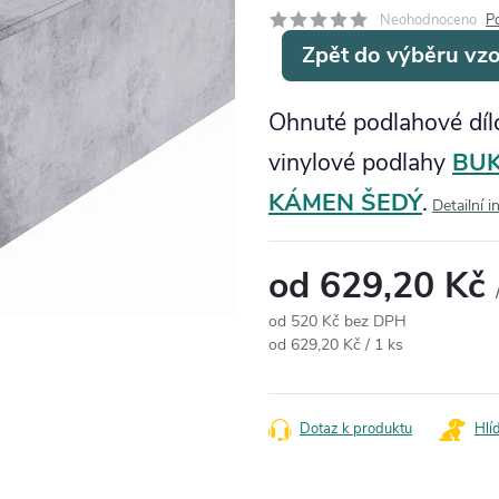
Neohodnoceno
P
Zpět do výběru vz
Ohnuté podlahové díl
vinylové podlahy
BUK
KÁMEN ŠEDÝ
.
Detailní 
od
629,20 Kč
od
520 Kč
bez DPH
Měrná cena:
od 629,20 Kč / 1 ks
Dotaz k produktu
Hlí