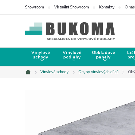
Showroom
Virtuální Showroom
Kontakty
O nás
Vinylové
Vinylové
Obkladové
Liš
schody
podlahy
panely
pro
Vinylové schody
Ohyby vinylových dílců
Ohý
Domů