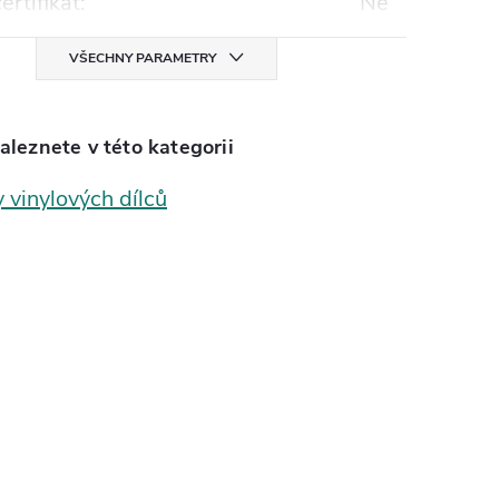
ertifikát
:
Ne
VŠECHNY PARAMETRY
aleznete v této kategorii
 vinylových dílců