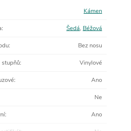
Kámen
a
:
Šedá
,
Béžová
odu
:
Bez nosu
l stupňů
:
Vinylové
luzové
:
Ano
Ne
ní
:
Ano