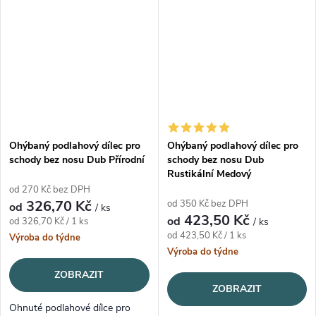
Ohýbaný podlahový dílec pro
Ohýbaný podlahový dílec pro
schody bez nosu Dub Přírodní
schody bez nosu Dub
Rustikální Medový
od 270 Kč bez DPH
326,70 Kč
od 350 Kč bez DPH
od
/ ks
423,50 Kč
od
Měrná cena:
od 326,70 Kč / 1 ks
/ ks
Měrná cena:
od 423,50 Kč / 1 ks
Výroba do týdne
Výroba do týdne
ZOBRAZIT
ZOBRAZIT
Ohnuté podlahové dílce pro