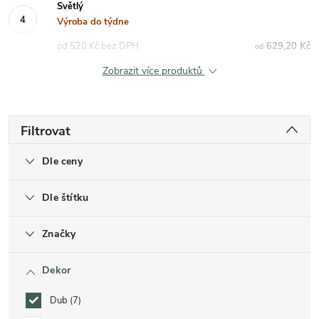
Světlý
Výroba do týdne
od 520 Kč bez DPH
629,20 Kč
od
Zobrazit více produktů
Filtrovat
Dle ceny
Dle štítku
Značky
Dekor
Dub
7