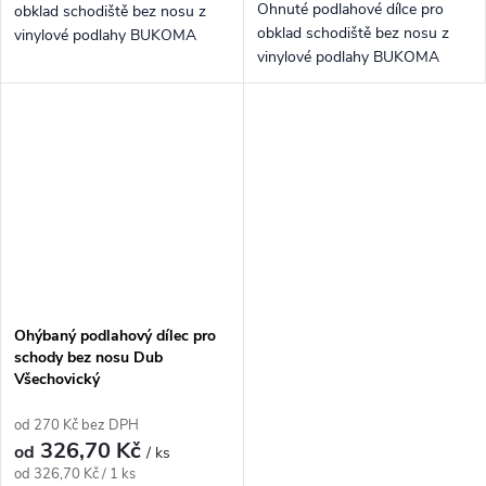
Ohnuté podlahové dílce pro
obklad schodiště bez nosu z
obklad schodiště bez nosu z
vinylové podlahy BUKOMA
vinylové podlahy BUKOMA
PREMIUM U-CLICK Dub
PREMIUM U-CLICK XL Dub
Přírodní.
Rustikální Medový.
Ohýbaný podlahový dílec pro
schody bez nosu Dub
Všechovický
od 270 Kč bez DPH
326,70 Kč
od
/ ks
Měrná cena:
od 326,70 Kč / 1 ks