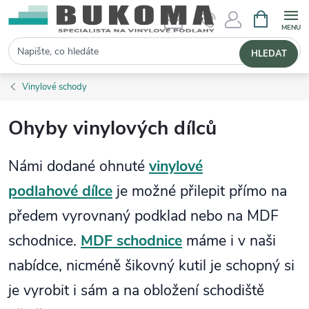
NÁKUPNÍ 
Hledat
HLEDAT
Vinylové schody
Ohyby vinylových dílců
Námi dodané ohnuté
vinylové
podlahové dílce
je možné přilepit přímo na
předem vyrovnaný podklad nebo na MDF
schodnice.
MDF schodnice
máme i v naši
nabídce, nicméně šikovný kutil je schopný si
je vyrobit i sám a na obložení schodiště