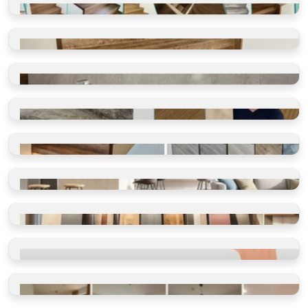
GALERIE REALIZACÍ
Schody, koupelny, restaurace
VINYLOVÉ SCHODY
Takto je děláme v BUKOMĚ
VINYLOVÉ KOUPELNY
Ano, olepujeme i zdi
BLOG O PODLAHÁCH
Ano, olepujeme i zdi
SHOWROOM
Vidět, cítit, vybrat
VINYLOVÉ PODLAHY
Výběr dle místností
VINYLOVÉ PODLAHY
Výběr dle parametrů
HODNOCENÍ
Ověřeno spokojenými zákazníky
REFERENCE