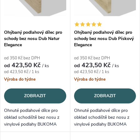
Ohýbaný podlahový dílec pro
Ohýbaný podlahový dílec pro
schody bez nosu Dub Natur
schody bez nosu Dub Pískový
Elegance
Elegance
od 350 Kč bez DPH
od 350 Kč bez DPH
423,50 Kč
423,50 Kč
od
od
/ ks
/ ks
Měrná cena:
Měrná cena:
od 423,50 Kč / 1 ks
od 423,50 Kč / 1 ks
Výroba do týdne
Výroba do týdne
ZOBRAZIT
ZOBRAZIT
Ohnuté podlahové dílce pro
Ohnuté podlahové dílce pro
obklad schodiště bez nosu z
obklad schodiště bez nosu z
vinylové podlahy BUKOMA
vinylové podlahy BUKOMA
PREMIUM U-CLICK XL Dub
PREMIUM U-CLICK XL Dub
Natur Elegance.
Pískový Elegance.