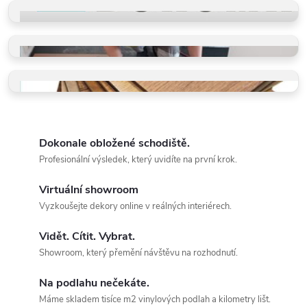
Příběhy našich klientů
PROČ VYBRAT BUKOMU
Více než schody a vinyl
PROFI POKLÁDKY
Takto je děláme v BUKOMĚ
VZORKY ZDARMA
Dotkněte se kvality a vyberte
Dokonale obložené schodiště.
Profesionální výsledek, který uvidíte na první krok.
Virtuální showroom
Vyzkoušejte dekory online v reálných interiérech.
Vidět. Cítit. Vybrat.
Showroom, který přemění návštěvu na rozhodnutí.
Na podlahu nečekáte.
Máme skladem tisíce m2 vinylových podlah a kilometry lišt.