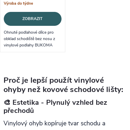
Výroba do týdne
ZOBRAZIT
Ohnuté podlahové dílce pro
obklad schodiště bez nosu z
vinylové podlahy BUKOMA
PREMIUM U-CLICK Dub
Všechovický.
Ovládací prvky výpisu
Proč je lepší použít vinylové
ohyby než kovové schodové lišty:
🎨 Estetika - Plynulý vzhled bez
přechodů
Vinylový ohyb kopíruje tvar schodu a