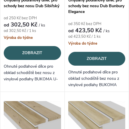
Ohýbaný podlahový dílec pro
Ohýbaný podlahový dílec pro
schody bez nosu Dub Sibiřský
schody bez nosu Dub Bunbury
Elegance
od 250 Kč bez DPH
302,50 Kč
od 350 Kč bez DPH
od
/ ks
423,50 Kč
od
Měrná cena:
od 302,50 Kč / 1 ks
/ ks
Měrná cena:
od 423,50 Kč / 1 ks
Výroba do týdne
Výroba do týdne
ZOBRAZIT
ZOBRAZIT
Ohnuté podlahové dílce pro
Ohnuté podlahové dílce pro
obklad schodiště bez nosu z
obklad schodiště bez nosu z
vinylové podlahy BUKOMA U-
vinylové podlahy BUKOMA
CLICK Dub Sibiřský.
PREMIUM U-CLICK XL Dub
Bunbury Elegance.