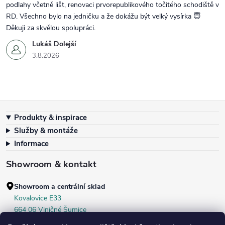
podlahy včetně lišt, renovaci prvorepublikového točitého schodiště v
RD. Všechno bylo na jedničku a že dokážu být velký vysírka 😇
Děkuji za skvělou spolupráci.
Lukáš Dolejší
3.8.2026
Zápatí
Produkty & inspirace
Služby & montáže
Informace
Showroom & kontakt
Showroom a centrální sklad
Kovalovice E33
664 06 Viničné Šumice
okr. Brno‑venkov, ČR