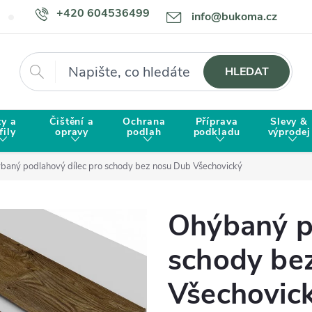
+420 604536499
info@bukoma.cz
Doprava a platba
Proč zvolit BUKOMU?
Hledat
HLEDAT
ty a
Čištění a
Ochrana
Příprava
Slevy &
fily
opravy
podlah
podkladu
výprodej
baný podlahový dílec pro schody bez nosu Dub Všechovický
Ohýbaný p
schody be
Všechovic