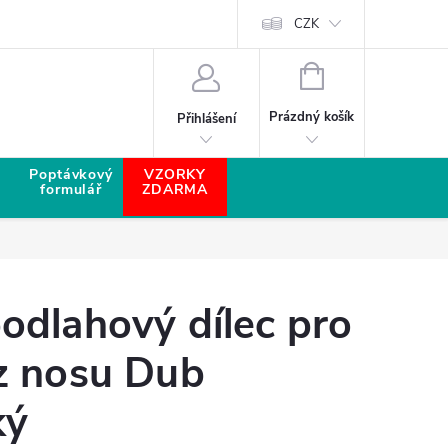
CZK
NÁKUPNÍ KOŠÍK
Prázdný košík
Přihlášení
Poptávkový
VZORKY
formulář
ZDARMA
odlahový dílec pro
z nosu Dub
ký