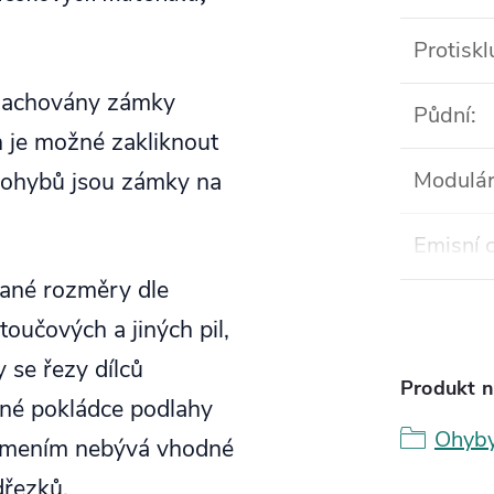
Protisk
 zachovány zámky
Půdní
:
h je možné zakliknout
h ohybů jsou zámky na
Modulár
Emisní c
vané rozměry dle
oučových a jiných pil,
 se řezy dílců
Produkt n
ěžné pokládce podlahy
Ohyby
lomením nebývá vhodné
dřezků.