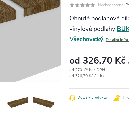
Neohodnoceno
P
Ohnuté podlahové díl
vinylové podlahy
BUK
Všechovický
.
Detailní info
od
326,70 Kč
od
270 Kč
bez DPH
Měrná cena:
od 326,70 Kč / 1 ks
Dotaz k produktu
Hlí