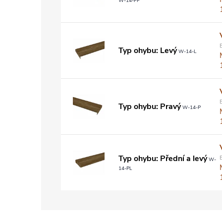
W-14-PP
Typ ohybu: Levý
W-14-L
Typ ohybu: Pravý
W-14-P
Typ ohybu: Přední a levý
W-
14-PL