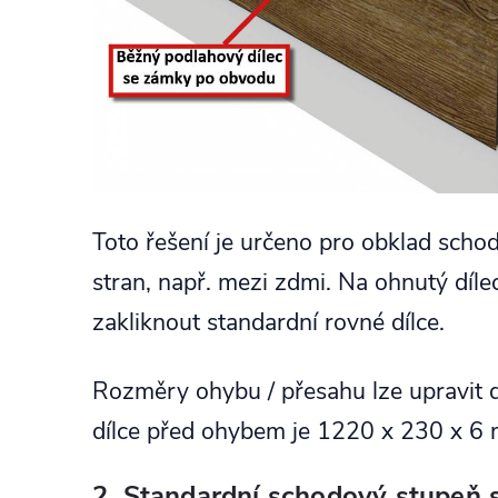
Toto řešení je určeno pro obklad sch
stran, např. mezi zdmi. Na ohnutý díle
zakliknout standardní rovné dílce.
Rozměry ohybu / přesahu lze upravit 
dílce před ohybem je 1220 x 230 x 6
2. Standardní schodový stupeň 