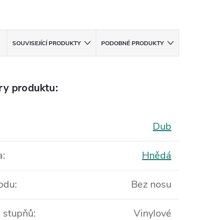
SOUVISEJÍCÍ PRODUKTY
PODOBNÉ PRODUKTY
ry produktu:
Dub
a
:
Hnědá
odu
:
Bez nosu
l stupňů
:
Vinylové