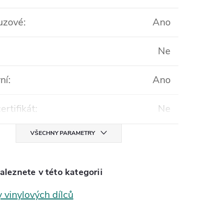
luzové
:
Ano
Ne
ní
:
Ano
ertifikát
:
Ne
VŠECHNY PARAMETRY
aleznete v této kategorii
 vinylových dílců