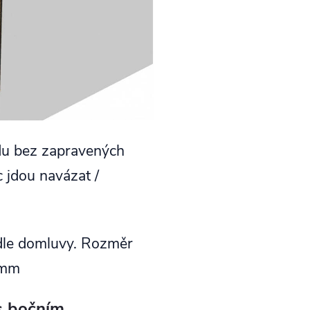
odu bez zapravených
c jdou navázat /
dle domluvy. Rozměr
 mm
s bočním