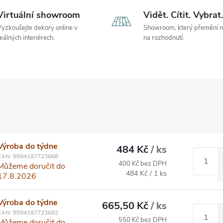
Virtuální showroom
Vidět. Cítit. Vybrat.
yzkoušejte dekory online v
Showroom, který přemění 
eálných interiérech.
na rozhodnutí.
Výroba do týdne
484 Kč
/ ks
EAN:
8594187723668
400 Kč bez DPH
Můžeme doručit do
Měrná cena:
484 Kč / 1 ks
17.8.2026
Výroba do týdne
665,50 Kč
/ ks
EAN:
8594187723682
550 Kč bez DPH
Můžeme doručit do