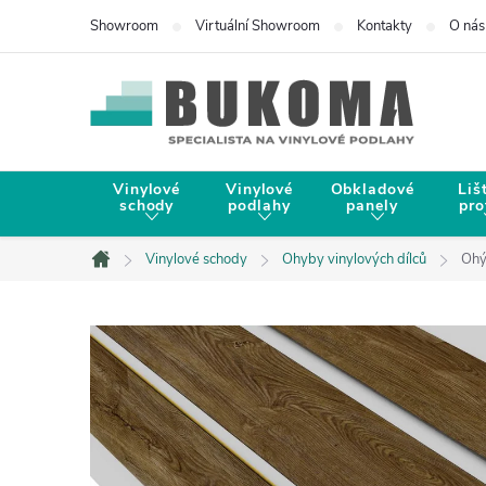
Showroom
Virtuální Showroom
Kontakty
O nás
Vinylové
Vinylové
Obkladové
Liš
schody
podlahy
panely
pro
Vinylové schody
Ohyby vinylových dílců
Ohý
Domů