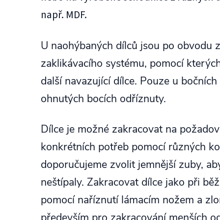
např. MDF.
U naohýbaných dílců jsou po obvodu
zaklikávacího systému, pomocí kterýc
další navazující dílce. Pouze u bočníc
ohnutých bocích odříznuty.
Dílce je možné zakracovat na požado
konkrétních potřeb pomocí různých kot
doporučujeme zvolit jemnější zuby, aby
neštípaly. Zakracovat dílce jako při b
pomocí naříznutí lámacím nožem a z
především pro zakracování menších o