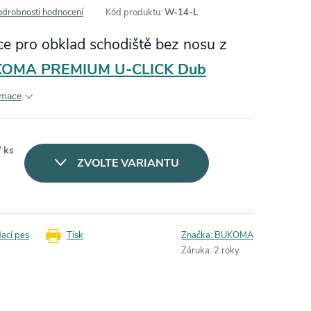
odrobnosti hodnocení
Kód produktu:
W-14-L
ce pro obklad schodiště bez nosu z
OMA PREMIUM U-CLICK Dub
rmace
/ ks
ZVOLTE VARIANTU
dací pes
Tisk
Značka:
BUKOMA
Záruka
:
2 roky