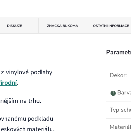
DISKUZE
ZNAČKA
BUKOMA
OSTATNÍ INFORMACE
Paramet
 z vinylové podlahy
Dekor
:
rodní
.
Barv
?
tnějším na trhu.
Typ sch
yrovnanému podkladu
Materiá
deskových materiálu,