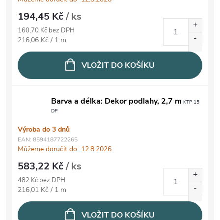
194,45 Kč
/ ks
160,70 Kč bez DPH
Měrná cena:
216,06 Kč / 1 m
VLOŽIT DO KOŠÍKU
Barva a délka: Dekor podlahy, 2,7 m
KTP 15
DP
Výroba do 3 dnů
EAN:
8594187722265
Můžeme doručit do
12.8.2026
583,22 Kč
/ ks
482 Kč bez DPH
Měrná cena:
216,01 Kč / 1 m
VLOŽIT DO KOŠÍKU