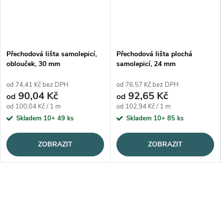
Přechodová lišta samolepicí,
Přechodová lišta plochá
oblouček, 30 mm
samolepicí, 24 mm
od 74,41 Kč bez DPH
od 76,57 Kč bez DPH
90,04 Kč
92,65 Kč
od
od
Měrná cena:
Měrná cena:
od 100,04 Kč / 1 m
od 102,94 Kč / 1 m
Skladem 10+
49 ks
Skladem 10+
85 ks
ZOBRAZIT
ZOBRAZIT