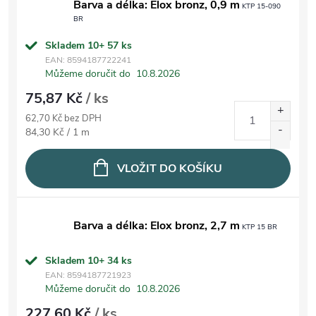
Barva a délka: Elox bronz, 0,9 m
KTP 15-090
BR
Skladem 10+
57 ks
EAN:
8594187722241
Můžeme doručit do
10.8.2026
75,87 Kč
/ ks
62,70 Kč bez DPH
Měrná cena:
84,30 Kč / 1 m
VLOŽIT DO KOŠÍKU
Barva a délka: Elox bronz, 2,7 m
KTP 15 BR
Skladem 10+
34 ks
EAN:
8594187721923
Můžeme doručit do
10.8.2026
227,60 Kč
/ ks