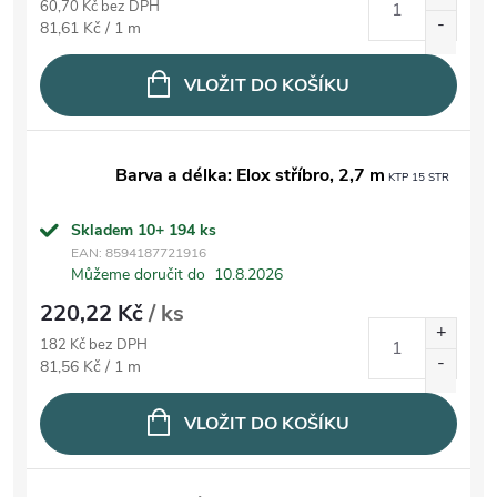
60,70 Kč bez DPH
Měrná cena:
81,61 Kč / 1 m
VLOŽIT DO KOŠÍKU
Barva a délka: Elox stříbro, 2,7 m
KTP 15 STR
Skladem 10+
194 ks
EAN:
8594187721916
Můžeme doručit do
10.8.2026
220,22 Kč
/ ks
182 Kč bez DPH
Měrná cena:
81,56 Kč / 1 m
VLOŽIT DO KOŠÍKU