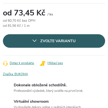
od
73,45 Kč
/ ks
od
60,70 Kč
bez DPH
Měrná cena:
od 81,56 Kč / 1 m
ZVOLTE VARIANTU
Dotaz k produktu
Hlídací pes
Značka:
BUKOMA
Dokonale obložené schodiště.
Profesionální výsledek, který uvidíte na první krok.
Virtuální showroom
Vyzkoušejte dekory online v reálných interiérech.