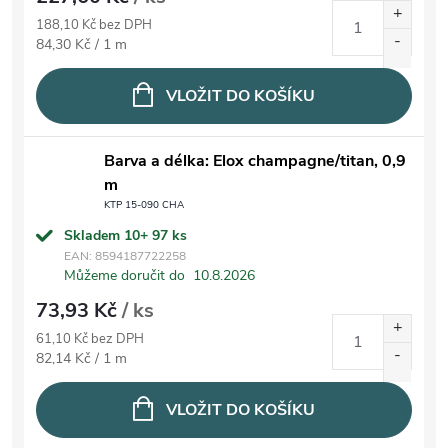
188,10 Kč bez DPH
Měrná cena:
84,30 Kč / 1 m
VLOŽIT DO KOŠÍKU
Barva a délka: Elox champagne/titan, 0,9
m
KTP 15-090 CHA
Skladem 10+
97 ks
EAN:
8594187722258
Můžeme doručit do
10.8.2026
73,93 Kč
/ ks
61,10 Kč bez DPH
Měrná cena:
82,14 Kč / 1 m
VLOŽIT DO KOŠÍKU