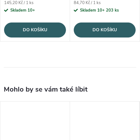
Měrná cena:
Měrná cena:
145,20 Kč / 1 ks
84,70 Kč / 1 ks
Skladem 10+
Skladem 10+
203 ks
DO KOŠÍKU
DO KOŠÍKU