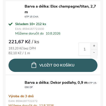
Barva a délka: Elox champagne/titan, 2,7
m
KTP 15 CHA
Skladem 10+
212 ks
EAN:
8594187721930
Můžeme doručit do
10.8.2026
221,67 Kč
/ ks
183,20 Kč bez DPH
Měrná cena:
82,10 Kč / 1 m
VLOŽIT DO KOŠÍKU
Barva a délka: Dekor podlahy, 0,9 m
KTP 15-
090 DP
Výroba do 3 dnů
EAN:
8594187722272
Můžeme doručit do
12.8.2026