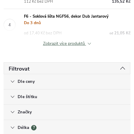
112 Kč bez DPH
135,52 Kč
F6 - Soklová lišta NGF56, dekor Dub Jantarový
Do 3 dnů
od 17,40 Kč bez DPH
21,05 Kč
od
Zobrazit více produktů
Filtrovat
Dle ceny
Dle štítku
Značky
Délka
?