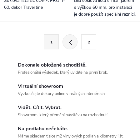
Soklová lišta BUKOMA PROFI-
Bílá soklová lišta s HDF jádrem
60, dekor Travertine
s výškou 60 mm, pro instalaci
je dobré použít speciální raznici.
Ovládací prvky výpisu
Stránkování
1
2
Dokonale obložené schodiště.
Profesionální výsledek, který uvidíte na první krok.
Virtuální showroom
Vyzkoušejte dekory online v reálných interiérech.
Vidět. Cítit. Vybrat.
Showroom, který přemění návštěvu na rozhodnutí.
Na podlahu nečekáte.
Máme skladem tisíce m2 vinylových podlah a kilometry lišt.