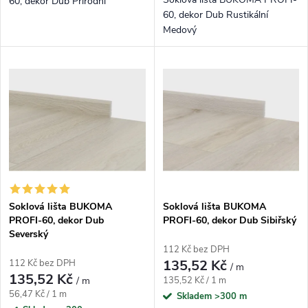
60, dekor Dub Přírodní
60, dekor Dub Rustikální
Medový
Soklová lišta BUKOMA
Soklová lišta BUKOMA
PROFI-60, dekor Dub
PROFI-60, dekor Dub Sibiřský
Severský
112 Kč bez DPH
135,52 Kč
112 Kč bez DPH
/ m
135,52 Kč
Měrná cena:
/ m
135,52 Kč / 1 m
Měrná cena:
56,47 Kč / 1 m
Skladem
>300 m