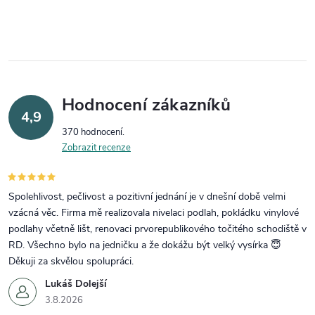
Hodnocení zákazníků
4,9
370 hodnocení
Zobrazit recenze
Spolehlivost, pečlivost a pozitivní jednání je v dnešní době velmi
vzácná věc. Firma mě realizovala nivelaci podlah, pokládku vinylové
podlahy včetně lišt, renovaci prvorepublikového točitého schodiště v
RD. Všechno bylo na jedničku a že dokážu být velký vysírka 😇
Děkuji za skvělou spolupráci.
Lukáš Dolejší
3.8.2026