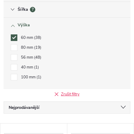
Šířka
?
Výška
60 mm
38
80 mm
19
56 mm
48
40 mm
1
100 mm
1
Zrušit filtry
Řazení produktů
Nejprodávanější
Nejlevnější
Výpis produktů
Nejdražší