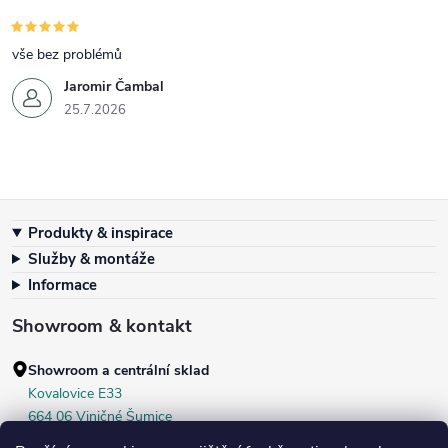
vše bez problémů
Jaromir Čambal
25.7.2026
Zápatí
Produkty & inspirace
Služby & montáže
Informace
Showroom & kontakt
Showroom a centrální sklad
Kovalovice E33
664 06 Viničné Šumice
okr. Brno‑venkov, ČR