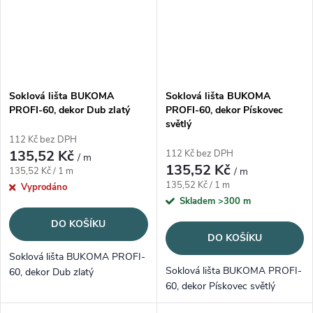
Soklová lišta BUKOMA
Soklová lišta BUKOMA
PROFI-60, dekor Dub zlatý
PROFI-60, dekor Pískovec
světlý
112 Kč bez DPH
135,52 Kč
112 Kč bez DPH
/ m
135,52 Kč
Měrná cena:
135,52 Kč / 1 m
/ m
Měrná cena:
135,52 Kč / 1 m
Vyprodáno
Skladem
>300 m
DO KOŠÍKU
DO KOŠÍKU
Soklová lišta BUKOMA PROFI-
Soklová lišta BUKOMA PROFI-
60, dekor Dub zlatý
60, dekor Pískovec světlý