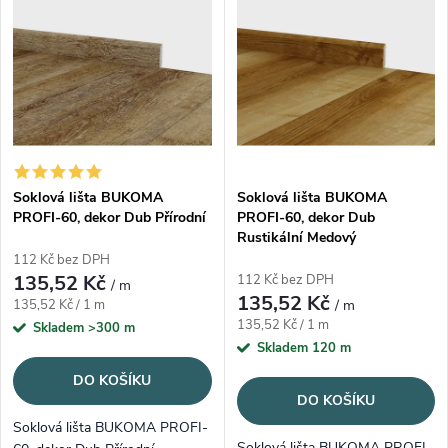
Abecedně
Soklová lišta BUKOMA
Soklová lišta BUKOMA
PROFI-60, dekor Dub Přírodní
PROFI-60, dekor Dub
Rustikální Medový
112 Kč bez DPH
135,52 Kč
112 Kč bez DPH
/ m
135,52 Kč
Měrná cena:
135,52 Kč / 1 m
/ m
Měrná cena:
135,52 Kč / 1 m
Skladem
>300 m
Skladem
120 m
DO KOŠÍKU
DO KOŠÍKU
Soklová lišta BUKOMA PROFI-
Soklová lišta BUKOMA PROFI-