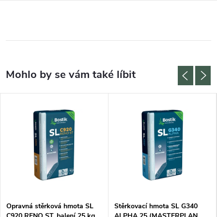
Opravná stěrková hmota SL
Stěrkovací hmota SL G340
C920 RENO ST, balení 25 kg
ALPHA 25 (MASTERPLAN