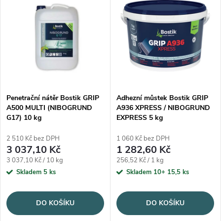
Penetrační nátěr Bostik GRIP
Adhezní můstek Bostik GRIP
A500 MULTI (NIBOGRUND
A936 XPRESS / NIBOGRUND
G17) 10 kg
EXPRESS 5 kg
2 510 Kč bez DPH
1 060 Kč bez DPH
3 037,10 Kč
1 282,60 Kč
Měrná cena:
Měrná cena:
3 037,10 Kč / 10 kg
256,52 Kč / 1 kg
Skladem
5 ks
Skladem 10+
15,5 ks
DO KOŠÍKU
DO KOŠÍKU