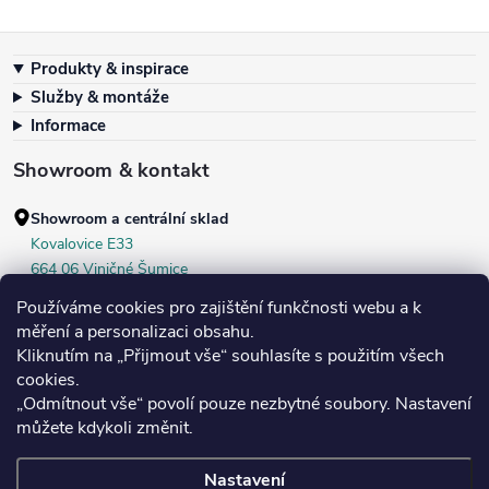
Zápatí
Produkty & inspirace
Služby & montáže
Informace
Showroom & kontakt
Showroom a centrální sklad
Kovalovice E33
664 06 Viničné Šumice
okr. Brno‑venkov, ČR
Používáme cookies pro zajištění funkčnosti webu a k
+420 604 536 499
měření a personalizaci obsahu.
Kliknutím na „Přijmout vše“ souhlasíte s použitím všech
Po–Pá:
7:30–16:00
cookies.
Středa:
do 18:00
„Odmítnout vše“ povolí pouze nezbytné soubory. Nastavení
Sobota:
8:00–10:00
můžete kdykoli změnit.
Nastavení