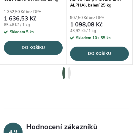
ALPHA), balení 25 kg
1 352,50 Kč bez DPH
1 636,53 Kč
907,50 Kč bez DPH
1 098,08 Kč
Měrná cena:
65,46 Kč / 1 kg
Měrná cena:
43,92 Kč / 1 kg
Skladem
5 ks
Skladem 10+
55 ks
DO KOŠÍKU
DO KOŠÍKU
Hodnocení zákazníků
4,9