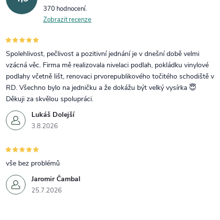
370 hodnocení
Zobrazit recenze
Spolehlivost, pečlivost a pozitivní jednání je v dnešní době velmi
vzácná věc. Firma mě realizovala nivelaci podlah, pokládku vinylové
podlahy včetně lišt, renovaci prvorepublikového točitého schodiště v
RD. Všechno bylo na jedničku a že dokážu být velký vysírka 😇
Děkuji za skvělou spolupráci.
Lukáš Dolejší
3.8.2026
vše bez problémů
Jaromir Čambal
25.7.2026