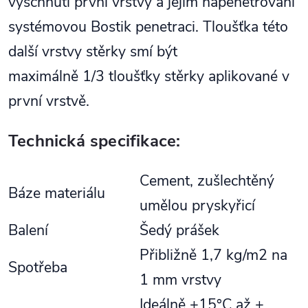
vyschnutí první vrstvy a jejím napenetrování
systémovou Bostik penetraci. Tloušťka této
další vrstvy stěrky smí být
maximálně 1/3 tloušťky stěrky aplikované v
první vrstvě.
Technická specifikace:
Cement, zušlechtěný
Báze materiálu
umělou pryskyřicí
Balení
Šedý prášek
Přibližně 1,7 kg/m2 na
Spotřeba
1 mm vrstvy
Ideálně +15°C až +