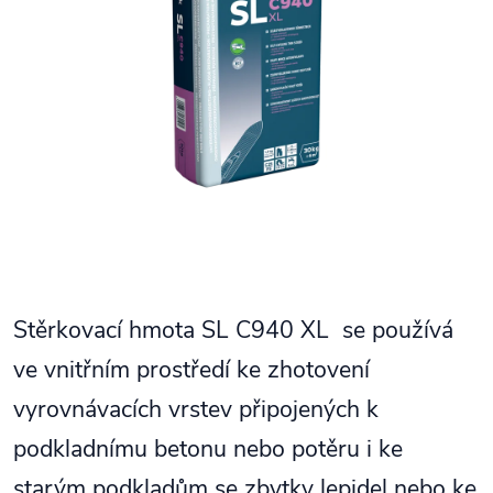
Stěrkovací hmota SL C940 XL se používá
ve vnitřním prostředí ke zhotovení
vyrovnávacích vrstev připojených k
podkladnímu betonu nebo potěru i ke
starým podkladům se zbytky lepidel nebo ke