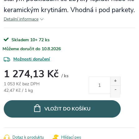
keramickým krytinám. Vhodná i pod parkety.
Detailní informace
Skladem 10+
72 ks
10.8.2026
Možnosti doručení
1 274,13 Kč
/ ks
1 053 Kč bez DPH
Měrná cena:
42,47 Kč / 1 kg
VLOŽIT DO KOŠÍKU
Dotaz k produktu
Hlídací pes