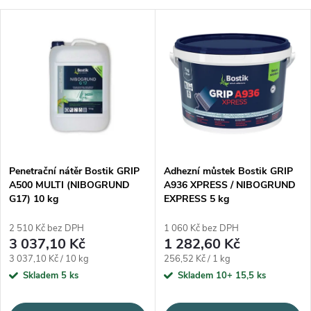
Penetrační nátěr Bostik GRIP
Adhezní můstek Bostik GRIP
A500 MULTI (NIBOGRUND
A936 XPRESS / NIBOGRUND
G17) 10 kg
EXPRESS 5 kg
2 510 Kč bez DPH
1 060 Kč bez DPH
3 037,10 Kč
1 282,60 Kč
Měrná cena:
Měrná cena:
3 037,10 Kč / 10 kg
256,52 Kč / 1 kg
Skladem
5 ks
Skladem 10+
15,5 ks