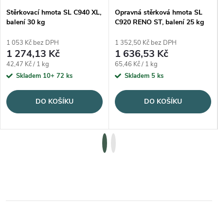
Stěrkovací hmota SL C940 XL,
Opravná stěrková hmota SL
balení 30 kg
C920 RENO ST, balení 25 kg
1 053 Kč bez DPH
1 352,50 Kč bez DPH
1 274,13 Kč
1 636,53 Kč
Měrná cena:
Měrná cena:
42,47 Kč / 1 kg
65,46 Kč / 1 kg
Skladem 10+
72 ks
Skladem
5 ks
DO KOŠÍKU
DO KOŠÍKU