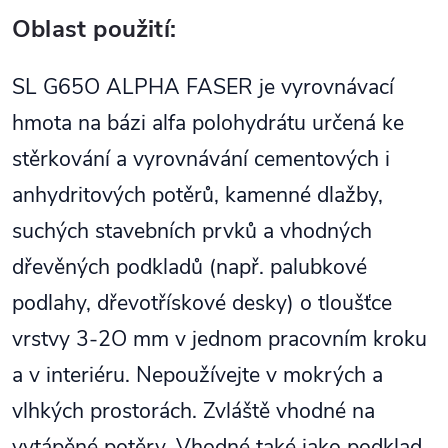
Oblast použití:
SL G65O ALPHA FASER je vyrovnávací
hmota na bázi alfa polohydrátu určená ke
stěrkování a vyrovnávání cementových i
anhydritových potěrů, kamenné dlažby,
suchých stavebních prvků a vhodných
dřevěných podkladů (např. palubkové
podlahy, dřevotřískové desky) o tloušťce
vrstvy 3-2O mm v jednom pracovním kroku
a v interiéru. Nepoužívejte v mokrých a
vlhkých prostorách. Zvláště vhodné na
vytápěné potěry. Vhodné také jako podklad