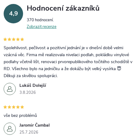
Hodnocení zákazníků
4,9
370 hodnocení
Zobrazit recenze
Spolehlivost, pečlivost a pozitivní jednání je v dnešní době velmi
vzácná věc. Firma mě realizovala nivelaci podlah, pokládku vinylové
podlahy včetně lišt, renovaci prvorepublikového točitého schodiště v
RD. Všechno bylo na jedničku a že dokážu být velký vysírka 😇
Děkuji za skvělou spolupráci.
Lukáš Dolejší
3.8.2026
vše bez problémů
Jaromir Čambal
25.7.2026