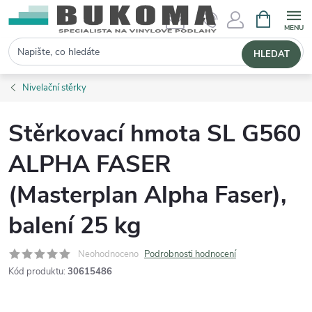
NÁKUPNÍ 
Hledat
HLEDAT
Nivelační stěrky
Stěrkovací hmota SL G560
ALPHA FASER
(Masterplan Alpha Faser),
balení 25 kg
Neohodnoceno
Podrobnosti hodnocení
Kód produktu:
30615486