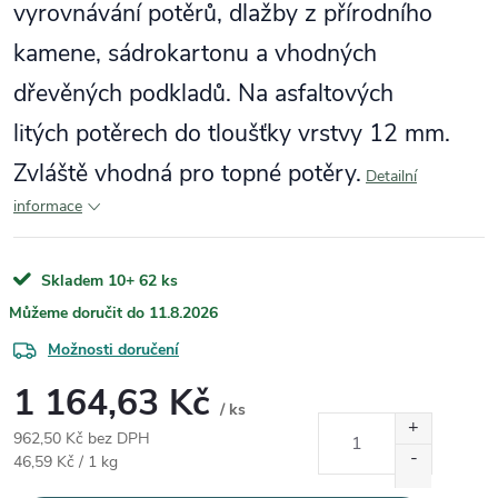
vyrovnávání potěrů, dlažby z přírodního
kamene, sádrokartonu a vhodných
dřevěných podkladů. Na asfaltových
litých potěrech do tloušťky vrstvy 12 mm.
Zvláště vhodná pro topné potěry.
Detailní
informace
Skladem 10+
62 ks
11.8.2026
Možnosti doručení
1 164,63 Kč
/ ks
962,50 Kč bez DPH
Měrná cena:
46,59 Kč / 1 kg