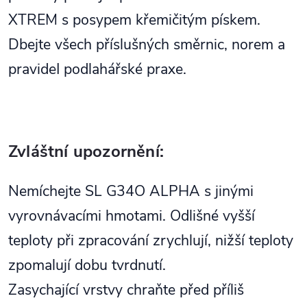
XTREM s posypem křemičitým pískem.
Dbejte všech příslušných směrnic, norem a
pravideI podlahářské praxe.
Zvláštní upozornění:
Nemíchejte SL G34O ALPHA s jinými
vyrovnávacími hmotami. Odlišné vyšší
teploty při zpracování zrychlují, nižší teploty
zpomalují dobu tvrdnutí.
Zasychající vrstvy chraňte před příliš