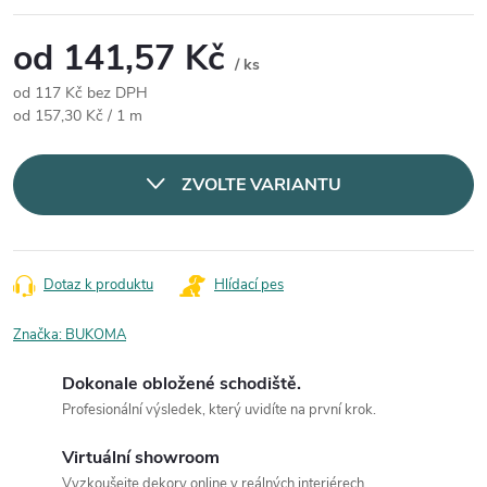
od
141,57 Kč
/ ks
od
117 Kč
bez DPH
Měrná cena:
od 157,30 Kč / 1 m
ZVOLTE VARIANTU
Dotaz k produktu
Hlídací pes
Značka:
BUKOMA
Dokonale obložené schodiště.
Profesionální výsledek, který uvidíte na první krok.
Virtuální showroom
Vyzkoušejte dekory online v reálných interiérech.