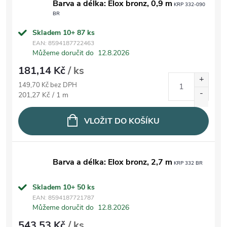
Barva a délka: Elox bronz, 0,9 m
KRP 332-090
BR
Skladem 10+
87 ks
EAN:
8594187722463
Můžeme doručit do
12.8.2026
181,14 Kč
/ ks
149,70 Kč bez DPH
Měrná cena:
201,27 Kč / 1 m
VLOŽIT DO KOŠÍKU
Barva a délka: Elox bronz, 2,7 m
KRP 332 BR
Skladem 10+
50 ks
EAN:
8594187721787
Můžeme doručit do
12.8.2026
543,53 Kč
/ ks