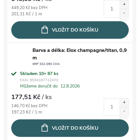
449,20 Kč bez DPH
Měrná cena:
201,31 Kč / 1 m
VLOŽIT DO KOŠÍKU
Barva a délka: Elox champagne/titan, 0,9
m
KRP 332-090 CHA
Skladem 10+
87 ks
EAN:
8594187722470
Můžeme doručit do
12.8.2026
177,51 Kč
/ ks
146,70 Kč bez DPH
Měrná cena:
197,23 Kč / 1 m
VLOŽIT DO KOŠÍKU