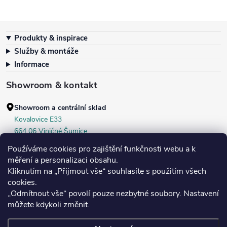
Zápatí
Produkty & inspirace
Služby & montáže
Informace
Showroom & kontakt
Showroom a centrální sklad
Kovalovice E33
664 06 Viničné Šumice
okr. Brno‑venkov, ČR
Používáme cookies pro zajištění funkčnosti webu a k
+420 604 536 499
měření a personalizaci obsahu.
Kliknutím na „Přijmout vše“ souhlasíte s použitím všech
Po–Pá:
7:30–16:00
cookies.
Středa:
do 18:00
„Odmítnout vše“ povolí pouze nezbytné soubory. Nastavení
Sobota:
8:00–10:00
můžete kdykoli změnit.