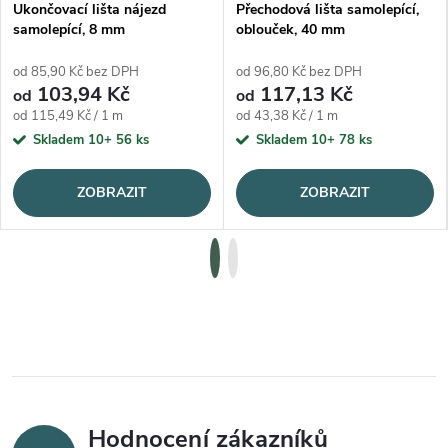
Ukončovací lišta nájezd
Přechodová lišta samolepící,
samolepící, 8 mm
oblouček, 40 mm
od 85,90 Kč bez DPH
od 96,80 Kč bez DPH
103,94 Kč
117,13 Kč
od
od
Měrná cena:
Měrná cena:
od 115,49 Kč / 1 m
od 43,38 Kč / 1 m
Skladem 10+
56 ks
Skladem 10+
78 ks
ZOBRAZIT
ZOBRAZIT
Hodnocení zákazníků