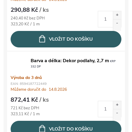
290,88 Kč
/ ks
240,40 Kč bez DPH
Měrná cena:
323,20 Kč / 1 m
VLOŽIT DO KOŠÍKU
Barva a délka: Dekor podlahy, 2,7 m
KRP
332 DP
Výroba do 3 dnů
EAN:
8594187722449
Můžeme doručit do
14.8.2026
872,41 Kč
/ ks
721 Kč bez DPH
Měrná cena:
323,11 Kč / 1 m
VLOŽIT DO KOŠÍKU