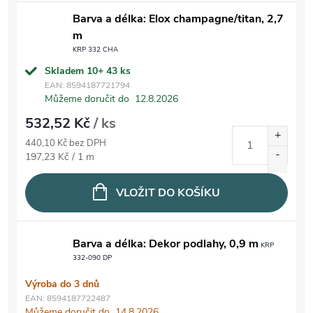
Barva a délka: Elox champagne/titan, 2,7
m
KRP 332 CHA
Skladem 10+
43 ks
EAN:
8594187721794
Můžeme doručit do
12.8.2026
532,52 Kč
/ ks
440,10 Kč bez DPH
Měrná cena:
197,23 Kč / 1 m
VLOŽIT DO KOŠÍKU
Barva a délka: Dekor podlahy, 0,9 m
KRP
332-090 DP
Výroba do 3 dnů
EAN:
8594187722487
Můžeme doručit do
14.8.2026