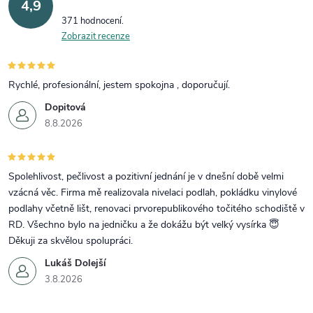
4,9
371 hodnocení
Zobrazit recenze
Rychlé, profesionální, jestem spokojna , doporučují.
Dopitová
8.8.2026
Spolehlivost, pečlivost a pozitivní jednání je v dnešní době velmi
vzácná věc. Firma mě realizovala nivelaci podlah, pokládku vinylové
podlahy včetně lišt, renovaci prvorepublikového točitého schodiště v
RD. Všechno bylo na jedničku a že dokážu být velký vysírka 😇
Děkuji za skvělou spolupráci.
Lukáš Dolejší
3.8.2026