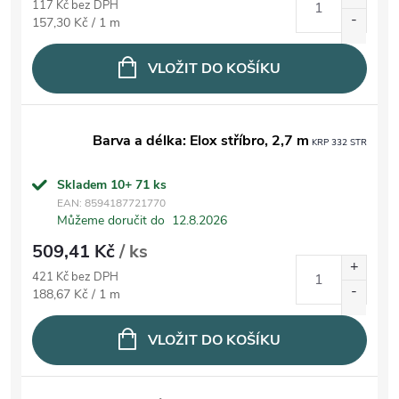
117 Kč bez DPH
Měrná cena:
157,30 Kč / 1 m
VLOŽIT DO KOŠÍKU
Barva a délka: Elox stříbro, 2,7 m
KRP 332 STR
Skladem 10+
71 ks
EAN:
8594187721770
Můžeme doručit do
12.8.2026
509,41 Kč
/ ks
421 Kč bez DPH
Měrná cena:
188,67 Kč / 1 m
VLOŽIT DO KOŠÍKU