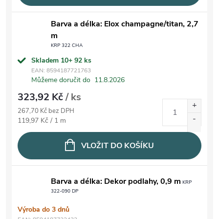
Barva a délka: Elox champagne/titan, 2,7
m
KRP 322 CHA
Skladem 10+
92 ks
EAN:
8594187721763
Můžeme doručit do
11.8.2026
323,92 Kč
/ ks
267,70 Kč bez DPH
Měrná cena:
119,97 Kč / 1 m
VLOŽIT DO KOŠÍKU
Barva a délka: Dekor podlahy, 0,9 m
KRP
322-090 DP
Výroba do 3 dnů