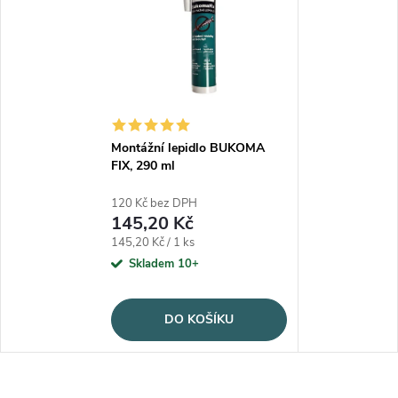
Montážní lepidlo BUKOMA
FIX, 290 ml
120 Kč bez DPH
145,20 Kč
Měrná cena:
145,20 Kč / 1 ks
Skladem 10+
DO KOŠÍKU