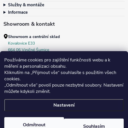
Služby & montáže
Informace
Showroom & kontakt
Showroom a centrální sklad
Kovalovice E33
664 06 Viničné Šumice
okr. Brno‑venkov, ČR
Používáme cookies pro zajištění funkčnosti webu a k
+420 604 536 499
měření a personalizaci obsahu.
Kliknutím na „Přijmout vše“ souhlasíte s použitím všech
Po–Pá:
7:30–16:00
cookies.
Středa:
do 18:00
„Odmítnout vše“ povolí pouze nezbytné soubory. Nastavení
Sobota:
8:00–10:00
můžete kdykoli změnit.
Nastavení
Copyright 2026
Bukoma
. Všechna práva vyhrazena.
Upravit nastavení
cookies
Vybrat
Odmítnout
Souhlasím
Ukončovací lišta nájezd samolepící, 8 mm