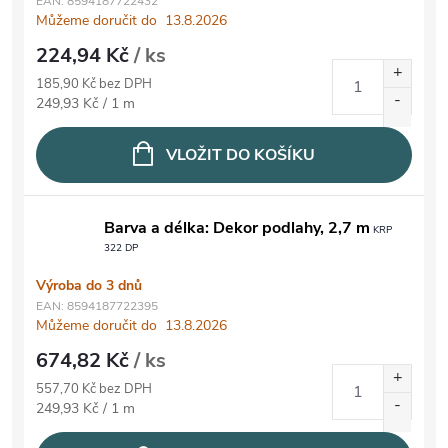
EAN:
8594187722432
Můžeme doručit do
13.8.2026
224,94 Kč
/ ks
185,90 Kč bez DPH
Měrná cena:
249,93 Kč / 1 m
VLOŽIT DO KOŠÍKU
Barva a délka: Dekor podlahy, 2,7 m
KRP
322 DP
Výroba do 3 dnů
EAN:
8594187722395
Můžeme doručit do
13.8.2026
674,82 Kč
/ ks
557,70 Kč bez DPH
Měrná cena:
249,93 Kč / 1 m