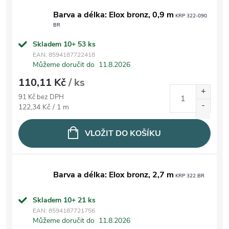
Barva a délka: Elox bronz, 0,9 m
KRP 322-090
BR
Skladem 10+
53 ks
EAN:
8594187722418
Můžeme doručit do
11.8.2026
110,11 Kč
/ ks
91 Kč bez DPH
Měrná cena:
122,34 Kč / 1 m
VLOŽIT DO KOŠÍKU
Barva a délka: Elox bronz, 2,7 m
KRP 322 BR
Skladem 10+
21 ks
EAN:
8594187721756
Můžeme doručit do
11.8.2026