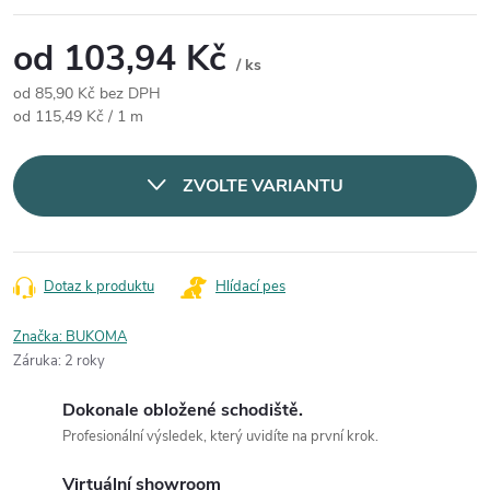
od
103,94 Kč
/ ks
od
85,90 Kč
bez DPH
Měrná cena:
od 115,49 Kč / 1 m
ZVOLTE VARIANTU
Dotaz k produktu
Hlídací pes
Značka:
BUKOMA
Záruka
:
2 roky
Dokonale obložené schodiště.
Profesionální výsledek, který uvidíte na první krok.
Virtuální showroom