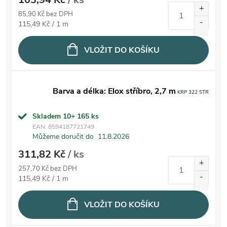
85,90 Kč bez DPH
Měrná cena:
115,49 Kč / 1 m
VLOŽIT DO KOŠÍKU
Barva a délka: Elox stříbro, 2,7 m
KRP 322 STR
Skladem 10+
165 ks
EAN:
8594187721749
Můžeme doručit do
11.8.2026
311,82 Kč
/ ks
257,70 Kč bez DPH
Měrná cena:
115,49 Kč / 1 m
VLOŽIT DO KOŠÍKU