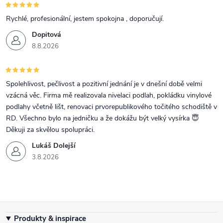
Rychlé, profesionální, jestem spokojna , doporučují.
Dopitová
8.8.2026
Spolehlivost, pečlivost a pozitivní jednání je v dnešní době velmi
vzácná věc. Firma mě realizovala nivelaci podlah, pokládku vinylové
podlahy včetně lišt, renovaci prvorepublikového točitého schodiště v
RD. Všechno bylo na jedničku a že dokážu být velký vysírka 😇
Děkuji za skvělou spolupráci.
Lukáš Dolejší
3.8.2026
Zápatí
Produkty & inspirace