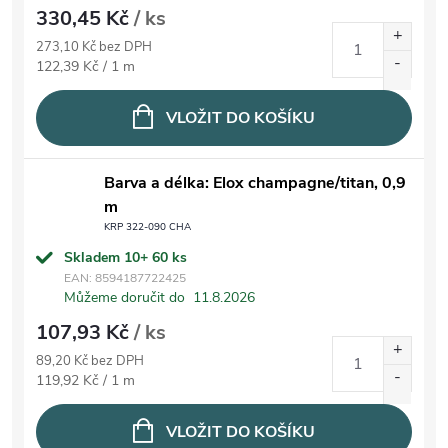
330,45 Kč
/ ks
273,10 Kč bez DPH
Měrná cena:
122,39 Kč / 1 m
VLOŽIT DO KOŠÍKU
Barva a délka: Elox champagne/titan, 0,9
m
KRP 322-090 CHA
Skladem 10+
60 ks
EAN:
8594187722425
Můžeme doručit do
11.8.2026
107,93 Kč
/ ks
89,20 Kč bez DPH
Měrná cena:
119,92 Kč / 1 m
VLOŽIT DO KOŠÍKU