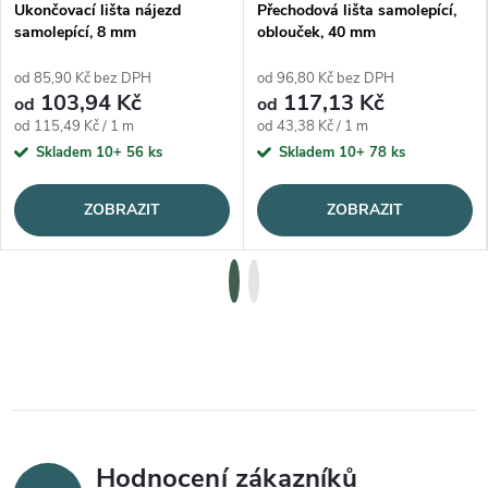
Ukončovací lišta nájezd
Přechodová lišta samolepící,
samolepící, 8 mm
oblouček, 40 mm
od 85,90 Kč bez DPH
od 96,80 Kč bez DPH
103,94 Kč
117,13 Kč
od
od
Měrná cena:
Měrná cena:
od 115,49 Kč / 1 m
od 43,38 Kč / 1 m
Skladem 10+
56 ks
Skladem 10+
78 ks
ZOBRAZIT
ZOBRAZIT
Hodnocení zákazníků