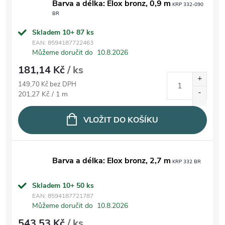
Barva a délka: Elox bronz, 0,9 m
KRP 332-090
BR
Skladem 10+
87 ks
EAN:
8594187722463
Můžeme doručit do
10.8.2026
181,14 Kč
/ ks
149,70 Kč bez DPH
Měrná cena:
201,27 Kč / 1 m
VLOŽIT DO KOŠÍKU
Barva a délka: Elox bronz, 2,7 m
KRP 332 BR
Skladem 10+
50 ks
EAN:
8594187721787
Můžeme doručit do
10.8.2026
543,53 Kč
/ ks