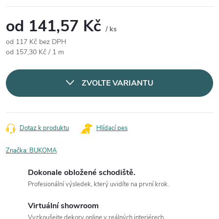
od
141,57 Kč
/ ks
od
117 Kč
bez DPH
Měrná cena:
od 157,30 Kč / 1 m
ZVOLTE VARIANTU
Dotaz k produktu
Hlídací pes
Značka:
BUKOMA
Dokonale obložené schodiště.
Profesionální výsledek, který uvidíte na první krok.
Virtuální showroom
Vyzkoušejte dekory online v reálných interiérech.