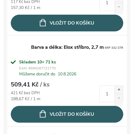
117 Kč bez DPH
Měrná cena:
157,30 Kč / 1 m
VLOŽIT DO KOŠÍKU
Barva a délka: Elox stříbro, 2,7 m
KRP 332 STR
Skladem 10+
71 ks
EAN:
8594187721770
Můžeme doručit do
10.8.2026
509,41 Kč
/ ks
421 Kč bez DPH
Měrná cena:
188,67 Kč / 1 m
VLOŽIT DO KOŠÍKU