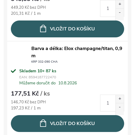
449,20 Kč bez DPH
Měrná cena:
201,31 Kč / 1 m
VLOŽIT DO KOŠÍKU
Barva a délka: Elox champagne/titan, 0,9
m
KRP 332-090 CHA
Skladem 10+
87 ks
EAN:
8594187722470
Můžeme doručit do
10.8.2026
177,51 Kč
/ ks
146,70 Kč bez DPH
Měrná cena:
197,23 Kč / 1 m
VLOŽIT DO KOŠÍKU