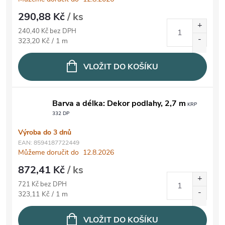
290,88 Kč
/ ks
240,40 Kč bez DPH
Měrná cena:
323,20 Kč / 1 m
VLOŽIT DO KOŠÍKU
Barva a délka: Dekor podlahy, 2,7 m
KRP
332 DP
Výroba do 3 dnů
EAN:
8594187722449
Můžeme doručit do
12.8.2026
872,41 Kč
/ ks
721 Kč bez DPH
Měrná cena:
323,11 Kč / 1 m
VLOŽIT DO KOŠÍKU