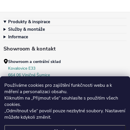
Zápatí
Produkty & inspirace
Služby & montáže
Informace
Showroom & kontakt
Showroom a centrální sklad
Kovalovice E33
664 06 Viničné Šumice
okr. Brno‑venkov, ČR
Používáme cookies pro zajištění funkčnosti webu a k
+420 604 536 499
měření a personalizaci obsahu.
Kliknutím na „Přijmout vše“ souhlasíte s použitím všech
Po–Pá:
7:30–16:00
cookies.
Středa:
do 18:00
„Odmítnout vše“ povolí pouze nezbytné soubory. Nastavení
Sobota:
8:00–10:00
můžete kdykoli změnit.