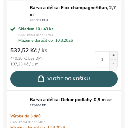
Barva a délka: Elox champagne/titan, 2,7
m
KRP 332 CHA
Skladem 10+
43 ks
EAN:
8594187721794
Můžeme doručit do
10.8.2026
532,52 Kč
/ ks
440,10 Kč bez DPH
Měrná cena:
197,23 Kč / 1 m
VLOŽIT DO KOŠÍKU
Barva a délka: Dekor podlahy, 0,9 m
KRP
332-090 DP
Výroba do 3 dnů
EAN:
8594187722487
Můžeme doručit do
12.8.2026