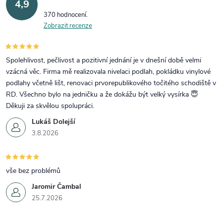
4,9
370 hodnocení
Zobrazit recenze
Spolehlivost, pečlivost a pozitivní jednání je v dnešní době velmi
vzácná věc. Firma mě realizovala nivelaci podlah, pokládku vinylové
podlahy včetně lišt, renovaci prvorepublikového točitého schodiště v
RD. Všechno bylo na jedničku a že dokážu být velký vysírka 😇
Děkuji za skvělou spolupráci.
Lukáš Dolejší
3.8.2026
vše bez problémů
Jaromir Čambal
25.7.2026