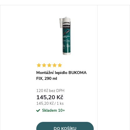
Montážní lepidlo BUKOMA
FIX, 290 ml
120 Kč bez DPH
145,20 Kč
Měrná cena:
145,20 Kč / 1 ks
Skladem 10+
DO KOŠÍKU