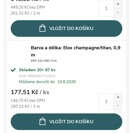
449,20 Kč bez DPH
Měrná cena:
201,31 Kč / 1 m
VLOŽIT DO KOŠÍKU
Barva a délka: Elox champagne/titan, 0,9
m
KRP 332-090 CHA
Skladem 10+
87 ks
EAN:
8594187722470
Můžeme doručit do
10.8.2026
177,51 Kč
/ ks
146,70 Kč bez DPH
Měrná cena:
197,23 Kč / 1 m
VLOŽIT DO KOŠÍKU