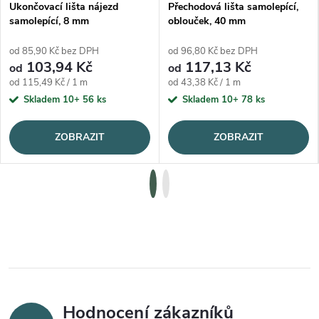
Ukončovací lišta nájezd
Přechodová lišta samolepící,
samolepící, 8 mm
oblouček, 40 mm
od 85,90 Kč bez DPH
od 96,80 Kč bez DPH
103,94 Kč
117,13 Kč
od
od
Měrná cena:
Měrná cena:
od 115,49 Kč / 1 m
od 43,38 Kč / 1 m
Skladem 10+
56 ks
Skladem 10+
78 ks
ZOBRAZIT
ZOBRAZIT
Hodnocení zákazníků