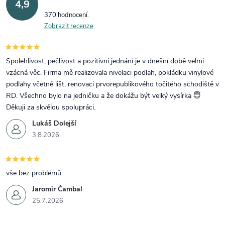
4,9
370 hodnocení
Zobrazit recenze
Spolehlivost, pečlivost a pozitivní jednání je v dnešní době velmi
vzácná věc. Firma mě realizovala nivelaci podlah, pokládku vinylové
podlahy včetně lišt, renovaci prvorepublikového točitého schodiště v
RD. Všechno bylo na jedničku a že dokážu být velký vysírka 😇
Děkuji za skvělou spolupráci.
Lukáš Dolejší
3.8.2026
vše bez problémů
Jaromir Čambal
25.7.2026