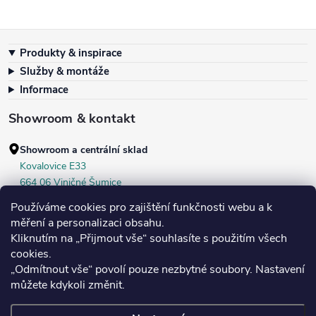
Zápatí
Produkty & inspirace
Služby & montáže
Informace
Showroom & kontakt
Showroom a centrální sklad
Kovalovice E33
664 06 Viničné Šumice
okr. Brno‑venkov, ČR
Používáme cookies pro zajištění funkčnosti webu a k
+420 604 536 499
měření a personalizaci obsahu.
Kliknutím na „Přijmout vše“ souhlasíte s použitím všech
Po–Pá:
7:30–16:00
cookies.
Středa:
do 18:00
„Odmítnout vše“ povolí pouze nezbytné soubory. Nastavení
Sobota:
8:00–10:00
můžete kdykoli změnit.