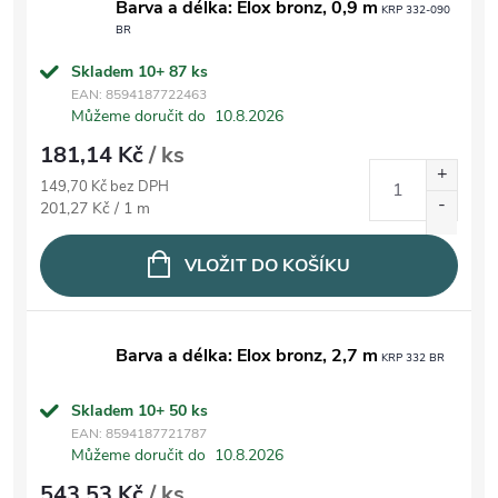
Barva a délka: Elox bronz, 0,9 m
KRP 332-090
BR
Skladem 10+
87 ks
EAN:
8594187722463
Můžeme doručit do
10.8.2026
181,14 Kč
/ ks
149,70 Kč bez DPH
Měrná cena:
201,27 Kč / 1 m
VLOŽIT DO KOŠÍKU
Barva a délka: Elox bronz, 2,7 m
KRP 332 BR
Skladem 10+
50 ks
EAN:
8594187721787
Můžeme doručit do
10.8.2026
543,53 Kč
/ ks