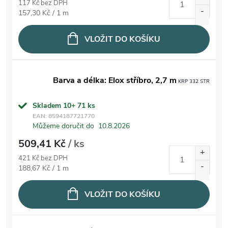
117 Kč bez DPH
Měrná cena:
157,30 Kč / 1 m
VLOŽIT DO KOŠÍKU
Barva a délka: Elox stříbro, 2,7 m
KRP 332 STR
Skladem 10+
71 ks
EAN:
8594187721770
Můžeme doručit do
10.8.2026
509,41 Kč
/ ks
421 Kč bez DPH
Měrná cena:
188,67 Kč / 1 m
VLOŽIT DO KOŠÍKU