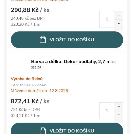
290,88 Kč
/ ks
240,40 Kč bez DPH
Měrná cena:
323,20 Kč / 1 m
VLOŽIT DO KOŠÍKU
Barva a délka: Dekor podlahy, 2,7 m
KRP
332 DP
Výroba do 3 dnů
EAN:
8594187722449
Můžeme doručit do
12.8.2026
872,41 Kč
/ ks
721 Kč bez DPH
Měrná cena:
323,11 Kč / 1 m
VLOŽIT DO KOŠÍKU