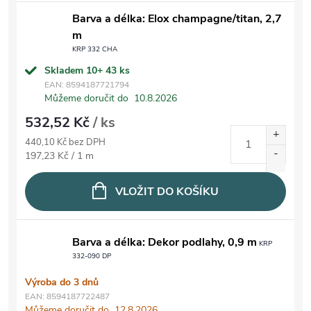
Barva a délka: Elox champagne/titan, 2,7
m
KRP 332 CHA
Skladem 10+
43 ks
EAN:
8594187721794
Můžeme doručit do
10.8.2026
532,52 Kč
/ ks
440,10 Kč bez DPH
Měrná cena:
197,23 Kč / 1 m
VLOŽIT DO KOŠÍKU
Barva a délka: Dekor podlahy, 0,9 m
KRP
332-090 DP
Výroba do 3 dnů
EAN:
8594187722487
Můžeme doručit do
12.8.2026