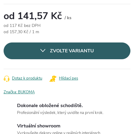
od
141,57 Kč
/ ks
od
117 Kč
bez DPH
Měrná cena:
od 157,30 Kč / 1 m
ZVOLTE VARIANTU
Dotaz k produktu
Hlídací pes
Značka:
BUKOMA
Dokonale obložené schodiště.
Profesionální výsledek, který uvidíte na první krok.
Virtuální showroom
Vyzkoušejte dekory online v reálných interiérech.