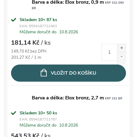
Barva a délka: Elox bronz, 0,9 m
KRP 332-090
BR
Skladem 10+
87 ks
EAN:
8594187722463
Můžeme doručit do
10.8.2026
181,14 Kč
/ ks
149,70 Kč bez DPH
Měrná cena:
201,27 Kč / 1 m
VLOŽIT DO KOŠÍKU
Barva a délka: Elox bronz, 2,7 m
KRP 332 BR
Skladem 10+
50 ks
EAN:
8594187721787
Můžeme doručit do
10.8.2026
543,53 Kč
/ ks