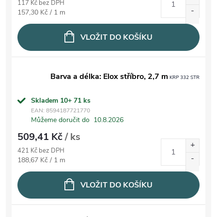
117 Kč bez DPH
Měrná cena:
157,30 Kč / 1 m
VLOŽIT DO KOŠÍKU
Barva a délka: Elox stříbro, 2,7 m
KRP 332 STR
Skladem 10+
71 ks
EAN:
8594187721770
Můžeme doručit do
10.8.2026
509,41 Kč
/ ks
421 Kč bez DPH
Měrná cena:
188,67 Kč / 1 m
VLOŽIT DO KOŠÍKU