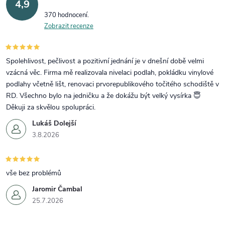
4,9
370 hodnocení
Zobrazit recenze
Spolehlivost, pečlivost a pozitivní jednání je v dnešní době velmi
vzácná věc. Firma mě realizovala nivelaci podlah, pokládku vinylové
podlahy včetně lišt, renovaci prvorepublikového točitého schodiště v
RD. Všechno bylo na jedničku a že dokážu být velký vysírka 😇
Děkuji za skvělou spolupráci.
Lukáš Dolejší
3.8.2026
vše bez problémů
Jaromir Čambal
25.7.2026