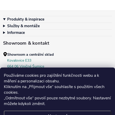
Zápatí
Produkty & inspirace
Služby & montáže
Informace
Showroom & kontakt
Showroom a centrální sklad
Kovalovice E33
664 06 Viničné Šumice
okr. Brno‑venkov, ČR
Používáme cookies pro zajištění funkčnosti webu a k
+420 604 536 499
měření a personalizaci obsahu.
Kliknutím na „Přijmout vše“ souhlasíte s použitím všech
Po–Pá:
7:30–16:00
cookies.
Středa:
do 18:00
„Odmítnout vše“ povolí pouze nezbytné soubory. Nastavení
Sobota:
8:00–10:00
můžete kdykoli změnit.