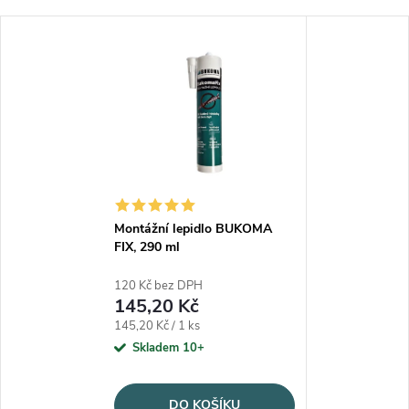
Montážní lepidlo BUKOMA
FIX, 290 ml
120 Kč bez DPH
145,20 Kč
Měrná cena:
145,20 Kč / 1 ks
Skladem 10+
DO KOŠÍKU