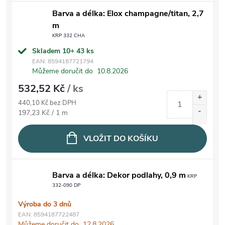
Barva a délka: Elox champagne/titan, 2,7
m
KRP 332 CHA
Skladem 10+
43 ks
EAN:
8594187721794
Můžeme doručit do
10.8.2026
532,52 Kč
/ ks
440,10 Kč bez DPH
Měrná cena:
197,23 Kč / 1 m
VLOŽIT DO KOŠÍKU
Barva a délka: Dekor podlahy, 0,9 m
KRP
332-090 DP
Výroba do 3 dnů
EAN:
8594187722487
Můžeme doručit do
12.8.2026