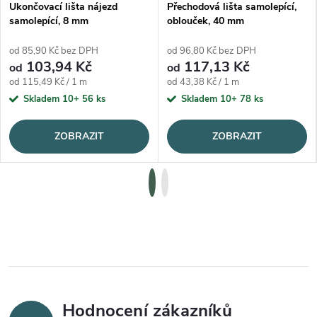
Ukončovací lišta nájezd
Přechodová lišta samolepící,
samolepící, 8 mm
oblouček, 40 mm
od 85,90 Kč bez DPH
od 96,80 Kč bez DPH
103,94 Kč
117,13 Kč
od
od
Měrná cena:
Měrná cena:
od 115,49 Kč / 1 m
od 43,38 Kč / 1 m
Skladem 10+
56 ks
Skladem 10+
78 ks
ZOBRAZIT
ZOBRAZIT
Hodnocení zákazníků