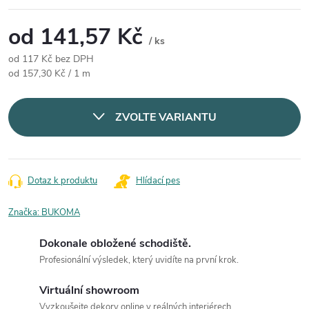
od
141,57 Kč
/ ks
od
117 Kč
bez DPH
Měrná cena:
od 157,30 Kč / 1 m
ZVOLTE VARIANTU
Dotaz k produktu
Hlídací pes
Značka:
BUKOMA
Dokonale obložené schodiště.
Profesionální výsledek, který uvidíte na první krok.
Virtuální showroom
Vyzkoušejte dekory online v reálných interiérech.