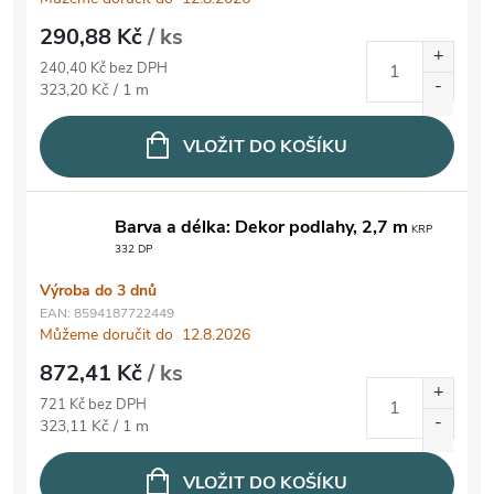
290,88 Kč
/ ks
240,40 Kč bez DPH
Měrná cena:
323,20 Kč / 1 m
VLOŽIT DO KOŠÍKU
Barva a délka: Dekor podlahy, 2,7 m
KRP
332 DP
Výroba do 3 dnů
EAN:
8594187722449
Můžeme doručit do
12.8.2026
872,41 Kč
/ ks
721 Kč bez DPH
Měrná cena:
323,11 Kč / 1 m
VLOŽIT DO KOŠÍKU