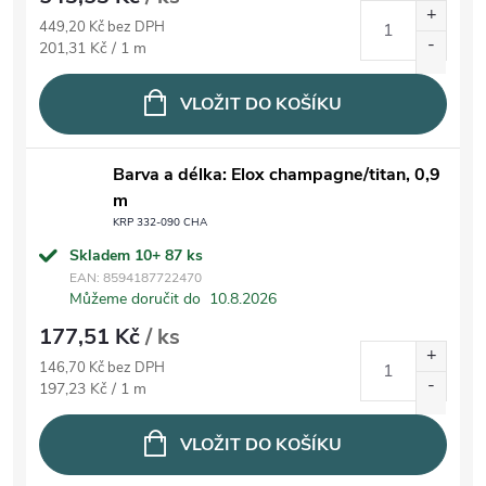
449,20 Kč bez DPH
Měrná cena:
201,31 Kč / 1 m
VLOŽIT DO KOŠÍKU
Barva a délka: Elox champagne/titan, 0,9
m
KRP 332-090 CHA
Skladem 10+
87 ks
EAN:
8594187722470
Můžeme doručit do
10.8.2026
177,51 Kč
/ ks
146,70 Kč bez DPH
Měrná cena:
197,23 Kč / 1 m
VLOŽIT DO KOŠÍKU