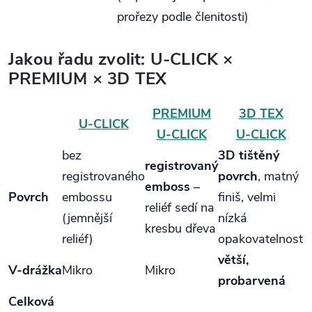
prořezy podle členitosti)
Jakou řadu zvolit: U‑CLICK ×
PREMIUM × 3D TEX
PREMIUM
3D TEX
U‑CLICK
U‑CLICK
U‑CLICK
bez
3D tištěný
registrovaný
registrovaného
povrch
, matný
emboss
–
Povrch
embossu
finiš, velmi
reliéf sedí na
(jemnější
nízká
kresbu dřeva
reliéf)
opakovatelnost
větší,
V‑drážka
Mikro
Mikro
probarvená
Celková