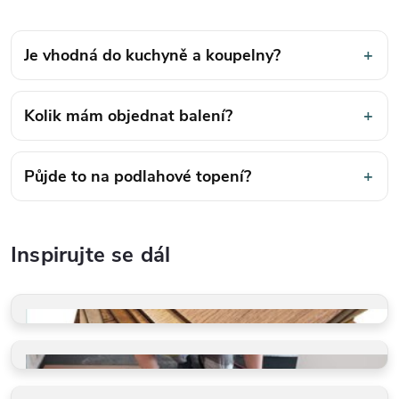
Je vhodná do kuchyně a koupelny?
+
Kolik mám objednat balení?
+
Půjde to na podlahové topení?
+
Inspirujte se dál
VZORKY ZDARMA
Dotkněte se kvality
PROFI POKLÁDKA