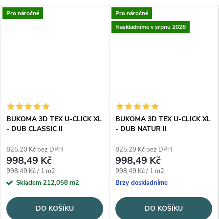
Pro náročné
Pro náročné
Naskladníme v srpnu 2026
BUKOMA 3D TEX U-CLICK XL
BUKOMA 3D TEX U-CLICK XL
- DUB CLASSIC II
- DUB NATUR II
825,20 Kč bez DPH
825,20 Kč bez DPH
998,49 Kč
998,49 Kč
Měrná cena:
Měrná cena:
998,49 Kč / 1 m2
998,49 Kč / 1 m2
Skladem
212,058 m2
Brzy doskladníme
DO KOŠÍKU
DO KOŠÍKU