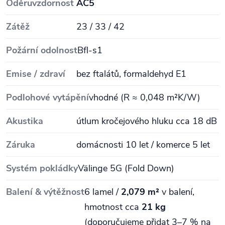
Oděruvzdornost
AC5
Zátěž
23 / 33 / 42
Požární odolnost
Bfl‑s1
Emise / zdraví
bez ftalátů, formaldehyd E1
Podlohové vytápění
vhodné (R ≈ 0,048 m²K/W)
Akustika
útlum kročejového hluku cca 18 dB
Záruka
domácnosti 10 let / komerce 5 let
Systém pokládky
Välinge 5G (Fold Down)
Balení & výtěžnost
6 lamel /
2,079 m²
v balení,
hmotnost cca
21 kg
(doporučujeme přidat 3–7 % na