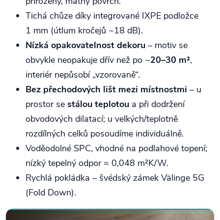
přirozený, matný povrch.
Tichá chůze díky integrované IXPE podložce
1 mm (útlum kročejů ~18 dB).
Nízká opakovatelnost dekoru
– motiv se
obvykle neopakuje dřív než po ~
20–30 m²
,
interiér nepůsobí „vzorovaně“.
Bez přechodových lišt mezi místnostmi
– u
prostor se
stálou teplotou
a při dodržení
obvodových dilatací; u velkých/teplotně
rozdílných celků posoudíme individuálně.
Voděodolné SPC, vhodné na podlahové topení;
nízký tepelný odpor ≈ 0,048 m²K/W.
Rychlá pokládka – švédský zámek Välinge 5G
(Fold Down).