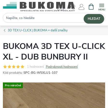
NÁKUPNÍ 
Hledat
HLEDAT
3D TEX U-CLICK | BUKOMA + další značky
BUKOMA 3D TEX U-CLICK
XL - DUB BUNBURY II
1 hodnocení
Podrobnosti hodnocení
Kód produktu:
SPC-BG-W5XLU1-107
Pro náročné