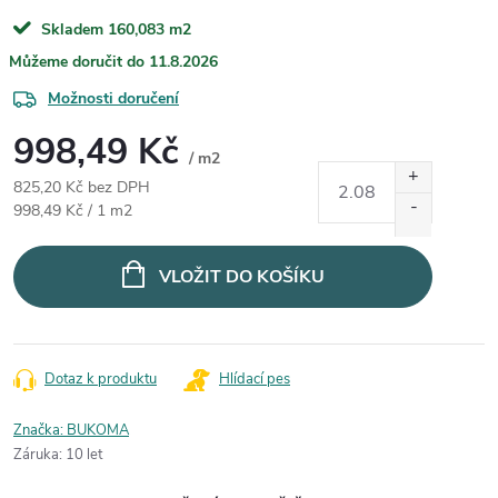
Skladem
160,083 m2
11.8.2026
Možnosti doručení
998,49 Kč
/ m2
825,20 Kč bez DPH
Měrná cena:
998,49 Kč / 1 m2
VLOŽIT DO KOŠÍKU
Dotaz k produktu
Hlídací pes
Značka:
BUKOMA
Záruka
:
10 let