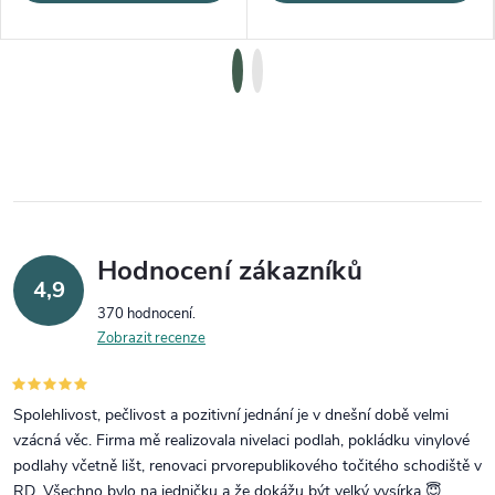
Hodnocení zákazníků
4,9
370 hodnocení
Zobrazit recenze
Spolehlivost, pečlivost a pozitivní jednání je v dnešní době velmi
vzácná věc. Firma mě realizovala nivelaci podlah, pokládku vinylové
podlahy včetně lišt, renovaci prvorepublikového točitého schodiště v
RD. Všechno bylo na jedničku a že dokážu být velký vysírka 😇