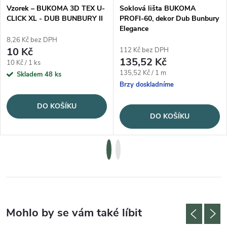
Vzorek – BUKOMA 3D TEX U-
Soklová lišta BUKOMA
CLICK XL - DUB BUNBURY II
PROFI-60, dekor Dub Bunbury
Elegance
8,26 Kč bez DPH
10 Kč
112 Kč bez DPH
135,52 Kč
Měrná cena:
10 Kč / 1 ks
Měrná cena:
135,52 Kč / 1 m
Skladem
48 ks
Brzy doskladníme
DO KOŠÍKU
DO KOŠÍKU