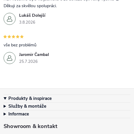
Děkuji za skvělou spolupráci.
Lukáš Dolejší
3.8.2026
vše bez problémů
Jaromir Čambal
25.7.2026
Zápatí
Produkty & inspirace
Služby & montáže
Informace
Showroom & kontakt