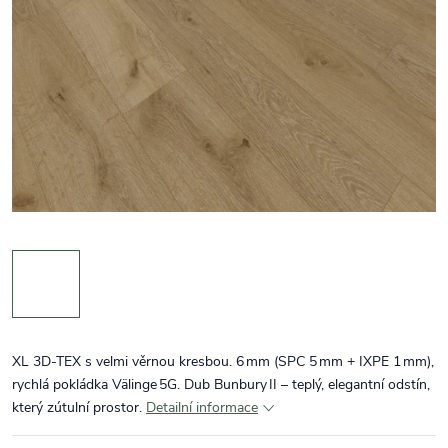
XL 3D‑TEX s velmi věrnou kresbou. 6 mm (SPC 5 mm + IXPE 1 mm),
rychlá pokládka Välinge 5G. Dub Bunbury II – teplý, elegantní odstín,
který zútulní prostor.
Detailní informace