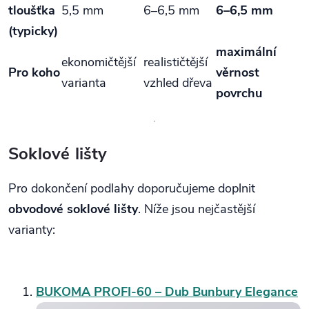
tloušťka
5,5 mm
6–6,5 mm
6–6,5 mm
(typicky)
maximální
ekonomičtější
realističtější
Pro koho
věrnost
varianta
vzhled dřeva
povrchu
Soklové lišty
Pro dokončení podlahy doporučujeme doplnit
obvodové soklové lišty
. Níže jsou nejčastější
varianty:
BUKOMA PROFI-60 – Dub Bunbury Elegance