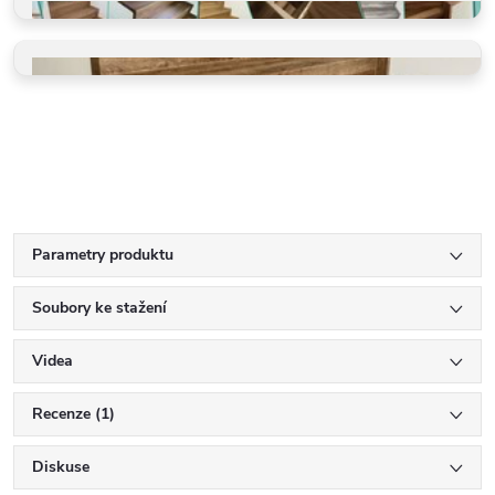
Rychle a precizně
GALERIE REALIZACÍ
Schody, koupelny, restaurace
VINYLOVÉ SCHODY
Ohyby, LED, detaily
Parametry produktu
Soubory ke stažení
Videa
Recenze (1)
Diskuse